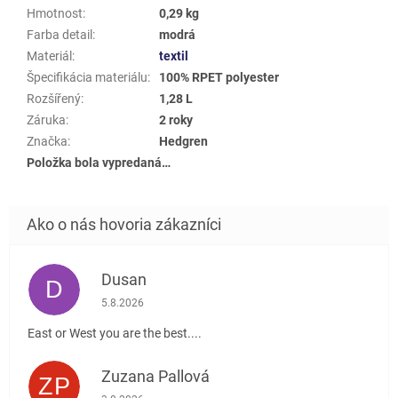
Hmotnost
:
0,29 kg
Farba detail
:
modrá
Materiál
:
textil
Špecifikácia materiálu
:
100% RPET polyester
Rozšířený
:
1,28 L
Záruka
:
2 roky
Značka
:
Hedgren
Položka bola vypredaná…
Dusan
D
Hodnotenie obchodu je 5 z 5 hviezdičiek.
5.8.2026
East or West you are the best....
Zuzana Pallová
ZP
Hodnotenie obchodu je 5 z 5 hviezdičiek.