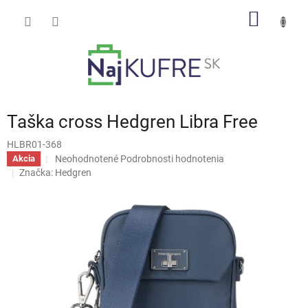
Prejsť
NÁKU
na
obsah
KOŠÍK
Taška cross Hedgren Libra Free
HLBR01-368
Priemerné
Neohodnotené
Podrobnosti hodnotenia
Akcia
hodnotenie
Značka:
Hedgren
produktu
je
0,0
z
5
hviezdičiek.