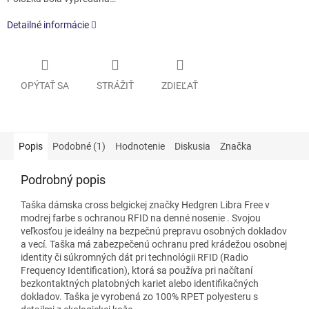
Detailné informácie
OPÝTAŤ SA
STRÁŽIŤ
ZDIEĽAŤ
Popis
Podobné (1)
Hodnotenie
Diskusia
Značka
Podrobný popis
Taška dámska cross belgickej značky Hedgren Libra Free v
modrej farbe
s ochranou RFID na denné nosenie
.
Svojou
veľkosťou je ideálny na bezpečnú prepravu osobných dokladov
a vecí. Taška má zabezpečenú ochranu pred krádežou osobnej
identity či súkromných dát pri technológii RFID (Radio
Frequency Identification), ktorá sa používa pri načítaní
bezkontaktných platobných kariet alebo identifikačných
dokladov. Taška je vyrobená zo 100% RPET polyesteru s