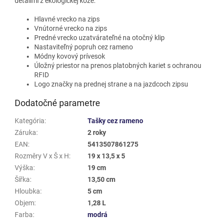
detailmi z ekologickej kože.
Hlavné vrecko na zips
Vnútorné vrecko na zips
Predné vrecko uzatvárateľné na otočný klip
Nastaviteľný popruh cez rameno
Módny kovový prívesok
Úložný priestor na prenos platobných kariet s ochranou
RFID
Logo značky na prednej strane a na jazdcoch zipsu
Dodatočné parametre
Kategória
:
Tašky cez rameno
Záruka
:
2 roky
EAN
:
5413507861275
Rozměry V x Š x H
:
19 x 13,5 x 5
Výška
:
19 cm
Šířka
:
13,50 cm
Hloubka
:
5 cm
Objem
:
1,28 L
Farba
:
modrá