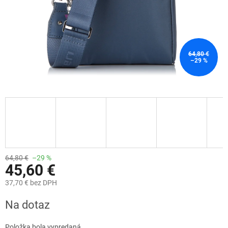
64,80 €
–29 %
64,80 €
–29 %
45,60 €
37,70 € bez DPH
Jednotková
Na dotaz
cena:
Položka bola vypredaná…