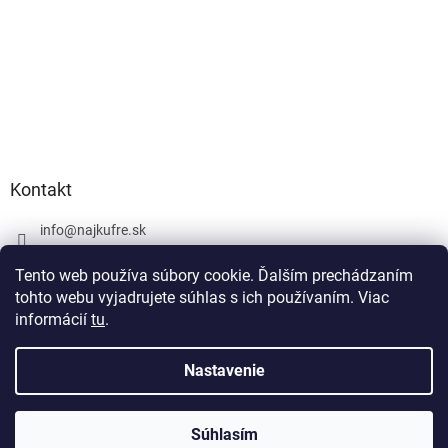
Kontakt
info
@
najkufre.sk
+420 734 212 086
Tento web používa súbory cookie. Ďalším prechádzaním
Facebook
tohto webu vyjadrujete súhlas s ich používaním. Viac
informácií
tu
.
Nastavenie
Vytvoril Shoptet
Súhlasím
Copyright 2026
najkufre.sk
. Všetky práva vyhradené.