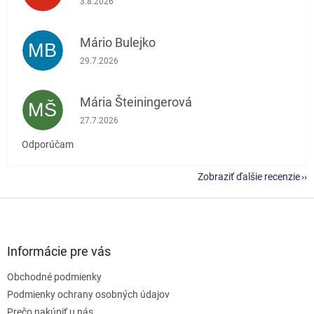
3.8.2026
Mário Bulejko
MB
Hodnotenie obchodu je 5 z 5 hviezdičiek.
29.7.2026
Mária Šteiningerová
MŠ
Hodnotenie obchodu je 5 z 5 hviezdičiek.
27.7.2026
Odporúčam
Zobraziť ďalšie recenzie
Z
á
p
ä
Informácie pre vás
t
Obchodné podmienky
i
e
Podmienky ochrany osobných údajov
Prečo nakúpiť u nás