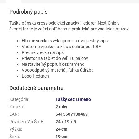
Podrobný popis
Taška pánska cross belgickej značky Hedgren Next Chip v
čiernej farbe je veľmi obľúbená a praktická pre všetkých mužov.
Hlavné vrecko s výklopom na dvojcestný zips
Vnútorné vrecko na zips s ochranou RDIF
Predné vrecko na zips
Priestor na tablet do veľ. 10 palcov
Nastaviteľný popruh cez rameno
Vodoodpudivý materiál, ľahká údržba
Logo Hedgren
Dodatočné parametre
Kategória
:
Tašky cez rameno
Záruka
:
2 roky
EAN
:
5413507138469
Rozměry V x Š x H
:
24 x 19 x 5
Výška
:
24 cm
Šířka
:
19 cm