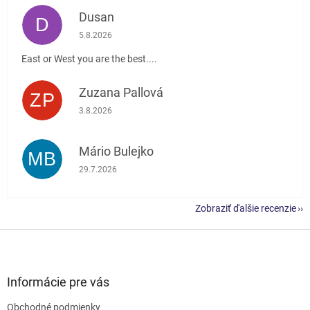
Dusan
D
Hodnotenie obchodu je 5 z 5 hviezdičiek.
5.8.2026
East or West you are the best....
Zuzana Pallová
ZP
Hodnotenie obchodu je 5 z 5 hviezdičiek.
3.8.2026
Mário Bulejko
MB
Hodnotenie obchodu je 5 z 5 hviezdičiek.
29.7.2026
Zobraziť ďalšie recenzie
Z
á
p
ä
Informácie pre vás
t
Obchodné podmienky