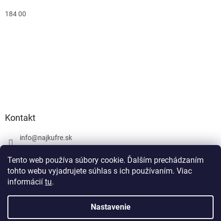
184 00
Kontakt
info
@
najkufre.sk
+420 734 212 086
Tento web používa súbory cookie. Ďalším prechádzaním
Facebook
tohto webu vyjadrujete súhlas s ich používaním. Viac
informácií
tu
.
Nastavenie
Vytvoril Shoptet