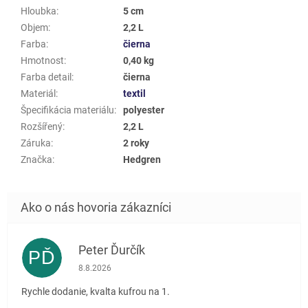
Hloubka
:
5 cm
Objem
:
2,2 L
Farba
:
čierna
Hmotnost
:
0,40 kg
Farba detail
:
čierna
Materiál
:
textil
Špecifikácia materiálu
:
polyester
Rozšířený
:
2,2 L
Záruka
:
2 roky
Značka
:
Hedgren
Peter Ďurčík
PĎ
Hodnotenie obchodu je 5 z 5 hviezdičiek.
8.8.2026
Rychle dodanie, kvalta kufrou na 1.