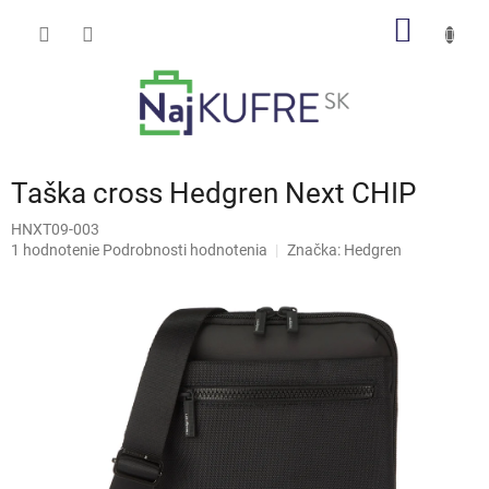
Prejsť
NÁKU
na
obsah
KOŠÍK
Taška cross Hedgren Next CHIP
HNXT09-003
Priemerné
1 hodnotenie
Podrobnosti hodnotenia
Značka:
Hedgren
hodnotenie
produktu
je
5,0
z
5
hviezdičiek.