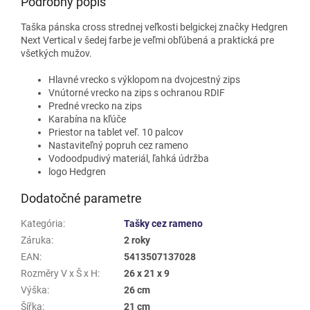
Podrobný popis
Taška pánska cross strednej veľkosti belgickej značky Hedgren
Next Vertical v šedej farbe je veľmi obľúbená a praktická pre
všetkých mužov.
Hlavné vrecko s výklopom na dvojcestný zips
Vnútorné vrecko na zips s ochranou RDIF
Predné vrecko na zips
Karabína na kľúče
Priestor na tablet veľ. 10 palcov
Nastaviteľný popruh cez rameno
Vodoodpudivý materiál, ľahká údržba
logo Hedgren
Dodatočné parametre
Kategória
:
Tašky cez rameno
Záruka
:
2 roky
EAN
:
5413507137028
Rozměry V x Š x H
:
26 x 21 x 9
Výška
:
26 cm
Šířka
:
21 cm