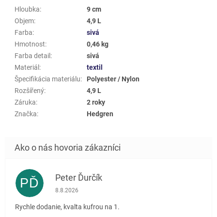
Hloubka
:
9 cm
Objem
:
4,9 L
Farba
:
sivá
Hmotnost
:
0,46 kg
Farba detail
:
sivá
Materiál
:
textil
Špecifikácia materiálu
:
Polyester / Nylon
Rozšířený
:
4,9 L
Záruka
:
2 roky
Značka
:
Hedgren
Peter Ďurčík
PĎ
Hodnotenie obchodu je 5 z 5 hviezdičiek.
8.8.2026
Rychle dodanie, kvalta kufrou na 1.