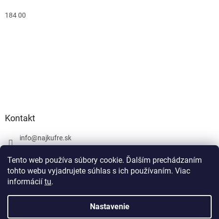
184 00
Kontakt
info
@
najkufre.sk
+420 734 212 086
Tento web používa súbory cookie. Ďalším prechádzaním
Facebook
tohto webu vyjadrujete súhlas s ich používaním. Viac
informácií
tu
.
Nastavenie
Vytvoril Shoptet