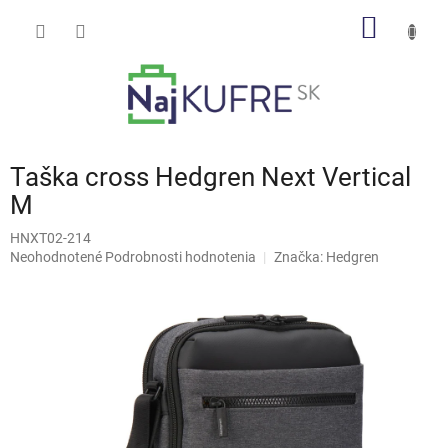
Prejsť
NÁKU
na
obsah
KOŠÍK
Taška cross Hedgren Next Vertical
M
HNXT02-214
Priemerné
Neohodnotené
Podrobnosti hodnotenia
Značka:
Hedgren
hodnotenie
produktu
je
0,0
z
5
hviezdičiek.