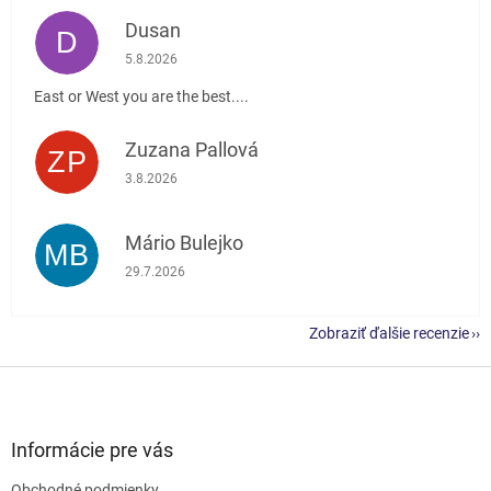
Dusan
D
Hodnotenie obchodu je 5 z 5 hviezdičiek.
5.8.2026
East or West you are the best....
Zuzana Pallová
ZP
Hodnotenie obchodu je 5 z 5 hviezdičiek.
3.8.2026
Mário Bulejko
MB
Hodnotenie obchodu je 5 z 5 hviezdičiek.
29.7.2026
Zobraziť ďalšie recenzie
Z
á
p
ä
Informácie pre vás
t
Obchodné podmienky