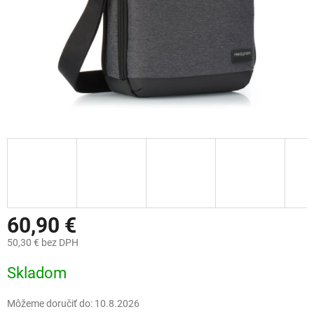
60,90 €
50,30 € bez DPH
Jednotková
Skladom
cena:
Môžeme doručiť do:
10.8.2026