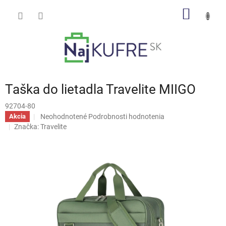
Prejsť
NÁKU
na
obsah
KOŠÍK
Taška do lietadla Travelite MIIGO
92704-80
Priemerné
Neohodnotené
Podrobnosti hodnotenia
Akcia
hodnotenie
Značka:
Travelite
produktu
je
0,0
z
5
hviezdičiek.