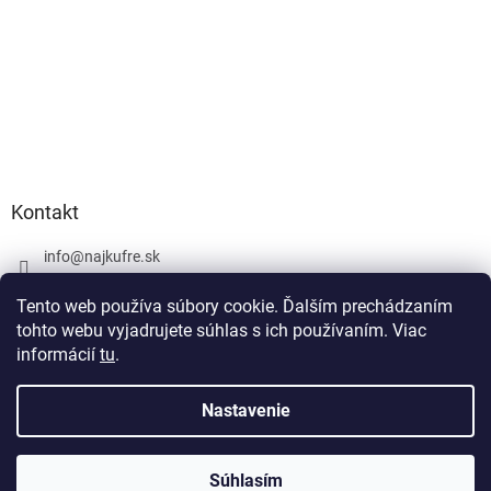
Kontakt
info
@
najkufre.sk
+420 734 212 086
Tento web používa súbory cookie. Ďalším prechádzaním
Facebook
tohto webu vyjadrujete súhlas s ich používaním. Viac
informácií
tu
.
Nastavenie
Vytvoril Shoptet
Súhlasím
Copyright 2026
najkufre.sk
. Všetky práva vyhradené.