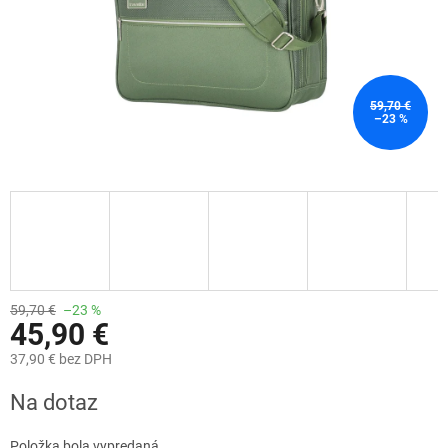
59,70 €
–23 %
59,70 €
–23 %
45,90 €
37,90 € bez DPH
Jednotková
Na dotaz
cena:
Položka bola vypredaná…