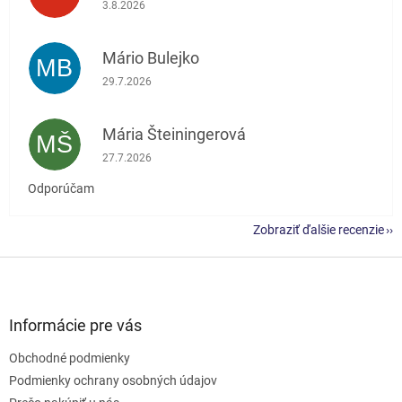
Hodnotenie obchodu je 5 z 5 hviezdičiek.
3.8.2026
Mário Bulejko
MB
Hodnotenie obchodu je 5 z 5 hviezdičiek.
29.7.2026
Mária Šteiningerová
MŠ
Hodnotenie obchodu je 5 z 5 hviezdičiek.
27.7.2026
Odporúčam
Zobraziť ďalšie recenzie
Z
á
p
ä
Informácie pre vás
t
Obchodné podmienky
i
e
Podmienky ochrany osobných údajov