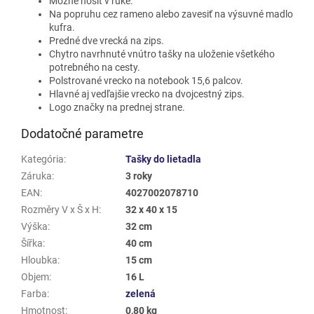
Možné nosiť v ruke.
Na popruhu cez rameno alebo zavesiť na výsuvné madlo
kufra.
Predné dve vrecká na zips.
Chytro navrhnuté vnútro tašky na uloženie všetkého
potrebného na cesty.
Polstrované vrecko na notebook 15,6 palcov.
Hlavné aj vedľajšie vrecko na dvojcestný zips.
Logo značky na prednej strane.
Dodatočné parametre
Kategória
:
Tašky do lietadla
Záruka
:
3 roky
EAN
:
4027002078710
Rozměry V x Š x H
:
32 x 40 x 15
Výška
:
32 cm
Šířka
:
40 cm
Hloubka
:
15 cm
Objem
:
16 L
Farba
:
zelená
Hmotnost
:
0,80 kg