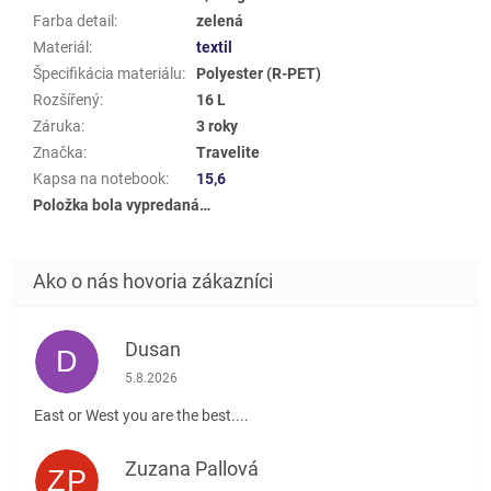
Farba detail
:
zelená
Materiál
:
textil
Špecifikácia materiálu
:
Polyester (R-PET)
Rozšířený
:
16 L
Záruka
:
3 roky
Značka
:
Travelite
Kapsa na notebook
:
15,6
Položka bola vypredaná…
Dusan
D
Hodnotenie obchodu je 5 z 5 hviezdičiek.
5.8.2026
East or West you are the best....
Zuzana Pallová
ZP