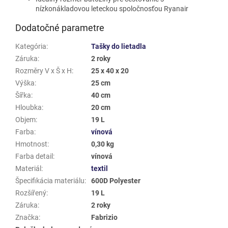
nízkonákladovou leteckou spoločnosťou Ryanair
Dodatočné parametre
Kategória
:
Tašky do lietadla
Záruka
:
2 roky
Rozměry V x Š x H
:
25 x 40 x 20
Výška
:
25 cm
Šířka
:
40 cm
Hloubka
:
20 cm
Objem
:
19 L
Farba
:
vínová
Hmotnost
:
0,30 kg
Farba detail
:
vínová
Materiál
:
textil
Špecifikácia materiálu
:
600D Polyester
Rozšířený
:
19 L
Záruka
:
2 roky
Značka
:
Fabrizio