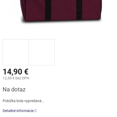
14,90 €
12,30 € bez DPH
Jednotková
Na dotaz
cena:
Položka bola vypredaná…
Detailné informácie