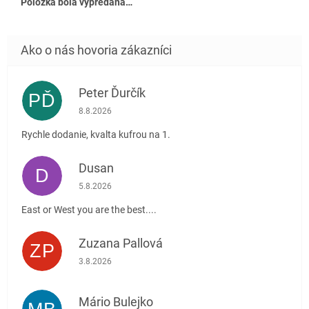
Položka bola vypredaná…
Peter Ďurčík
PĎ
Hodnotenie obchodu je 5 z 5 hviezdičiek.
8.8.2026
Rychle dodanie, kvalta kufrou na 1.
Dusan
D
Hodnotenie obchodu je 5 z 5 hviezdičiek.
5.8.2026
East or West you are the best....
Zuzana Pallová
ZP
Hodnotenie obchodu je 5 z 5 hviezdičiek.
3.8.2026
Mário Bulejko