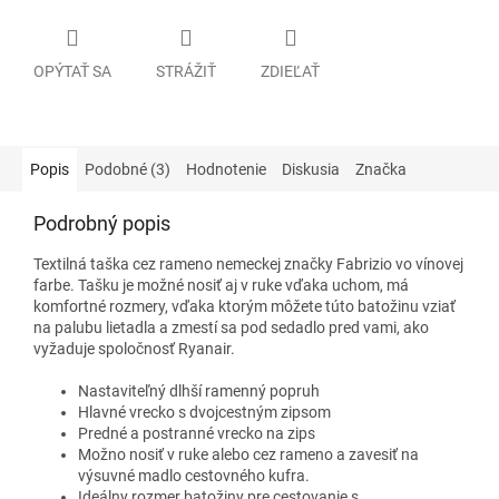
OPÝTAŤ SA
STRÁŽIŤ
ZDIEĽAŤ
Popis
Podobné (3)
Hodnotenie
Diskusia
Značka
Podrobný popis
Textilná taška cez rameno nemeckej značky Fabrizio vo vínovej
farbe. Tašku je možné nosiť aj v ruke vďaka uchom, má
komfortné rozmery, vďaka ktorým môžete túto batožinu vziať
na palubu lietadla a zmestí sa pod sedadlo pred vami, ako
vyžaduje spoločnosť Ryanair.
Nastaviteľný dlhší ramenný popruh
Hlavné vrecko s dvojcestným zipsom
Predné a postranné vrecko na zips
Možno nosiť v ruke alebo cez rameno a zavesiť na
výsuvné madlo cestovného kufra.
Ideálny rozmer batožiny pre cestovanie s