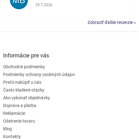
MB
Hodnotenie obchodu je 5 z 5 hviezdičiek.
29.7.2026
Zobraziť ďalšie recenzie
Z
á
p
ä
Informácie pre vás
t
Obchodné podmienky
i
e
Podmienky ochrany osobných údajov
Prečo nakúpiť u nás
Často kladené otázky
Ako vykonať objednávky
Doprava a platba
Reklamácie
Ošetrenie tovaru
Blog
Kontakty