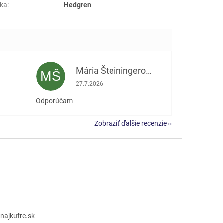
ka
:
Hedgren
Mária Šteiningerová
MŠ
e 5 z 5 hviezdičiek.
Hodnotenie obchodu je 5 z 5 hviezdičiek.
27.7.2026
Odporúčam
Zobraziť ďalšie recenzie
@
najkufre.sk