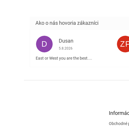
Dusan
D
Z
Hodnotenie obchodu je 5 z 5 hviezdičiek
5.8.2026
East or West you are the best....
Z
á
p
ä
t
Informác
i
e
Obchodné 