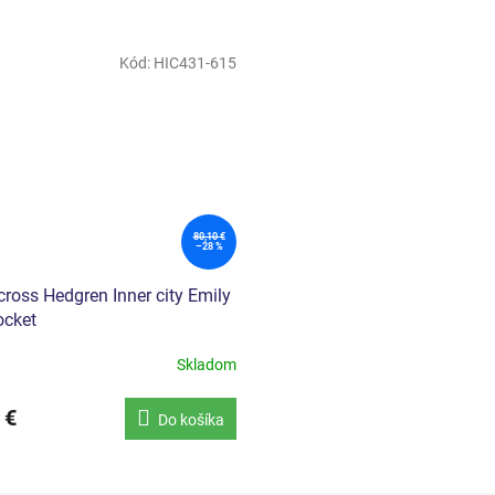
Kód:
HIC431-615
80,10 €
–28 %
ross Hedgren Inner city Emily
ocket
Skladom
 €
Do košíka