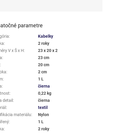
atočné parametre
gória
:
Kabelky
ka
:
2 roky
ěry V x Š x H
:
23 x 20 x 2
a
:
23 cm
a
:
20 cm
bka
:
2 cm
em
:
1 L
a
:
čierna
tnost
:
0,22 kg
 detail
:
čierna
riál
:
textil
fikácia materiálu
:
Nylon
ířený
:
1 L
ka
:
2 roky