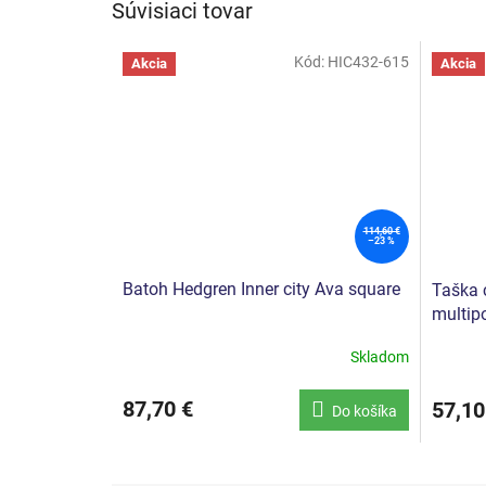
Súvisiaci tovar
Kód:
HIC432-615
Akcia
Akcia
114,60 €
–23 %
Batoh Hedgren Inner city Ava square
Taška c
multip
Skladom
87,70 €
57,10
Do košíka