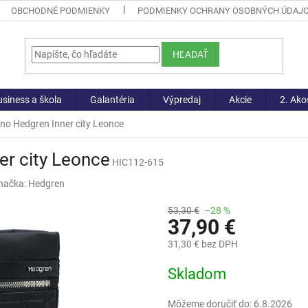
OBCHODNÉ PODMIENKY
PODMIENKY OCHRANY OSOBNÝCH ÚDAJ
HĽADAŤ
siness a škola
Galantéria
Výpredaj
Akcie
2. Ako
no Hedgren Inner city Leonce
r city Leonce
HIC112-615
načka:
Hedgren
53,30 €
–28 %
37,90 €
31,30 € bez DPH
Jednotková
Skladom
cena:
Môžeme doručiť do:
6.8.2026