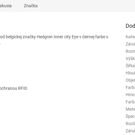
skusia
Značka
Dod
od belgickej značky Hedgren Inner city Eye
v čiernej farbe s
Kate
.
Záru
Rozm
Výšk
Šířk
Hlou
Obj
Farb
s ochranou RFID
Hmo
Farba
Mate
Špeci
Rozš
Záru