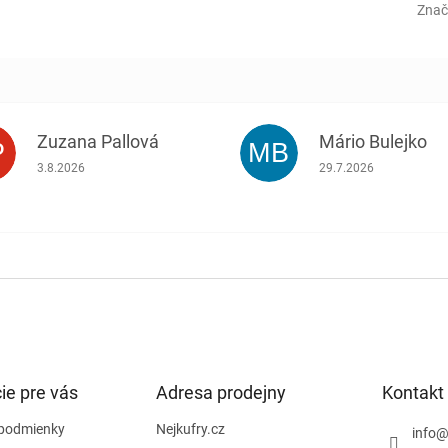
Znač
Zuzana Pallová
Mário Bulejko
P
MB
.
Hodnotenie obchodu je 5 z 5 hviezdičiek.
Hodnotenie obchodu j
3.8.2026
29.7.2026
ie pre vás
Adresa prodejny
Kontakt
podmienky
Nejkufry.cz
info