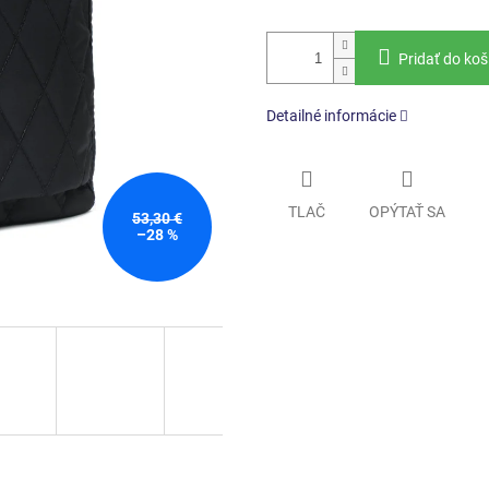
Pridať do koš
Detailné informácie
TLAČ
OPÝTAŤ SA
53,30 €
–28 %