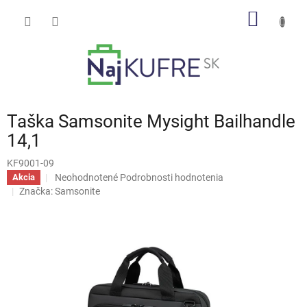
Prejsť
NÁKU
na
obsah
KOŠÍK
Taška Samsonite Mysight Bailhandle
14,1
KF9001-09
Priemerné
Neohodnotené
Podrobnosti hodnotenia
Akcia
hodnotenie
Značka:
Samsonite
produktu
je
0,0
z
5
hviezdičiek.