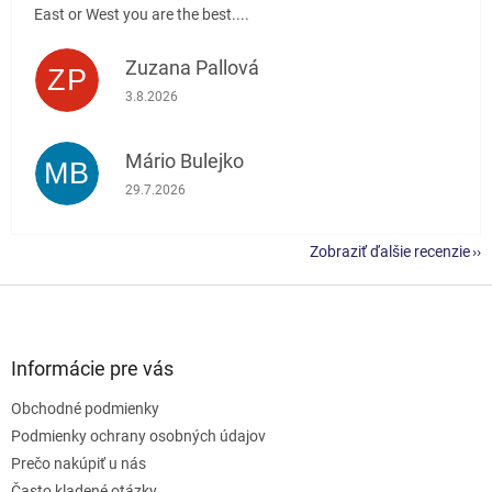
East or West you are the best....
Zuzana Pallová
ZP
Hodnotenie obchodu je 5 z 5 hviezdičiek.
3.8.2026
Mário Bulejko
MB
Hodnotenie obchodu je 5 z 5 hviezdičiek.
29.7.2026
Zobraziť ďalšie recenzie
Z
á
p
ä
Informácie pre vás
t
Obchodné podmienky
i
e
Podmienky ochrany osobných údajov
Prečo nakúpiť u nás
Často kladené otázky