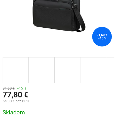
91,60 €
–15 %
91,60 €
–15 %
77,80 €
64,30 € bez DPH
Jednotková
Skladom
cena: