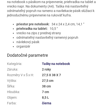
na notebook s pásikom na pripevnenie, priehradka na tablet a
vrecko napr. Na dokumenty (A4). Taška má nastaviteľný
odnímateľný popruh na rameno a navliekacie pásik slúžiaci k
jednoduchému pripevnenie na rukoväť kufra.
priestor pre notebook:
34 x 24 x 2,4 cm, 14,1 "
priehradka na tablet:
10,5 "
vrecko na zips z prednej strany
odnímateľný nastaviteľný ramenný popruh
návlekový pásik
organizér
Dodatočné parametre
Kategória
:
Tašky na notebook
Záruka
:
2 roky
Rozměry V x Š x H
:
27,5 X 38 X 7
Výška
:
27,5 cm
Šířka
:
38 cm
Hloubka
:
7 cm
Objem
:
8,5 L
Farba
:
čierna