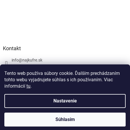
Kontakt
info
@
najkufre.sk
+420 734 212 086
Tento web používa súbory cookie. Ďalším prechádzaním
Facebook
tohto webu vyjadrujete súhlas s ich používaním. Viac
informácií
tu
.
Nastavenie
Vytvoril Shoptet
Súhlasím
Copyright 2026
najkufre.sk
. Všetky práva vyhradené.