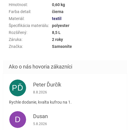
Hmotnost
:
0,60 kg
Farba detail
:
čierna
Materiál
:
textil
Špecifikácia materiálu
:
polyester
Rozšířený
:
8,5 L
Záruka
:
2 roky
Značka
:
Samsonite
Peter Ďurčík
PĎ
Hodnotenie obchodu je 5 z 5 hviezdičiek.
8.8.2026
Rychle dodanie, kvalta kufrou na 1.
Dusan
D
Hodnotenie obchodu je 5 z 5 hviezdičiek.
5.8.2026