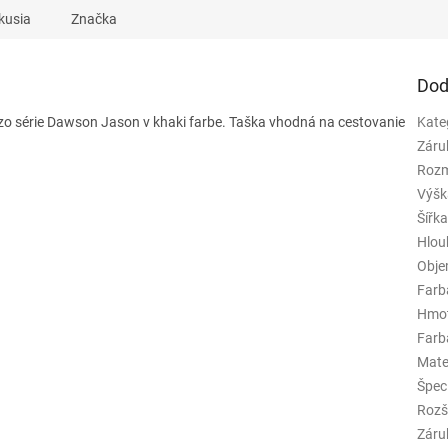
kusia
Značka
Dod
zo série Dawson Jason v khaki farbe. Taška vhodná na cestovanie
Kate
Záru
Rozm
Výšk
Šířk
Hlou
Obj
Farb
Hmo
Farba
Mate
Špeci
Rozš
Záru