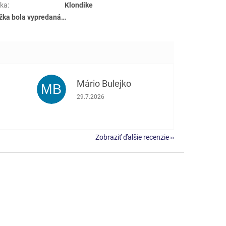
ka
:
Klondike
žka bola vypredaná…
Mário Bulejko
MB
e 5 z 5 hviezdičiek.
Hodnotenie obchodu je 5 z 5 hviezdičiek.
29.7.2026
Zobraziť ďalšie recenzie