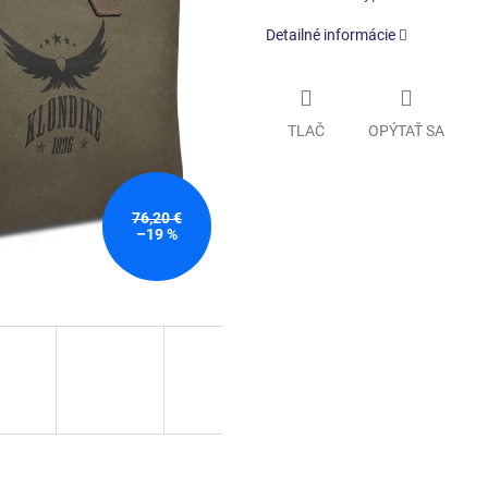
Detailné informácie
TLAČ
OPÝTAŤ SA
76,20 €
–19 %