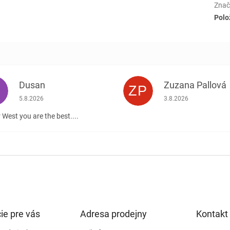
Znač
Polo
Dusan
Zuzana Pallová
ZP
.
Hodnotenie obchodu je 5 z 5 hviezdičiek.
Hodnotenie obchodu j
5.8.2026
3.8.2026
 West you are the best....
ie pre vás
Adresa prodejny
Kontakt