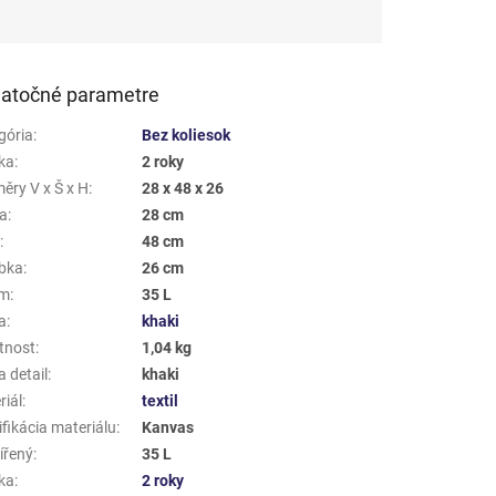
atočné parametre
gória
:
Bez koliesok
ka
:
2 roky
ěry V x Š x H
:
28 x 48 x 26
a
:
28 cm
a
:
48 cm
bka
:
26 cm
em
:
35 L
a
:
khaki
tnost
:
1,04 kg
 detail
:
khaki
riál
:
textil
fikácia materiálu
:
Kanvas
ířený
:
35 L
ka
:
2 roky