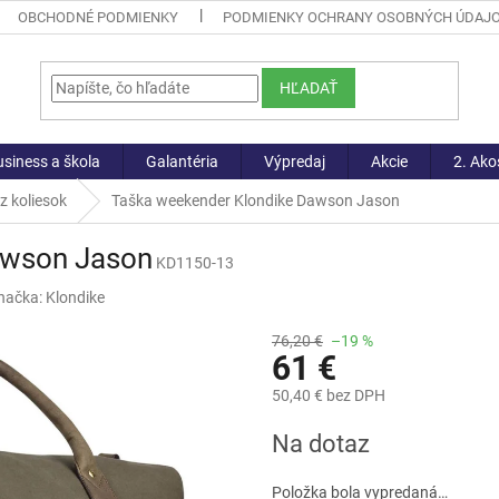
OBCHODNÉ PODMIENKY
PODMIENKY OCHRANY OSOBNÝCH ÚDAJ
HĽADAŤ
siness a škola
Galantéria
Výpredaj
Akcie
2. Ako
z koliesok
Taška weekender Klondike Dawson Jason
awson Jason
KD1150-13
načka:
Klondike
76,20 €
–19 %
61 €
50,40 € bez DPH
Jednotková
Na dotaz
cena:
Položka bola vypredaná…