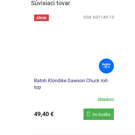
Súvisiaci tovar
Kód:
KD1145-13
Akcia
76,20 €
–35 %
Batoh Klondike Dawson Chuck roll-
top
Skladom
49,40 €
Do košíka