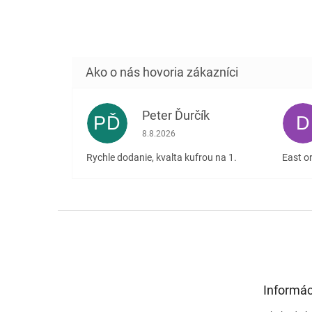
Peter Ďurčík
PĎ
D
Hodnotenie obchodu je 5 z 5 hviezdičiek
8.8.2026
Rychle dodanie, kvalta kufrou na 1.
East or
Z
á
p
ä
t
Informác
i
e