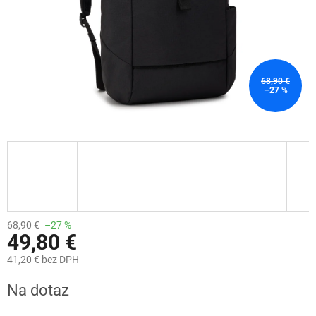
68,90 €
–27 %
68,90 €
–27 %
49,80 €
41,20 € bez DPH
Jednotková
Na dotaz
cena: