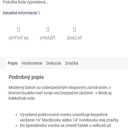
Položka bola vypredaná…
Detailné informácie
OPÝTAŤ SA
STRÁŽIŤ
ZDIEĽAŤ
Popis
Hodnotenie
Diskusia
Značka
Podrobný popis
Moderný batoh so zabezpečeným klopovým zatváraním, v
ktorom budete mať svoje veci bezpečne uložené - v škole aj
kdekoľvek inde.
Vyvýšené polstrované vrecko umožňuje bezpečné
uloženie 16" MacBooku alebo 14" notebooku inej značky.
Do špeciálneho vrecka sa zmestí tablet o veľkosti až