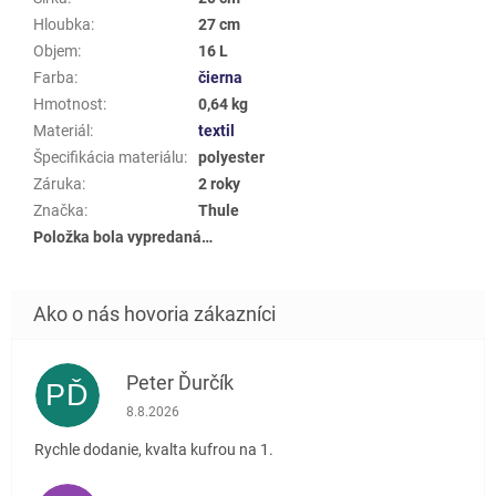
Hloubka
:
27 cm
Objem
:
16 L
Farba
:
čierna
Hmotnost
:
0,64 kg
Materiál
:
textil
Špecifikácia materiálu
:
polyester
Záruka
:
2 roky
Značka
:
Thule
Položka bola vypredaná…
Peter Ďurčík
PĎ
Hodnotenie obchodu je 5 z 5 hviezdičiek.
8.8.2026
Rychle dodanie, kvalta kufrou na 1.