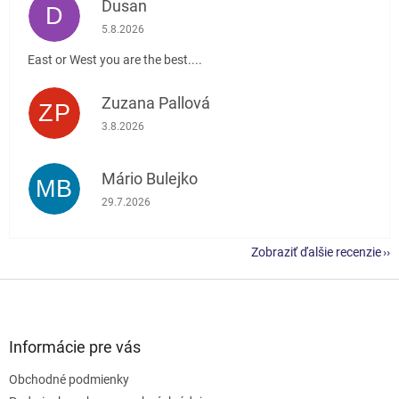
Dusan
D
Hodnotenie obchodu je 5 z 5 hviezdičiek.
5.8.2026
East or West you are the best....
Zuzana Pallová
ZP
Hodnotenie obchodu je 5 z 5 hviezdičiek.
3.8.2026
Mário Bulejko
MB
Hodnotenie obchodu je 5 z 5 hviezdičiek.
29.7.2026
Zobraziť ďalšie recenzie
Z
á
p
ä
Informácie pre vás
t
Obchodné podmienky
i