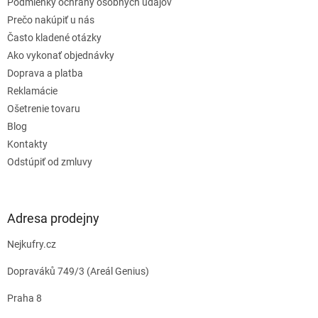
e
Podmienky ochrany osobných údajov
Prečo nakúpiť u nás
Často kladené otázky
Ako vykonať objednávky
Doprava a platba
Reklamácie
Ošetrenie tovaru
Blog
Kontakty
Odstúpiť od zmluvy
Adresa prodejny
Nejkufry.cz
Dopraváků 749/3 (Areál Genius)
Praha 8