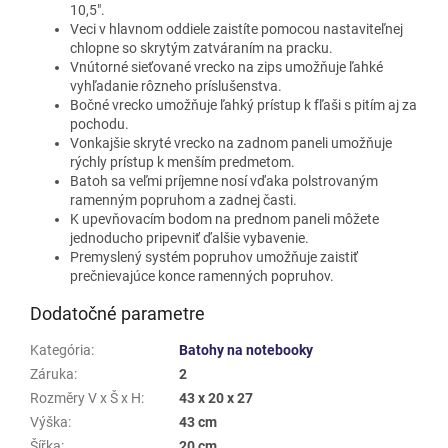
10,5".
Veci v hlavnom oddiele zaistíte pomocou nastaviteľnej
chlopne so skrytým zatváraním na pracku.
Vnútorné sieťované vrecko na zips umožňuje ľahké
vyhľadanie rôzneho príslušenstva.
Bočné vrecko umožňuje ľahký prístup k fľaši s pitím aj za
pochodu.
Vonkajšie skryté vrecko na zadnom paneli umožňuje
rýchly prístup k menším predmetom.
Batoh sa veľmi príjemne nosí vďaka polstrovaným
ramenným popruhom a zadnej časti.
K upevňovacím bodom na prednom paneli môžete
jednoducho pripevniť ďalšie vybavenie.
Premyslený systém popruhov umožňuje zaistiť
prečnievajúce konce ramenných popruhov.
Dodatočné parametre
Kategória
:
Batohy na notebooky
Záruka
:
2
Rozměry V x Š x H
:
43 x 20 x 27
Výška
:
43 cm
Šířka
:
20 cm