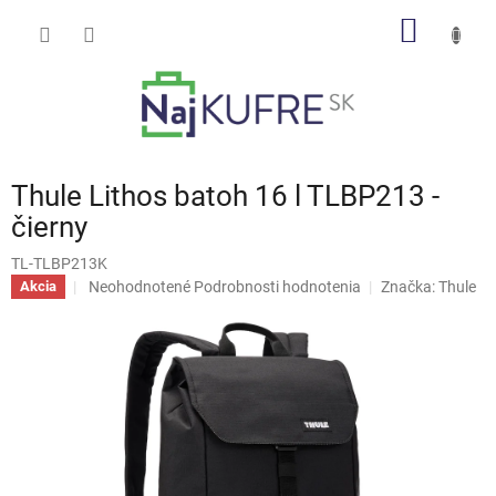
Prejsť
NÁKU
na
obsah
KOŠÍK
Thule Lithos batoh 16 l TLBP213 -
čierny
TL-TLBP213K
Priemerné
Neohodnotené
Podrobnosti hodnotenia
Značka:
Thule
Akcia
hodnotenie
produktu
je
0,0
z
5
hviezdičiek.