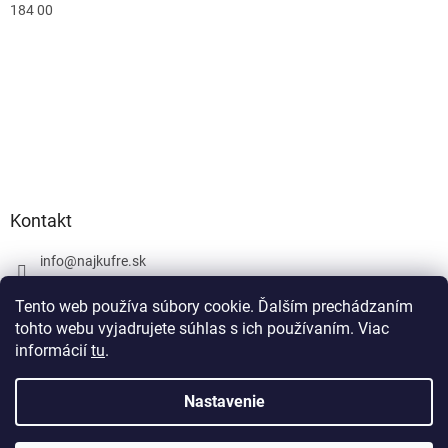
184 00
Kontakt
info
@
najkufre.sk
+420 734 212 086
Tento web používa súbory cookie. Ďalším prechádzaním
Facebook
tohto webu vyjadrujete súhlas s ich používaním. Viac
informácií
tu
.
Nastavenie
Vytvoril Shoptet