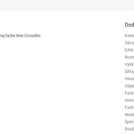
Dod
 farbe línie Crosslite.
Kate
Záru
EAN
:
Rozm
Výšk
Šířk
Hlou
Obj
Farb
Hmo
Farba
Mate
Špeci
Rozš