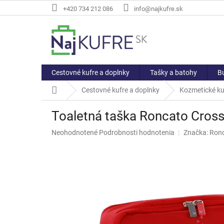
Prejsť
+420 734 212 086
info@najkufre.sk
na
obsah
Cestovné kufre a doplnky
Tašky a batohy
Bu
Domov
Cestovné kufre a doplnky
Kozmetické ku
Toaletná taška Roncato Cross
Priemerné
Neohodnotené
Podrobnosti hodnotenia
Značka:
Ron
hodnotenie
produktu
je
0,0
z
5
hviezdičiek.