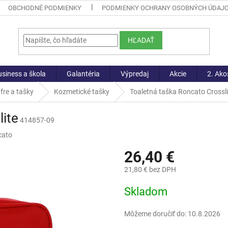
OBCHODNÉ PODMIENKY
PODMIENKY OCHRANY OSOBNÝCH ÚDAJ
HĽADAŤ
siness a škola
Galantéria
Výpredaj
Akcie
2. Ako
fre a tašky
Kozmetické tašky
Toaletná taška Roncato Crossli
lite
414857-09
cato
26,40 €
21,80 € bez DPH
Jednotková
Skladom
cena:
Môžeme doručiť do:
10.8.2026