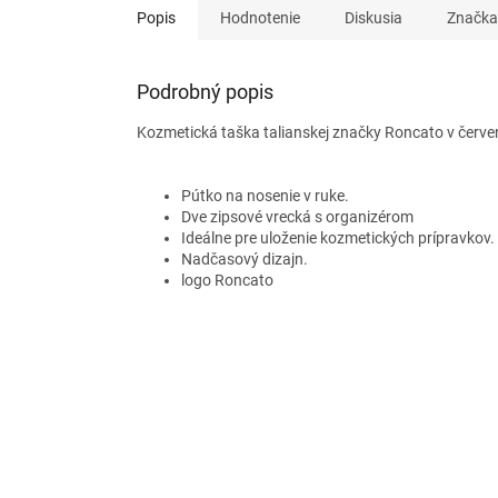
Popis
Hodnotenie
Diskusia
Značka
Podrobný popis
Kozmetická taška talianskej značky Roncato v červenej
Pútko na nosenie v ruke.
Dve zipsové vrecká s organizérom
Ideálne pre uloženie kozmetických prípravkov.
Nadčasový dizajn.
logo Roncato