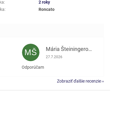
ka
:
2 roky
ka
:
Roncato
Mária Šteiningerová
MŠ
e 5 z 5 hviezdičiek.
Hodnotenie obchodu je 5 z 5 hviezdičiek.
27.7.2026
Odporúčam
Zobraziť ďalšie recenzie