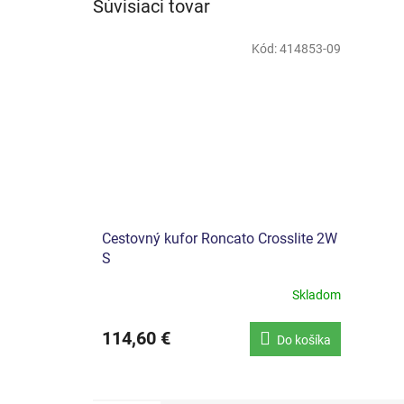
Súvisiaci tovar
Kód:
414853-09
Cestovný kufor Roncato Crosslite 2W
S
Skladom
114,60 €
Do košíka