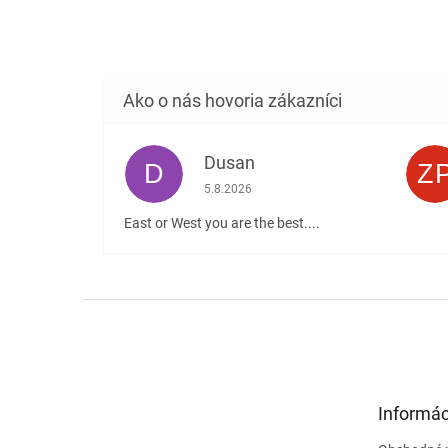
Dusan
D
Z
Hodnotenie obchodu je 5 z 5 hviezdičiek
5.8.2026
East or West you are the best....
Z
á
p
ä
t
Informác
i
e