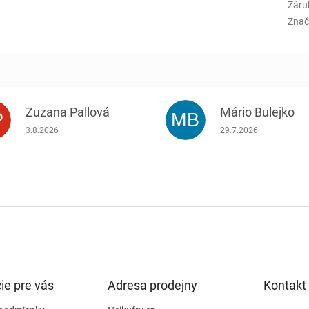
Záru
Znač
Zuzana Pallová
Mário Bulejko
P
MB
.
Hodnotenie obchodu je 5 z 5 hviezdičiek.
Hodnotenie obchodu j
3.8.2026
29.7.2026
ie pre vás
Adresa prodejny
Kontakt