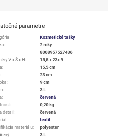
atočné parametre
gória
:
Kozmetické tašky
ka
:
2 roky
8008957527436
ěry V x Š x H
:
15,5 x 23x 9
a
:
15,5 cm
a
:
23 cm
bka
:
9 cm
em
:
3 L
a
:
červená
tnost
:
0,20 kg
 detail
:
červená
riál
:
textil
fikácia materiálu
:
polyester
ířený
:
3 L