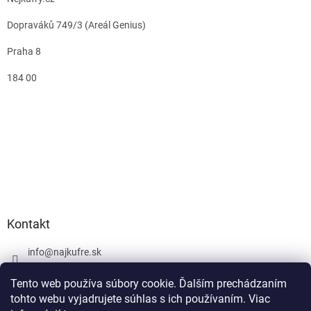
Dopraváků 749/3 (Areál Genius)
Praha 8
184 00
Kontakt
info
@
najkufre.sk
+420 734 212 086
Tento web používa súbory cookie. Ďalším prechádzaním
Facebook
tohto webu vyjadrujete súhlas s ich používaním. Viac