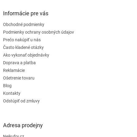
d
p
a
ä
Informácie pre vás
c
t
i
Obchodné podmienky
i
e
e
Podmienky ochrany osobných údajov
p
r
Prečo nakúpiť u nás
v
Často kladené otázky
k
Ako vykonať objednávky
y
v
Doprava a platba
ý
Reklamácie
p
Ošetrenie tovaru
i
s
Blog
u
Kontakty
Odstúpiť od zmluvy
Adresa prodejny
Nejkufry.cz