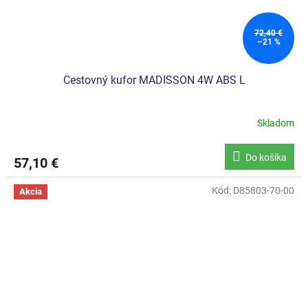
72,40 €
–21 %
Cestovný kufor MADISSON 4W ABS L
Skladom
Do košíka
57,10 €
Kód:
D85803-70-00
Akcia