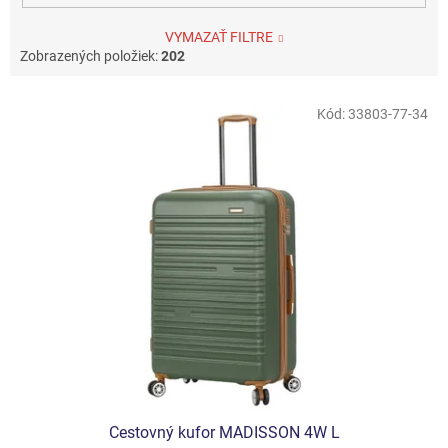
VYMAZAŤ FILTRE
Zobrazených položiek:
202
V
Kód:
33803-77-34
ý
p
i
s
p
r
o
d
u
k
t
o
v
Cestovný kufor MADISSON 4W L