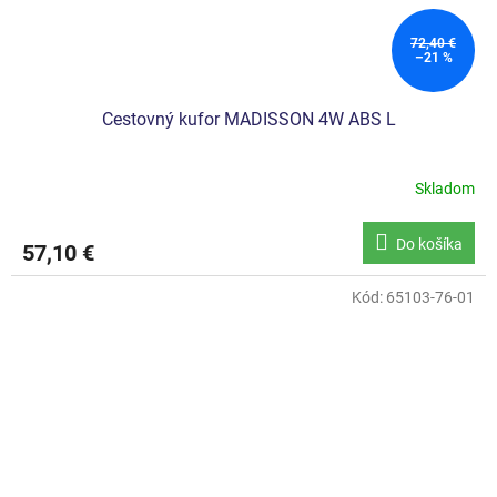
72,40 €
–21 %
Cestovný kufor MADISSON 4W ABS L
Skladom
Do košíka
57,10 €
Kód:
65103-76-01