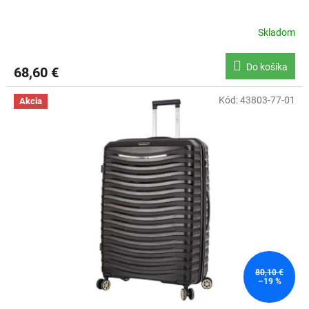
Skladom
Do košíka
68,60 €
Kód:
43803-77-01
Akcia
80,10 €
–19 %