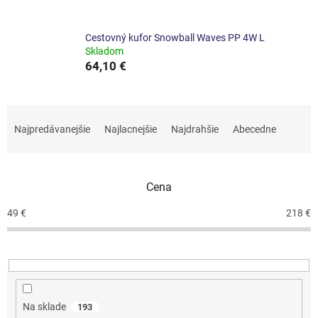
Cestovný kufor Snowball Waves PP 4W L
Skladom
64,10 €
R
a
Najpredávanejšie
Najlacnejšie
Najdrahšie
Abecedne
d
e
n
Cena
i
e
49
€
218
€
p
r
o
d
u
k
Na sklade
193
t