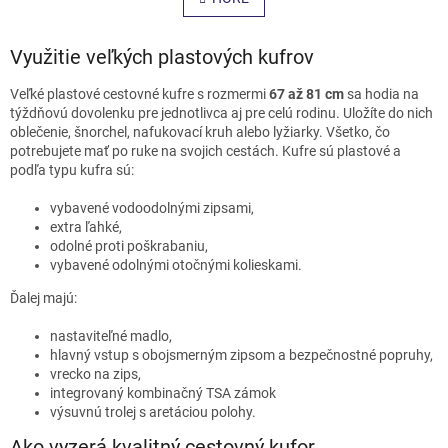
n
á
k
o
d
v
Využitie veľkých plastových kufrov
a
a
c
n
i
Veľké plastové cestovné kufre s rozmermi
67 až 81 cm
sa hodia na
i
e
týždňovú dovolenku pre jednotlivca aj pre celú rodinu. Uložíte do nich
e
p
oblečenie, šnorchel, nafukovací kruh alebo lyžiarky. Všetko, čo
r
potrebujete mať po ruke na svojich cestách. Kufre sú plastové a
v
podľa typu kufra sú:
k
y
vybavené vodoodolnými zipsami,
v
extra ľahké,
ý
odolné proti poškrabaniu,
p
vybavené odolnými otočnými kolieskami.
i
Ďalej majú:
s
u
nastaviteľné madlo,
hlavný vstup s obojsmerným zipsom a bezpečnostné popruhy,
vrecko na zips,
integrovaný kombinačný TSA zámok
výsuvnú trolej s aretáciou polohy.
Ako vyzerá kvalitný cestovný kufor