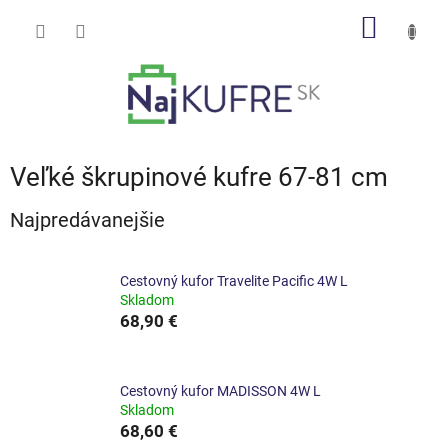
Prejsť
NÁKU
na
obsah
KOŠÍK
Veľké škrupinové kufre 67-81 cm
Najpredávanejšie
Cestovný kufor Travelite Pacific 4W L
Skladom
68,90 €
Cestovný kufor MADISSON 4W L
Skladom
68,60 €