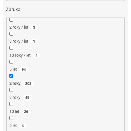
Záruka
2 roky / let
3
3 roky / let
1
10 roky / let
4
5 let
94
2 roky
202
3 roky
45
10 let
26
6 let
4