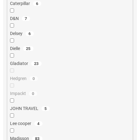
Caterpillar
6
D&N
7
Delsey
6
Dielle
25
Gladiator
23
Hedgren
0
Impackt
0
JOHN TRAVEL
5
Lee cooper
4
Madisson
83