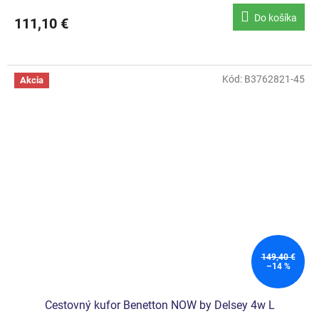
Do košíka
111,10 €
Kód:
B3762821-45
Akcia
149,40 €
–14 %
Cestovný kufor Benetton NOW by Delsey 4w L