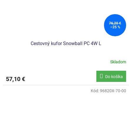
76,20 €
–25 %
Cestovný kufor Snowball PC 4W L
Skladom
Do košíka
57,10 €
Kód:
96820X-70-00