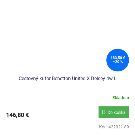
183,50 €
–20 %
Cestovný kufor Benetton United X Delsey 4w L
Skladom
Do košíka
146,80 €
Kód:
422021-89