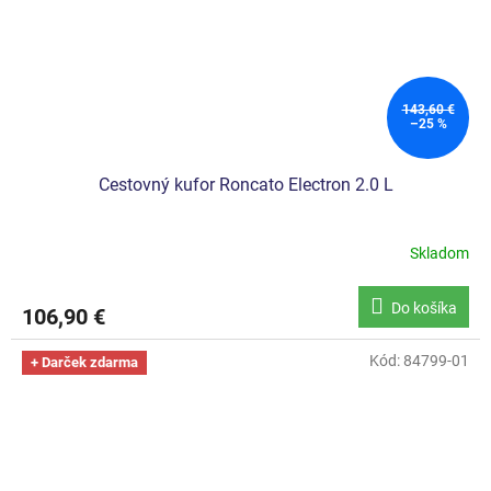
143,60 €
–25 %
Cestovný kufor Roncato Electron 2.0 L
Skladom
Do košíka
106,90 €
Kód:
84799-01
+ Darček zdarma