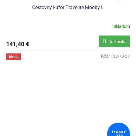
Cestovný kufor Travelite Mooby L
Skladom
Do košíka
141,40 €
Kód:
130-70-37
Akcia
114,60 €
–33 %