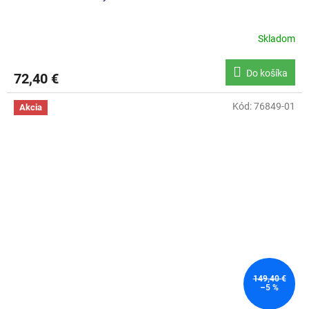
Skladom
Do košíka
72,40 €
Kód:
76849-01
Akcia
149,40 €
–5 %