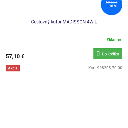
68,60 €
–16 %
Cestovný kufor MADISSON 4W L
Skladom
Do košíka
57,10 €
Kód:
96820S-70-00
Akcia