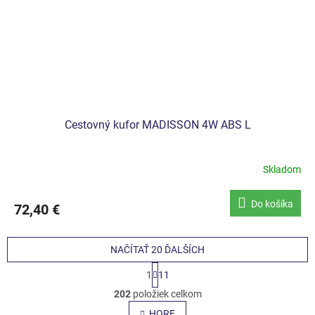
Cestovný kufor MADISSON 4W ABS L
Skladom
Do košíka
72,40 €
NAČÍTAŤ 20 ĎALŠÍCH
S
1
11
t
O
r
202
položiek celkom
v
á
l
HORE