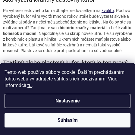
Pri výbere cestovného kufra dbajte predovšetkým na
kvalitu
. Poctivo
vyrobený kufor vám vydrží mnoho rokov, stále bude vyzerať skvele a
zvládne aj pády a nešetrné zaobchádzanie na letisku. Na čo by ste sa
mali zamerať? Zaujímajte sa o
históriu značky
,
materiál
a tiež
kvalitu
koliesok
a
madiel
. Najodolnejšie sú škrupinové kufre. Tie sú vyrobené
z kombinácie plastu a hliníka. Okrem nich môžete mať plastové alebo
látkové kufre. Látkové sa ľahšie roztrhnú a nemajú takú vysokú
nosnosť. Plastové sú odolné proti poškrabaniu a sú vodoodolné.
Textilný alebo plastový kufor, ktorý je ten pravý
Tento web používa súbory cookie. Ďalším prechádzaním
Premýšľate, či zvoliť
textilný alebo plastový kufor
? Pozrime sa, aké sú
tohto webu vyjadrujete súhlas s ich používaním. Viac
medzi nimi rozdiely.
Textilné kufre
sú veľmi
ľahké
, členené
vreckami
a
informácií
tu
.
priehradkami
, a to vo vnútri kufra aj na jeho povrchu. Praktické
vrecko na vonkajšej strane sa hodí na odloženie drobností. Pri
mnohých modeloch zväčšíte objem povolením zipsov a kufor si tak
Nastavenie
optimálne prispôsobíte svojim potrebám.
Plastové kufre
sú
nepremokavé
, odolné proti
poškrabaniu
a
Súhlasím
preliačeniu
a jednoducho sa
udržiavajú
. Rovnako ako textilné kufre
ponúkajú členené vnútorné
vrecká
a
priehradky
. Tie sú však iba
zvnútra, nie na povrchu. Tieto kufre bývajú drahšie a ich pevná