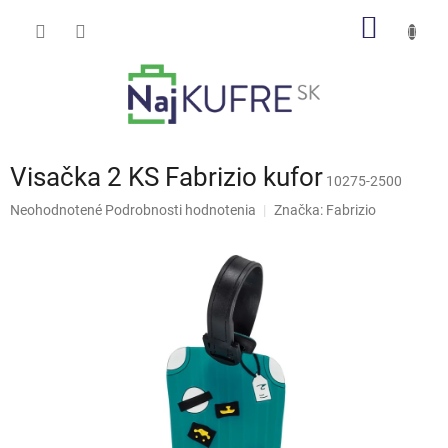
Prejsť
NÁKU
na
obsah
KOŠÍK
Visačka 2 KS Fabrizio kufor
10275-2500
Priemerné
Neohodnotené
Podrobnosti hodnotenia
Značka:
Fabrizio
hodnotenie
produktu
je
0,0
z
5
hviezdičiek.