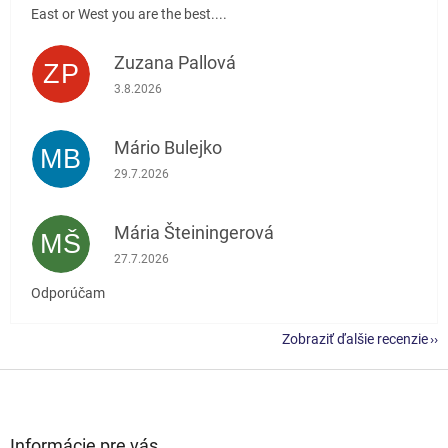
East or West you are the best....
Zuzana Pallová
ZP
Hodnotenie obchodu je 5 z 5 hviezdičiek.
3.8.2026
Mário Bulejko
MB
Hodnotenie obchodu je 5 z 5 hviezdičiek.
29.7.2026
Mária Šteiningerová
MŠ
Hodnotenie obchodu je 5 z 5 hviezdičiek.
27.7.2026
Odporúčam
Zobraziť ďalšie recenzie
Z
á
p
ä
Informácie pre vás