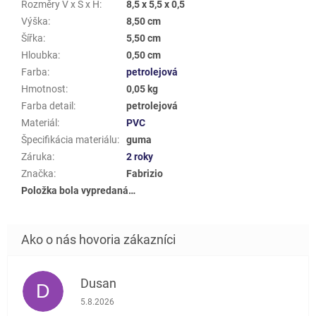
Rozměry V x Š x H
:
8,5 x 5,5 x 0,5
Výška
:
8,50 cm
Šířka
:
5,50 cm
Hloubka
:
0,50 cm
Farba
:
petrolejová
Hmotnost
:
0,05 kg
Farba detail
:
petrolejová
Materiál
:
PVC
Špecifikácia materiálu
:
guma
Záruka
:
2 roky
Značka
:
Fabrizio
Položka bola vypredaná…
Dusan
D
Hodnotenie obchodu je 5 z 5 hviezdičiek.
5.8.2026