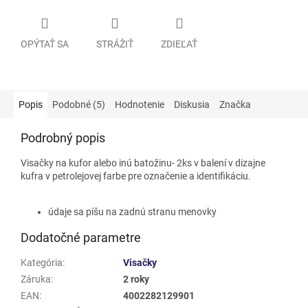
OPÝTAŤ SA
STRÁŽIŤ
ZDIEĽAŤ
Popis
Podobné (5)
Hodnotenie
Diskusia
Značka
Podrobný popis
Visačky na kufor alebo inú batožinu- 2ks v balení v dizajne
kufra v petrolejovej farbe pre označenie a identifikáciu.
údaje sa píšu na zadnú stranu menovky
Dodatočné parametre
Kategória
:
Visačky
Záruka
:
2 roky
EAN
:
4002282129901