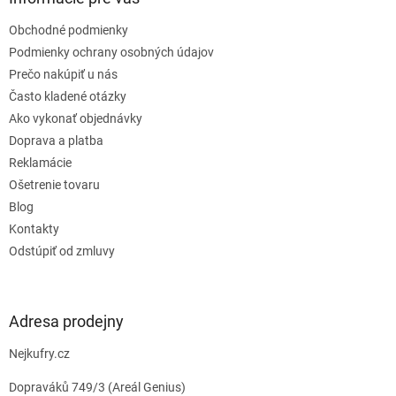
t
Obchodné podmienky
i
e
Podmienky ochrany osobných údajov
Prečo nakúpiť u nás
Často kladené otázky
Ako vykonať objednávky
Doprava a platba
Reklamácie
Ošetrenie tovaru
Blog
Kontakty
Odstúpiť od zmluvy
Adresa prodejny
Nejkufry.cz
Dopraváků 749/3 (Areál Genius)