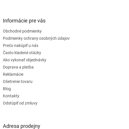
Z
á
p
ä
Informácie pre vás
t
Obchodné podmienky
i
e
Podmienky ochrany osobných údajov
Prečo nakúpiť u nás
Často kladené otázky
Ako vykonať objednávky
Doprava a platba
Reklamácie
Ošetrenie tovaru
Blog
Kontakty
Odstúpiť od zmluvy
Adresa prodejny