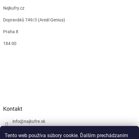
Nejkufry.cz
Dopraváků 749/3 (Areál Genius)
Praha 8
184 00
Kontakt
info
@
najkufre.sk
+420 734 212 086
Tento web používa súbory cookie. Ďalším prechádzaním