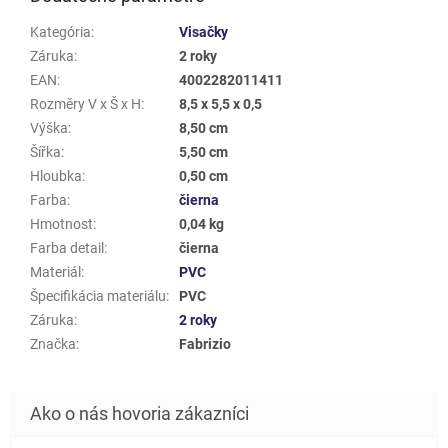
Kategória
:
Visačky
Záruka
:
2 roky
EAN
:
4002282011411
Rozměry V x Š x H
:
8,5 x 5,5 x 0,5
Výška
:
8,50 cm
Šířka
:
5,50 cm
Hloubka
:
0,50 cm
Farba
:
čierna
Hmotnost
:
0,04 kg
Farba detail
:
čierna
Materiál
:
PVC
Špecifikácia materiálu
:
PVC
Záruka
:
2 roky
Značka
:
Fabrizio