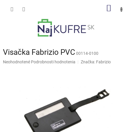
Prejsť
NÁKU
na
obsah
KOŠÍK
Visačka Fabrizio PVC
00114-0100
Priemerné
Neohodnotené
Podrobnosti hodnotenia
Značka:
Fabrizio
hodnotenie
produktu
je
0,0
z
5
hviezdičiek.