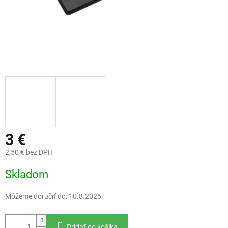
3 €
2,50 € bez DPH
Jednotková
Skladom
cena:
Môžeme doručiť do:
10.8.2026
Pridať do košíka