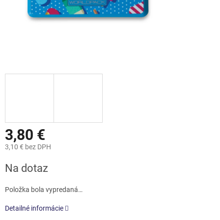
3,80 €
3,10 € bez DPH
Jednotková
Na dotaz
cena:
Položka bola vypredaná…
Detailné informácie