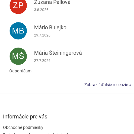
Zuzana Pallová
ZP
Hodnotenie obchodu je 5 z 5 hviezdičiek.
3.8.2026
Mário Bulejko
MB
Hodnotenie obchodu je 5 z 5 hviezdičiek.
29.7.2026
Mária Šteiningerová
MŠ
Hodnotenie obchodu je 5 z 5 hviezdičiek.
27.7.2026
Odporúčam
Zobraziť ďalšie recenzie
Z
á
p
ä
Informácie pre vás
t
Obchodné podmienky
i