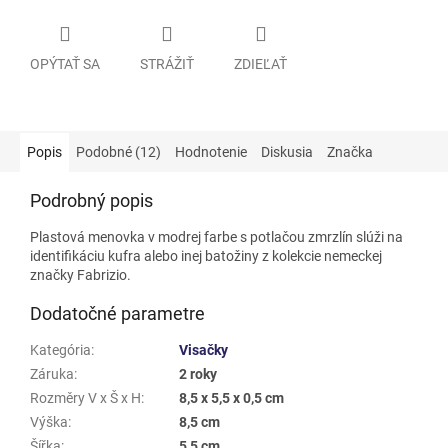
OPÝTAŤ SA
STRÁŽIŤ
ZDIEĽAŤ
Popis
Podobné (12)
Hodnotenie
Diskusia
Značka
Podrobný popis
Plastová menovka v modrej farbe s potlačou zmrzlín slúži na
identifikáciu kufra alebo inej batožiny z kolekcie nemeckej
značky Fabrizio.
Dodatočné parametre
Kategória
:
Visačky
Záruka
:
2 roky
Rozměry V x Š x H
:
8,5 x 5,5 x 0,5 cm
Výška
:
8,5 cm
Šířka
:
5,5 cm