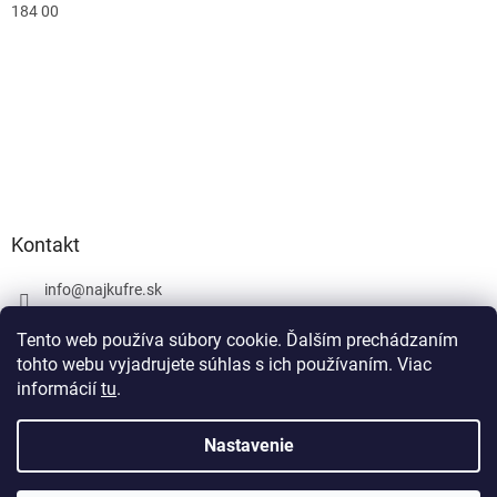
184 00
Kontakt
info
@
najkufre.sk
+420 734 212 086
Tento web používa súbory cookie. Ďalším prechádzaním
Facebook
tohto webu vyjadrujete súhlas s ich používaním. Viac
informácií
tu
.
Nastavenie
Vytvoril Shoptet