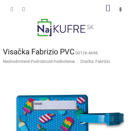
Prejsť
NÁKU
na
obsah
KOŠÍK
Visačka Fabrizio PVC
00126-4698
Priemerné
Neohodnotené
Podrobnosti hodnotenia
Značka:
Fabrizio
hodnotenie
produktu
je
0,0
z
5
hviezdičiek.