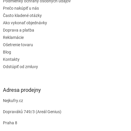
e
Podmienky ochrany osobných údajov
Prečo nakúpiť u nás
Často kladené otázky
Ako vykonať objednávky
Doprava a platba
Reklamácie
Ošetrenie tovaru
Blog
Kontakty
Odstúpiť od zmluvy
Adresa prodejny
Nejkufry.cz
Dopraváků 749/3 (Areál Genius)
Praha 8