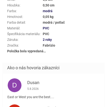
Hloubka
:
0,50 cm
Farba
:
modrá
Hmotnost
:
0,05 kg
Farba detail
:
modrá / potlač
Materiál
:
PVC
Špecifikácia materiálu
:
PVC
Záruka
:
2 roky
Značka
:
Fabrizio
Položka bola vypredaná…
Dusan
D
Hodnotenie obchodu je 5 z 5 hviezdičiek.
5.8.2026
East or West you are the best....