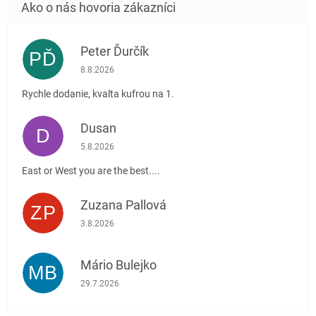
Peter Ďurčík
PĎ
Hodnotenie obchodu je 5 z 5 hviezdičiek.
8.8.2026
Rychle dodanie, kvalta kufrou na 1.
Dusan
D
Hodnotenie obchodu je 5 z 5 hviezdičiek.
5.8.2026
East or West you are the best....
Zuzana Pallová
ZP
Hodnotenie obchodu je 5 z 5 hviezdičiek.
3.8.2026
Mário Bulejko
MB
Hodnotenie obchodu je 5 z 5 hviezdičiek.
29.7.2026