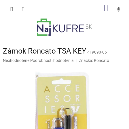
Prejsť
NÁKU
na
obsah
KOŠÍK
Zámok Roncato TSA KEY
419090-05
Priemerné
Neohodnotené
Podrobnosti hodnotenia
Značka:
Roncato
hodnotenie
produktu
je
0,0
z
5
hviezdičiek.