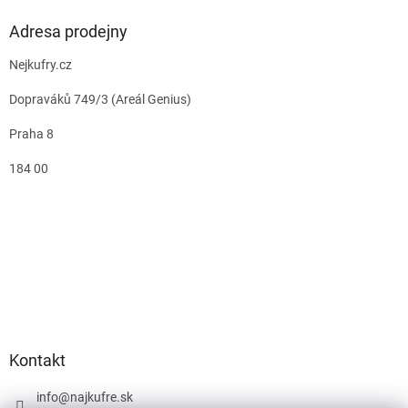
Adresa prodejny
Nejkufry.cz
Dopraváků 749/3 (Areál Genius)
Praha 8
184 00
Kontakt
info
@
najkufre.sk