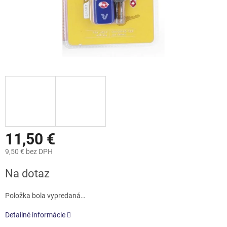
11,50 €
9,50 € bez DPH
Jednotková
Na dotaz
cena:
Položka bola vypredaná…
Detailné informácie