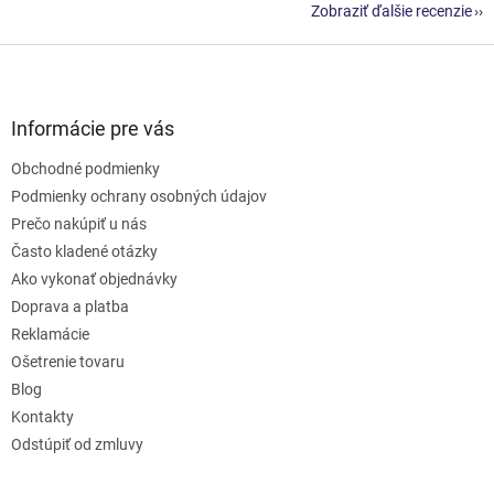
Zobraziť ďalšie recenzie
Z
á
p
ä
Informácie pre vás
t
Obchodné podmienky
i
e
Podmienky ochrany osobných údajov
Prečo nakúpiť u nás
Často kladené otázky
Ako vykonať objednávky
Doprava a platba
Reklamácie
Ošetrenie tovaru
Blog
Kontakty
Odstúpiť od zmluvy