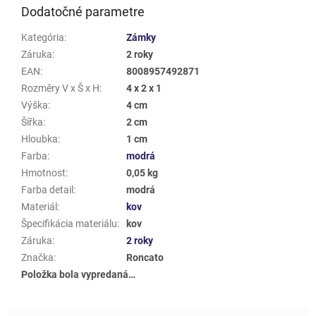
Dodatočné parametre
Kategória
:
Zámky
Záruka
:
2 roky
EAN
:
8008957492871
Rozměry V x Š x H
:
4 x 2 x 1
Výška
:
4 cm
Šířka
:
2 cm
Hloubka
:
1 cm
Farba
:
modrá
Hmotnost
:
0,05 kg
Farba detail
:
modrá
Materiál
:
kov
Špecifikácia materiálu
:
kov
Záruka
:
2 roky
Značka
:
Roncato
Položka bola vypredaná…