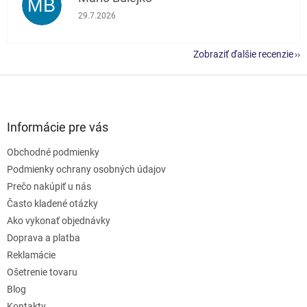
MB
Hodnotenie obchodu je 5 z 5 hviezdičiek.
29.7.2026
Zobraziť ďalšie recenzie
Z
á
p
ä
Informácie pre vás
t
Obchodné podmienky
i
e
Podmienky ochrany osobných údajov
Prečo nakúpiť u nás
Často kladené otázky
Ako vykonať objednávky
Doprava a platba
Reklamácie
Ošetrenie tovaru
Blog
Kontakty