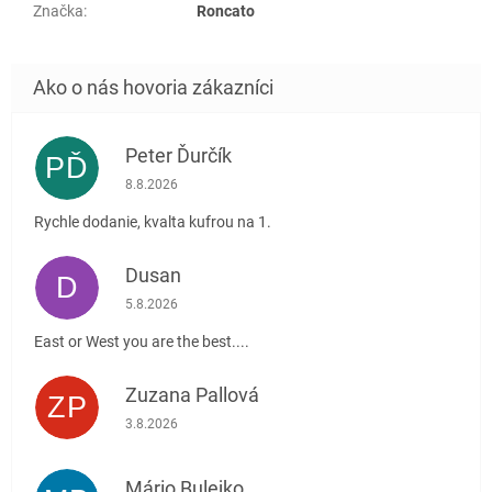
Značka
:
Roncato
Peter Ďurčík
PĎ
Hodnotenie obchodu je 5 z 5 hviezdičiek.
8.8.2026
Rychle dodanie, kvalta kufrou na 1.
Dusan
D
Hodnotenie obchodu je 5 z 5 hviezdičiek.
5.8.2026
East or West you are the best....
Zuzana Pallová
ZP
Hodnotenie obchodu je 5 z 5 hviezdičiek.
3.8.2026
Mário Bulejko