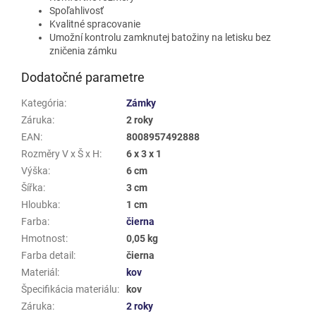
Spoľahlivosť
Kvalitné spracovanie
Umožní kontrolu zamknutej batožiny na letisku bez
zničenia zámku
Dodatočné parametre
Kategória
:
Zámky
Záruka
:
2 roky
EAN
:
8008957492888
Rozměry V x Š x H
:
6 x 3 x 1
Výška
:
6 cm
Šířka
:
3 cm
Hloubka
:
1 cm
Farba
:
čierna
Hmotnost
:
0,05 kg
Farba detail
:
čierna
Materiál
:
kov
Špecifikácia materiálu
:
kov
Záruka
:
2 roky