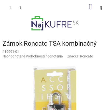
Prejsť
NÁKU
na
obsah
KOŠÍK
Zámok Roncato TSA kombinačný
419091-01
Priemerné
Neohodnotené
Podrobnosti hodnotenia
Značka:
Roncato
hodnotenie
produktu
je
0,0
z
5
hviezdičiek.