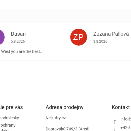
Dusan
Zuzana Pallová
ZP
.
Hodnotenie obchodu je 5 z 5 hviezdičiek.
Hodnotenie obchodu j
5.8.2026
3.8.2026
 West you are the best....
ie pre vás
Adresa prodejny
Kontakt
podmienky
Nejkufry.cz
info
 ochrany
+420 
Dopraváků 749/3 (Areál
údajov