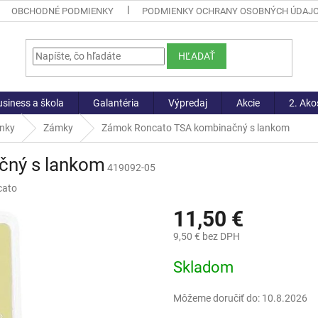
OBCHODNÉ PODMIENKY
PODMIENKY OCHRANY OSOBNÝCH ÚDAJ
HĽADAŤ
siness a škola
Galantéria
Výpredaj
Akcie
2. Ako
lnky
Zámky
Zámok Roncato TSA kombinačný s lankom
čný s lankom
419092-05
cato
11,50 €
9,50 € bez DPH
Jednotková
Skladom
cena:
Môžeme doručiť do:
10.8.2026