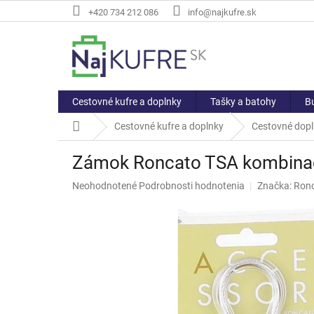
Prejsť
+420 734 212 086
info@najkufre.sk
na
obsah
Cestovné kufre a doplnky
Tašky a batohy
Bu
Domov
Cestovné kufre a doplnky
Cestovné dop
Zámok Roncato TSA kombina
Priemerné
Neohodnotené
Podrobnosti hodnotenia
Značka:
Ron
hodnotenie
produktu
je
0,0
z
5
hviezdičiek.