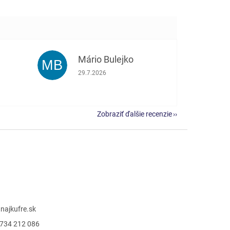
Mário Bulejko
MB
e 5 z 5 hviezdičiek.
Hodnotenie obchodu je 5 z 5 hviezdičiek.
29.7.2026
Zobraziť ďalšie recenzie
@
najkufre.sk
734 212 086