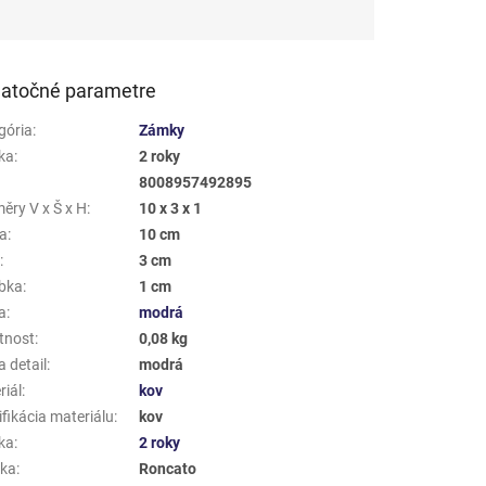
atočné parametre
gória
:
Zámky
ka
:
2 roky
8008957492895
ěry V x Š x H
:
10 x 3 x 1
a
:
10 cm
a
:
3 cm
bka
:
1 cm
a
:
modrá
tnost
:
0,08 kg
 detail
:
modrá
riál
:
kov
fikácia materiálu
:
kov
ka
:
2 roky
ka
:
Roncato