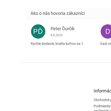
Peter Ďurčík
PĎ
D
Hodnotenie obchodu je 5 z 5 hviezdičiek
8.8.2026
Rychle dodanie, kvalta kufrou na 1.
East or
Z
á
p
ä
t
Informác
i
e
Obchodné 
Podmienky
osobných 