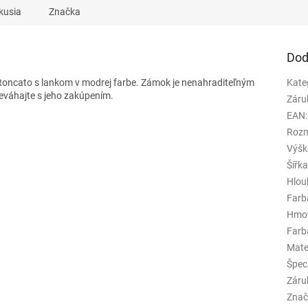
kusia
Značka
Dod
oncato s lankom v modrej farbe. Zámok je nenahraditeľným
Kate
eváhajte s jeho zakúpením.
Záru
EAN
:
Rozm
Výšk
Šířk
Hlou
Farb
Hmo
Farba
Mate
Špeci
Záru
Znač