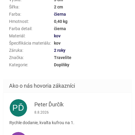
Šířka
:
2 cm
Farba
:
čierna
Hmotnost
:
0,40 kg
Farba detail
:
čierna
Materiál
:
kov
Špecifikácia materiálu
:
kov
Záruka
:
2 roky
Značka
:
Travelite
Kategorie
:
Doplňky
Peter Ďurčík
PĎ
Hodnotenie obchodu je 5 z 5 hviezdičiek.
8.8.2026
Rychle dodanie, kvalta kufrou na 1.