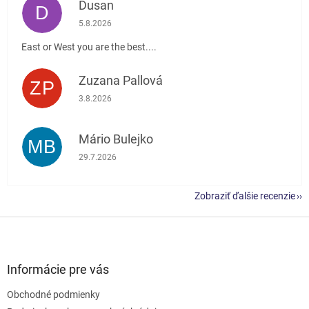
Dusan
D
Hodnotenie obchodu je 5 z 5 hviezdičiek.
5.8.2026
East or West you are the best....
Zuzana Pallová
ZP
Hodnotenie obchodu je 5 z 5 hviezdičiek.
3.8.2026
Mário Bulejko
MB
Hodnotenie obchodu je 5 z 5 hviezdičiek.
29.7.2026
Zobraziť ďalšie recenzie
Z
á
p
ä
Informácie pre vás
t
Obchodné podmienky
i