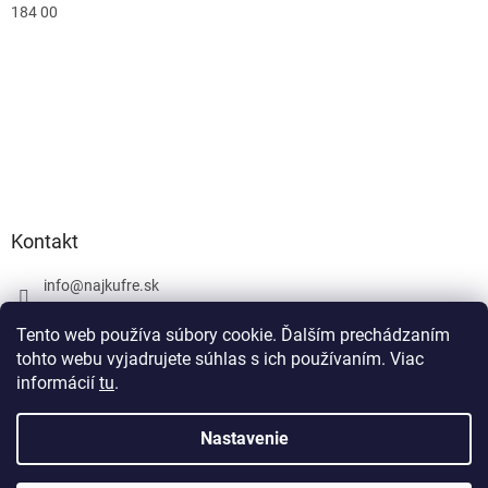
184 00
Kontakt
info
@
najkufre.sk
+420 734 212 086
Tento web používa súbory cookie. Ďalším prechádzaním
Facebook
tohto webu vyjadrujete súhlas s ich používaním. Viac
informácií
tu
.
Nastavenie
Vytvoril Shoptet