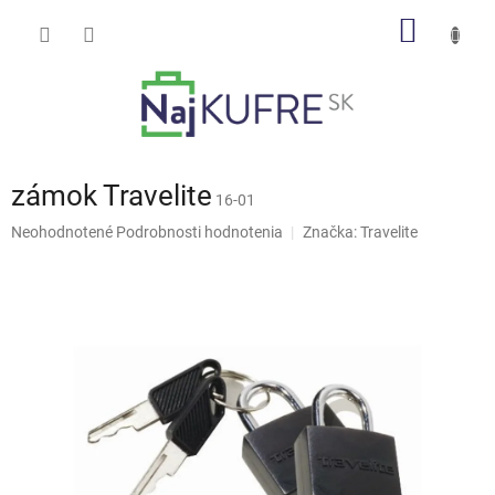
Prejsť
NÁKU
na
obsah
KOŠÍK
zámok Travelite
16-01
Priemerné
Neohodnotené
Podrobnosti hodnotenia
Značka:
Travelite
hodnotenie
produktu
je
0,0
z
5
hviezdičiek.