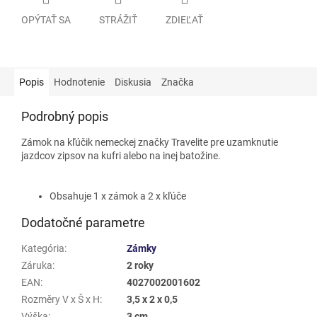
OPÝTAŤ SA
STRÁŽIŤ
ZDIEĽAŤ
Popis
Hodnotenie
Diskusia
Značka
Podrobný popis
Zámok na kľúčik nemeckej značky Travelite pre uzamknutie
jazdcov zipsov na kufri alebo na inej batožine.
Obsahuje 1 x zámok a 2 x kľúče
Dodatočné parametre
Kategória
:
Zámky
Záruka
:
2 roky
EAN
:
4027002001602
Rozměry V x Š x H
:
3,5 x 2 x 0,5
Výška
:
3 cm