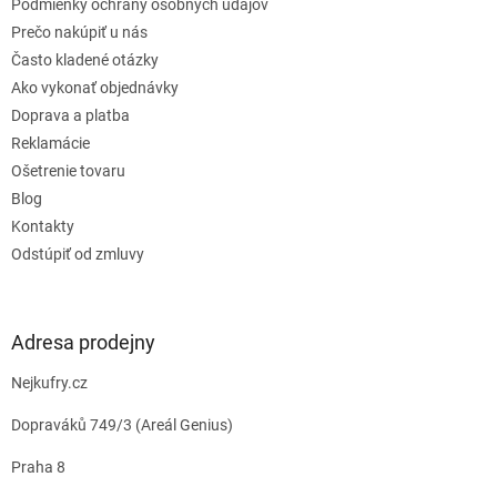
e
Podmienky ochrany osobných údajov
Prečo nakúpiť u nás
Často kladené otázky
Ako vykonať objednávky
Doprava a platba
Reklamácie
Ošetrenie tovaru
Blog
Kontakty
Odstúpiť od zmluvy
Adresa prodejny
Nejkufry.cz
Dopraváků 749/3 (Areál Genius)
Praha 8