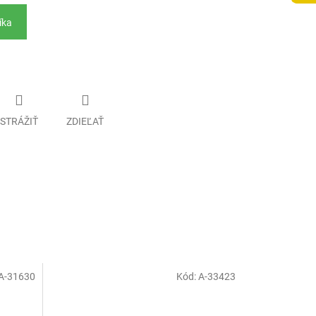
íka
STRÁŽIŤ
ZDIEĽAŤ
A-31630
Kód:
A-33423