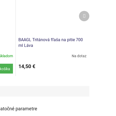
Ďalší
produkt
BAAGL Tritánová fľaša na pitie 700
ml Láva
Skladom
Na dotaz
14,50 €
košíka
atočné parametre