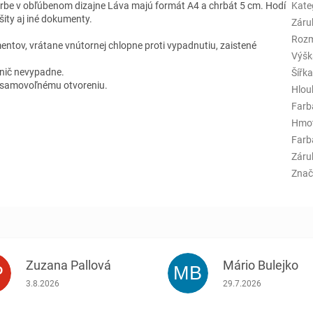
arbe v obľúbenom dizajne Láva majú formát A4 a chrbát 5 cm. Hodí
Kate
šity aj iné dokumenty.
Záru
Rozm
ntov, vrátane vnútornej chlopne proti vypadnutiu, zaistené
Výšk
 nič nevypadne.
Šířk
a samovoľnému otvoreniu.
Hlou
Farb
Hmo
Farba
Záru
Znač
Zuzana Pallová
Mário Bulejko
P
MB
.
Hodnotenie obchodu je 5 z 5 hviezdičiek.
Hodnotenie obchodu j
3.8.2026
29.7.2026