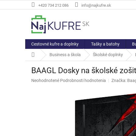
Prejsť
+420 734 212 086
info@najkufre.sk
na
obsah
Cestovné kufre a doplnky
Tašky a batohy
Bu
Domov
Business a škola
Školské doplnky
BAAGL Dosky na školské zoši
Priemerné
Neohodnotené
Podrobnosti hodnotenia
Značka:
Baag
hodnotenie
produktu
je
0,0
z
5
hviezdičiek.