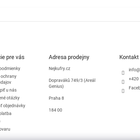
ie pre vás
Adresa prodejny
Kontakt
podmienky
Nejkufry.cz
info
 ochrany
+420 
Dopraváků 749/3 (Areál
údajov
Genius)
Face
piť u nás
ené otázky
Praha 8
ť objednávky
184 00
platba
e
tovaru