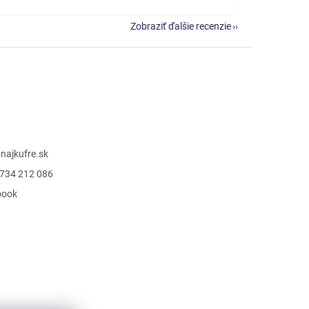
Zobraziť ďalšie recenzie
@
najkufre.sk
734 212 086
book