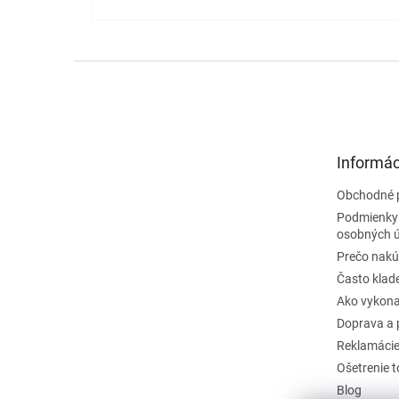
Z
á
p
ä
t
Informác
i
e
Obchodné 
Podmienky
osobných 
Prečo nakú
Často klad
Ako vykona
Doprava a 
Reklamáci
Ošetrenie 
Blog