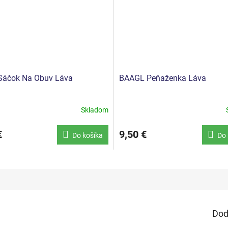
Sáčok Na Obuv Láva
BAAGL Peňaženka Láva
Skladom
€
9,50 €
Do košíka
Do 
Dod