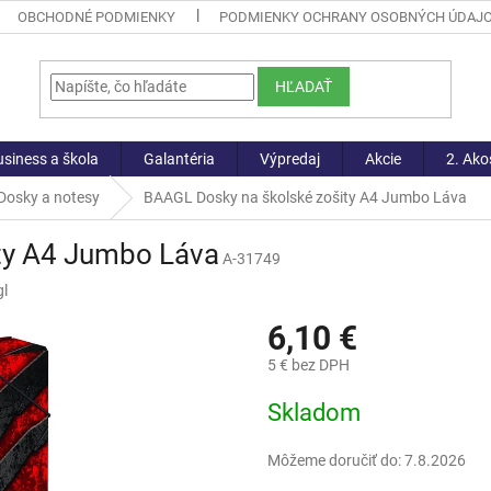
OBCHODNÉ PODMIENKY
PODMIENKY OCHRANY OSOBNÝCH ÚDAJ
HĽADAŤ
siness a škola
Galantéria
Výpredaj
Akcie
2. Ako
Dosky a notesy
BAAGL Dosky na školské zošity A4 Jumbo Láva
ty A4 Jumbo Láva
A-31749
l
6,10 €
5 € bez DPH
Jednotková
Skladom
cena:
Môžeme doručiť do:
7.8.2026