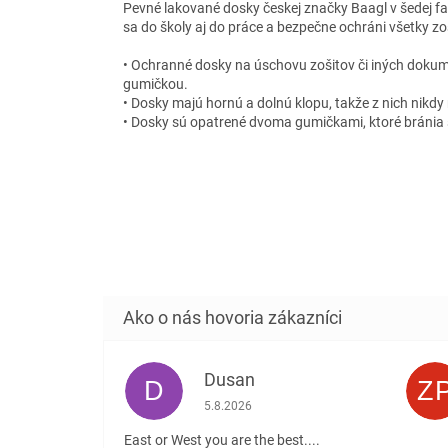
Pevné lakované dosky českej značky Baagl v šedej f
sa do školy aj do práce a bezpečne ochráni všetky zo
• Ochranné dosky na úschovu zošitov či iných dokume
gumičkou.
• Dosky majú hornú a dolnú klopu, takže z nich nikdy
• Dosky sú opatrené dvoma gumičkami, ktoré bráni
Dusan
D
Z
Hodnotenie obchodu je 5 z 5 hviezdičiek
5.8.2026
East or West you are the best....