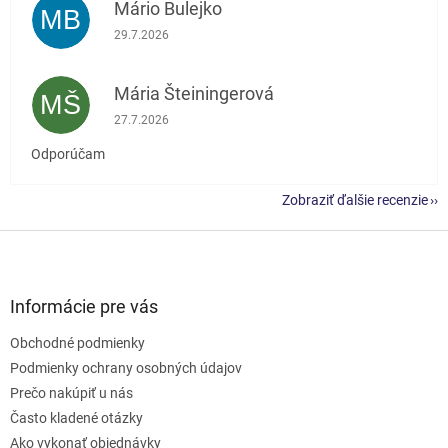
Mário Bulejko
MB
Hodnotenie obchodu je 5 z 5 hviezdičiek.
29.7.2026
Mária Šteiningerová
MŠ
Hodnotenie obchodu je 5 z 5 hviezdičiek.
27.7.2026
Odporúčam
Zobraziť ďalšie recenzie
Z
á
p
ä
Informácie pre vás
t
Obchodné podmienky
i
e
Podmienky ochrany osobných údajov
Prečo nakúpiť u nás
Často kladené otázky
Ako vykonať objednávky