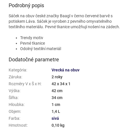
Podrobný popis
Sáček na obuv české značky Baagl v černo červené barvě s
potiskem Láva. Sáček je vyroben z pevného omyvatelného
textilního materiálu. Pevné tkanice umožňují nošení na zádech.
Trendy motiv
Pevné tkanice
Odolný textilní materiál
Dodatočné parametre
Kategória
:
Vrecká na obuv
Záruka
:
2 roky
Rozměry V x Š x H
:
42 x 34 x 1
Výška
:
42 cm
Šířka
:
34 cm
Hloubka
:
1 cm
Objem
:
1,4 L
Farba
:
sivá
Hmotnost
:
0,10 kg