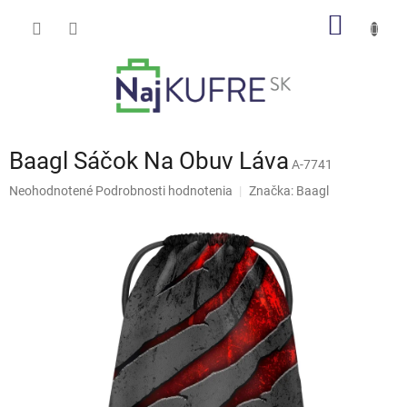
Prejsť
NÁKU
na
obsah
KOŠÍK
Baagl Sáčok Na Obuv Láva
A-7741
Priemerné
Neohodnotené
Podrobnosti hodnotenia
Značka:
Baagl
hodnotenie
produktu
je
0,0
z
5
hviezdičiek.