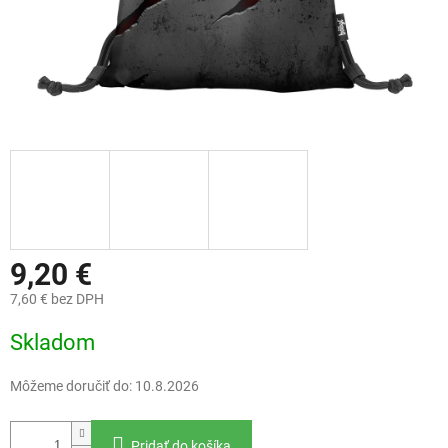
9,20 €
7,60 € bez DPH
Jednotková
Skladom
cena:
Môžeme doručiť do:
10.8.2026
Pridať do košíka