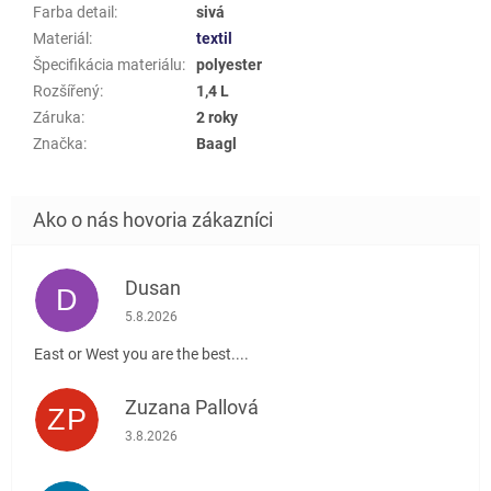
Farba detail
:
sivá
Materiál
:
textil
Špecifikácia materiálu
:
polyester
Rozšířený
:
1,4 L
Záruka
:
2 roky
Značka
:
Baagl
Dusan
D
Hodnotenie obchodu je 5 z 5 hviezdičiek.
5.8.2026
East or West you are the best....
Zuzana Pallová
ZP
Hodnotenie obchodu je 5 z 5 hviezdičiek.
3.8.2026