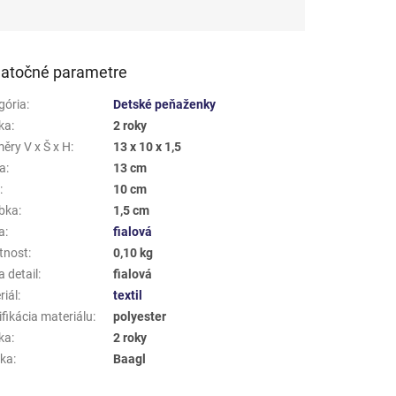
atočné parametre
gória
:
Detské peňaženky
ka
:
2 roky
ěry V x Š x H
:
13 x 10 x 1,5
a
:
13 cm
a
:
10 cm
bka
:
1,5 cm
a
:
fialová
tnost
:
0,10 kg
 detail
:
fialová
riál
:
textil
fikácia materiálu
:
polyester
ka
:
2 roky
ka
:
Baagl