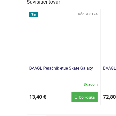
Súvisiaci tovar
Kód:
A-8174
Tip
BAAGL Peračník etue Skate Galaxy
BAAGL 
Skladom
13,40 €
72,80
Do košíka