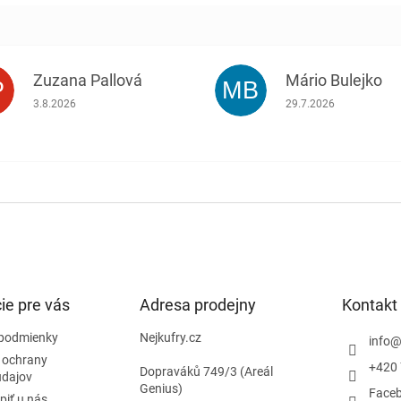
Zuzana Pallová
Mário Bulejko
P
MB
.
Hodnotenie obchodu je 5 z 5 hviezdičiek.
Hodnotenie obchodu j
3.8.2026
29.7.2026
ie pre vás
Adresa prodejny
Kontakt
podmienky
Nejkufry.cz
info
 ochrany
+420 
Dopraváků 749/3 (Areál
údajov
Genius)
Face
piť u nás