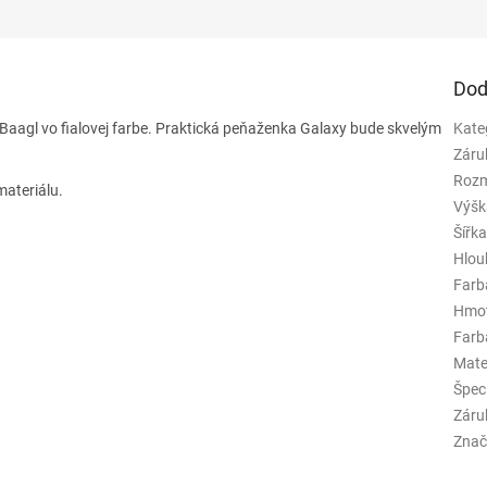
Dod
aagl vo fialovej farbe.
Praktická peňaženka Galaxy bude skvelým
Kate
Záru
Rozm
ateriálu.
Výšk
Šířk
Hlou
Farb
Hmo
Farba
Mate
Špeci
Záru
Znač