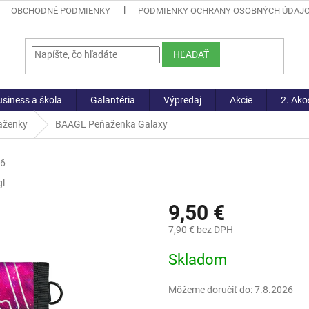
OBCHODNÉ PODMIENKY
PODMIENKY OCHRANY OSOBNÝCH ÚDAJ
HĽADAŤ
siness a škola
Galantéria
Výpredaj
Akcie
2. Ako
aženky
BAAGL Peňaženka Galaxy
26
l
9,50 €
7,90 € bez DPH
Jednotková
Skladom
cena:
Môžeme doručiť do:
7.8.2026