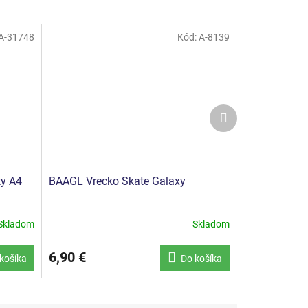
A-31748
Kód:
A-8139
Ďalší
produkt
ty A4
BAAGL Vrecko Skate Galaxy
Skladom
Skladom
6,90 €
košíka
Do košíka