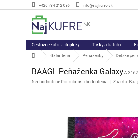
Prejsť
+420 734 212 086
info@najkufre.sk
na
obsah
Cestovné kufre a doplnky
Tašky a batohy
Bu
Domov
Galantéria
Peňaženky
Detské peň
BAAGL Peňaženka Galaxy
A-316
Priemerné
Neohodnotené
Podrobnosti hodnotenia
Značka:
Baag
hodnotenie
produktu
je
0,0
z
5
hviezdičiek.