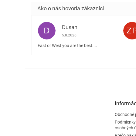
Dusan
D
Z
Hodnotenie obchodu je 5 z 5 hviezdičiek
5.8.2026
East or West you are the best....
Z
á
p
ä
t
Informác
i
e
Obchodné 
Podmienky
osobných 
Prečo nakú