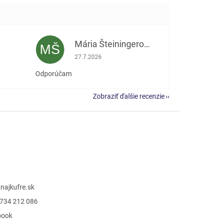
Mária Šteiningerová
MŠ
e 5 z 5 hviezdičiek.
Hodnotenie obchodu je 5 z 5 hviezdičiek.
27.7.2026
Odporúčam
Zobraziť ďalšie recenzie
@
najkufre.sk
734 212 086
book