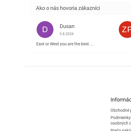
Dusan
D
Z
Hodnotenie obchodu je 5 z 5 hviezdičiek
5.8.2026
East or West you are the best....
Z
á
p
ä
t
Informác
i
e
Obchodné 
Podmienky
osobných 
Prečo nakú