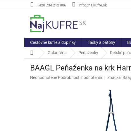
Prejsť
+420 734 212 086
info@najkufre.sk
na
obsah
Cestovné kufre a doplnky
Tašky a batohy
Bu
Domov
Galantéria
Peňaženky
Detské peň
BAAGL Peňaženka na krk Harr
Priemerné
Neohodnotené
Podrobnosti hodnotenia
Značka:
Baag
hodnotenie
produktu
je
0,0
z
5
hviezdičiek.