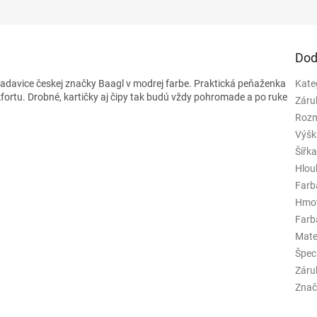
Dod
adavice českej značky Baagl v modrej farbe.
Praktická peňaženka
Kate
kfortu. Drobné, kartičky aj čipy tak budú vždy pohromade a po ruke
Záru
Rozm
Výšk
Šířk
Hlou
Farb
Hmo
Farba
Mate
Špeci
Záru
Znač