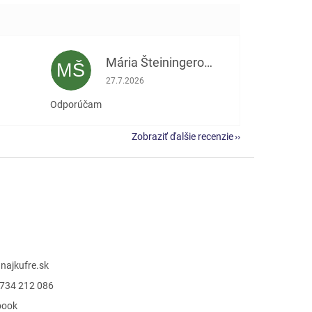
Mária Šteiningerová
MŠ
e 5 z 5 hviezdičiek.
Hodnotenie obchodu je 5 z 5 hviezdičiek.
27.7.2026
Odporúčam
Zobraziť ďalšie recenzie
@
najkufre.sk
734 212 086
book