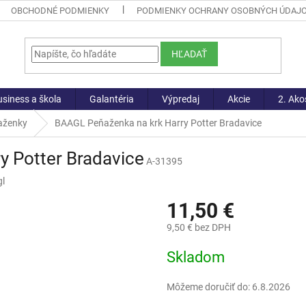
OBCHODNÉ PODMIENKY
PODMIENKY OCHRANY OSOBNÝCH ÚDAJ
HĽADAŤ
siness a škola
Galantéria
Výpredaj
Akcie
2. Ako
aženky
BAAGL Peňaženka na krk Harry Potter Bradavice
y Potter Bradavice
A-31395
l
11,50 €
9,50 € bez DPH
Jednotková
Skladom
cena:
Môžeme doručiť do:
6.8.2026