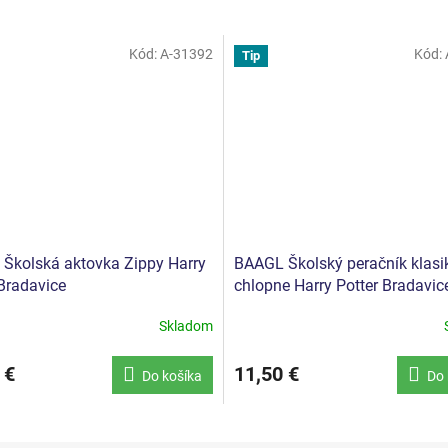
Kód:
A-31392
Kód:
Tip
Školská aktovka Zippy Harry
BAAGL Školský peračník klasi
 Bradavice
chlopne Harry Potter Bradavic
Skladom
 €
11,50 €
Do košíka
Do 