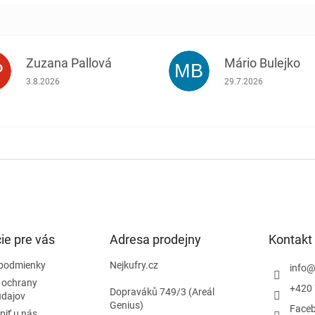
Zuzana Pallová
Mário Bulejko
P
MB
.
Hodnotenie obchodu je 5 z 5 hviezdičiek.
Hodnotenie obchodu j
3.8.2026
29.7.2026
ie pre vás
Adresa prodejny
Kontakt
podmienky
Nejkufry.cz
info
 ochrany
+420 
Dopraváků 749/3 (Areál
údajov
Genius)
Face
piť u nás