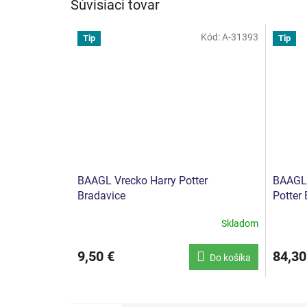
Súvisiaci tovar
Kód:
A-31393
Tip
Tip
BAAGL Vrecko Harry Potter
BAAGL 
Bradavice
Potter
Skladom
9,50 €
84,30
Do košíka