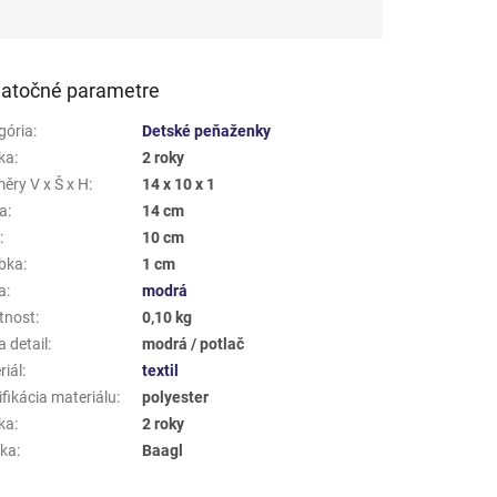
atočné parametre
gória
:
Detské peňaženky
ka
:
2 roky
ěry V x Š x H
:
14 x 10 x 1
a
:
14 cm
a
:
10 cm
bka
:
1 cm
a
:
modrá
tnost
:
0,10 kg
 detail
:
modrá / potlač
riál
:
textil
fikácia materiálu
:
polyester
ka
:
2 roky
ka
:
Baagl