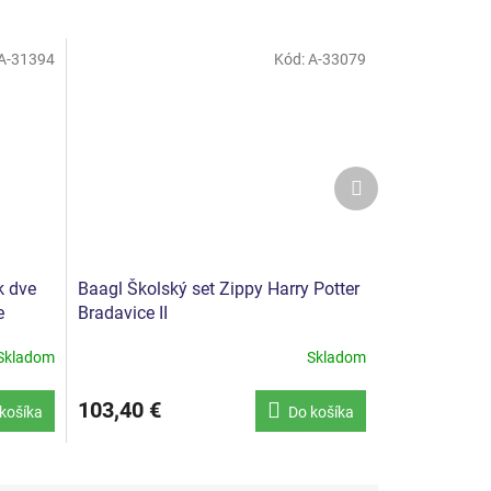
A-31394
Kód:
A-33079
Ďalší
produkt
k dve
Baagl Školský set Zippy Harry Potter
e
Bradavice II
Skladom
Skladom
103,40 €
košíka
Do košíka