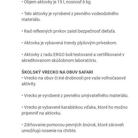
• Objem aktovky je 19 l, nosnosť 6 kg.
• Telo aktovky je vyrobené z pevného vodeodolného
materiálu.
• Rad reflexných prvkov zaistí bezpečnosť dieťaťa.
• Aktovka je vybavená trendy plyšovým príveskom.
• Aktovky z radu ERGO boli testované a certifikované v
akreditovanom skúšobnom laboratóriu.
ŠKOLSKÝ VRECKO NA OBUV SAFARI
• Vrecko na obuv či iné drobnosti pre vaše voľnočasové
aktivity.
• Vrecko je vyrobené z pevného umývateľného materiálu.
• Vrecko je vybavené karabínkou vďaka, ktoré ho možno
pripevniť na aktovku.
• Zdrhovanie pomocou pevných šnúrok, ktoré zároveň
umožňujú nosenie na chrbte.