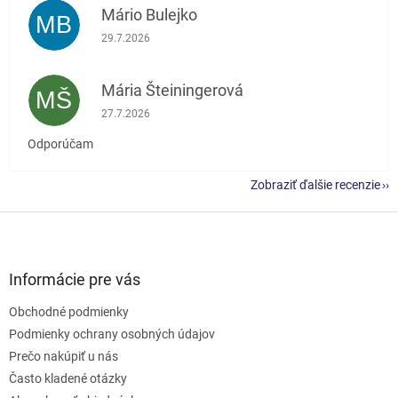
Mário Bulejko
MB
Hodnotenie obchodu je 5 z 5 hviezdičiek.
29.7.2026
Mária Šteiningerová
MŠ
Hodnotenie obchodu je 5 z 5 hviezdičiek.
27.7.2026
Odporúčam
Zobraziť ďalšie recenzie
Z
á
p
ä
Informácie pre vás
t
Obchodné podmienky
i
e
Podmienky ochrany osobných údajov
Prečo nakúpiť u nás
Často kladené otázky