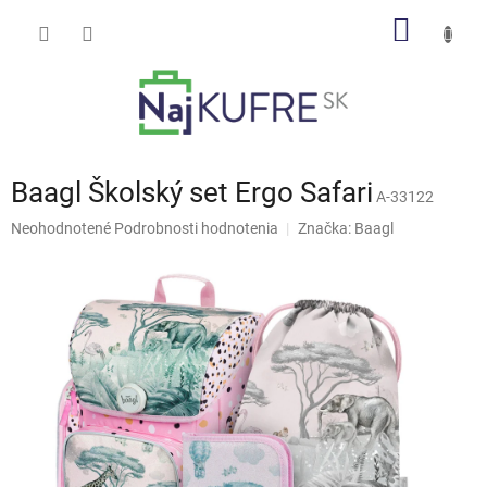
Prejsť
NÁKU
na
obsah
KOŠÍK
Baagl Školský set Ergo Safari
A-33122
Priemerné
Neohodnotené
Podrobnosti hodnotenia
Značka:
Baagl
hodnotenie
produktu
je
0,0
z
5
hviezdičiek.