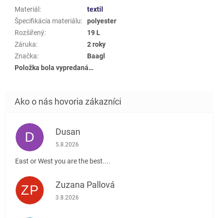
Materiál
:
textil
Špecifikácia materiálu
:
polyester
Rozšířený
:
19 L
Záruka
:
2 roky
Značka
:
Baagl
Položka bola vypredaná…
Dusan
D
Hodnotenie obchodu je 5 z 5 hviezdičiek.
5.8.2026
East or West you are the best....
Zuzana Pallová
ZP
Hodnotenie obchodu je 5 z 5 hviezdičiek.
3.8.2026