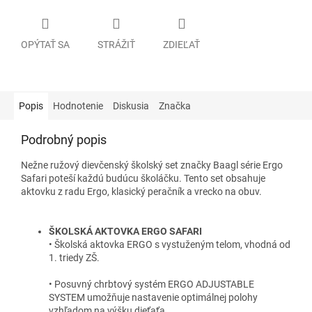
OPÝTAŤ SA
STRÁŽIŤ
ZDIEĽAŤ
Popis
Hodnotenie
Diskusia
Značka
Podrobný popis
Nežne ružový dievčenský školský set značky Baagl série Ergo
Safari poteší každú budúcu školáčku. Tento set obsahuje
aktovku z radu Ergo, klasický peračník a vrecko na obuv.
ŠKOLSKÁ AKTOVKA ERGO SAFARI
• Školská aktovka ERGO s vystuženým telom, vhodná od
1. triedy ZŠ.
• Posuvný chrbtový systém ERGO ADJUSTABLE
SYSTEM umožňuje nastavenie optimálnej polohy
vzhľadom na výšku dieťaťa.