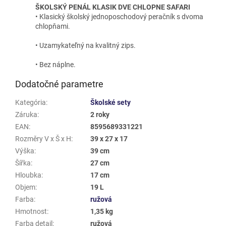
ŠKOLSKÝ PENÁL KLASIK DVE CHLOPNE SAFARI
• Klasický školský jednoposchodový peračník s dvoma
chlopňami.
• Uzamykateľný na kvalitný zips.
• Bez náplne.
Dodatočné parametre
Kategória
:
Školské sety
Záruka
:
2 roky
EAN
:
8595689331221
Rozměry V x Š x H
:
39 x 27 x 17
Výška
:
39 cm
Šířka
:
27 cm
Hloubka
:
17 cm
Objem
:
19 L
Farba
:
ružová
Hmotnost
:
1,35 kg
Farba detail
:
ružová