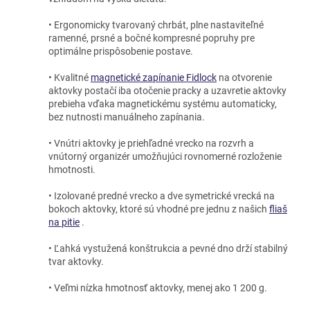
• Ergonomicky tvarovaný chrbát, plne nastaviteľné
ramenné, prsné a bočné kompresné popruhy pre
optimálne prispôsobenie postave.
• Kvalitné
magnetické zapínanie Fidlock
na otvorenie
aktovky postačí iba otočenie pracky a uzavretie aktovky
prebieha vďaka magnetickému systému automaticky,
bez nutnosti manuálneho zapínania.
• Vnútri aktovky je priehľadné vrecko na rozvrh a
vnútorný organizér umožňujúci rovnomerné rozloženie
hmotnosti.
• Izolované predné vrecko a dve symetrické vrecká na
bokoch aktovky, ktoré sú vhodné pre jednu z našich
fliaš
na pitie
.
• Ľahká vystužená konštrukcia a pevné dno drží stabilný
tvar aktovky.
• Veľmi nízka hmotnosť aktovky, menej ako 1 200 g.