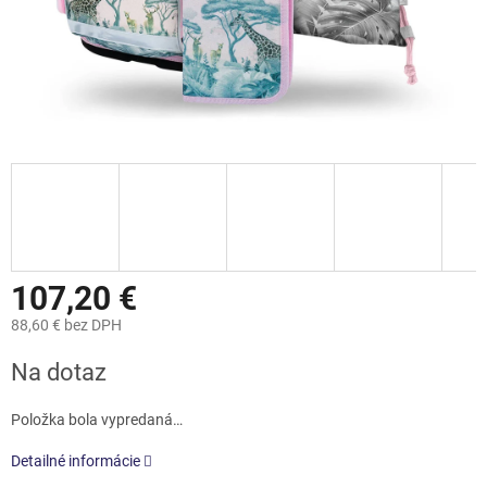
107,20 €
88,60 € bez DPH
Jednotková
Na dotaz
cena:
Položka bola vypredaná…
Detailné informácie