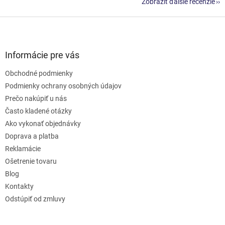
Zobraziť ďalšie recenzie
Z
á
p
ä
Informácie pre vás
t
Obchodné podmienky
i
e
Podmienky ochrany osobných údajov
Prečo nakúpiť u nás
Často kladené otázky
Ako vykonať objednávky
Doprava a platba
Reklamácie
Ošetrenie tovaru
Blog
Kontakty
Odstúpiť od zmluvy