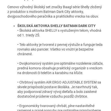
Cenovo výhodný školský set značky Baagl série Shelly zložený
z produktov s motívom Batman Dark City aktovky,
dvojposchodového peračníka a praktického vrecka na obuv.
ŠKOLSKÁ AKTOVKA SHELLY BATMAN DARK CITY
• Školská aktovka SHELLY s vystuženým telom, vhodná
od 1. triedy ZŠ.
• Telo aktovky je tvorené z pevnej výstuže a funguje teda
rovnako ako pancier. Všetko vo vnútri je bezpečne
chránené.
• Dvojkomorový systém pre optimálne rozdelenie záťaže,
predná komora obsahuje praktický organizér s vreckom
na drobnosti či telefón a karabínu na kľúče.
• Chrbtový systém AIR ERGO ADJUSTABLE SYSTEM sa
skvele prispôsobí postave školáka. Je navrhnutý tak,
aby podporoval zdravý vývoj dieťaťa a bolo zaistené
dostatočné prúdenie vzduchu pozdĺž chrbtice.
• Ergonomicky tvarovaný chrbát, plne nastaviteľné
ramenné a prsné popruhy pre optimálne prispôsobenie