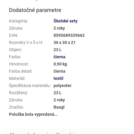
Dodatočné parametre
Kategória
:
Školské sety
Záruka
:
2 roky
EAN
:
8595689329662
Rozměry V x Š x H
:
36 x 30 x 21
Objem
:
23 L
Farba
:
čierna
Hmotnost
:
0,90 kg
Farba detail
:
čierna
Materiál
:
textil
Špecifikácia materiálu
:
polyester
Rozšířený
:
23 L
Záruka
:
2 roky
Značka
:
Baagl
Položka bola vypredaná…