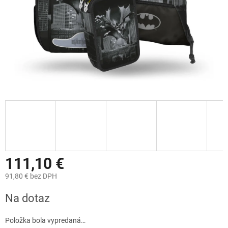
111,10 €
91,80 € bez DPH
Jednotková
Na dotaz
cena:
Položka bola vypredaná…