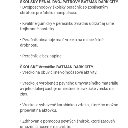
ŠKOLSKÝ PENÁL DVOJPATROVÝ BATMAN DARK CITY
• Dvojposchodový školský peračník so zosilneným
chrbtom pre ľahšiu manipuláciu.
• Kvalitné gumičky v peračníku zvládnu udržať aj silné
trojhranné pastelky.
• Peračník obsahuje malé vrecko na mince či iné
drobnosti.
• Peračník je bez náplne.
ŠKOLSKÉ Vrecúško BATMAN DARK CITY
• Vrecko na obuv či iné voľnočasové aktivity.
• Vrecko je vyrobené z pevného umývateľného materiálu
av jeho dolnej časti je umiestnené praktické vrecko na
zips.
• Vrecko je vybavené karabínkou vďaka, ktoré ho možno
pripevniť na aktovku.
• Zdrhovanie pomocou pevných šnúrok, ktoré zároveň
umožňujú nosenie na chrbte.