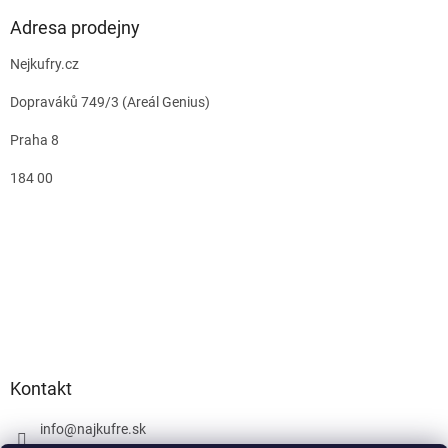
Adresa prodejny
Nejkufry.cz
Dopraváků 749/3 (Areál Genius)
Praha 8
184 00
Kontakt
info
@
najkufre.sk