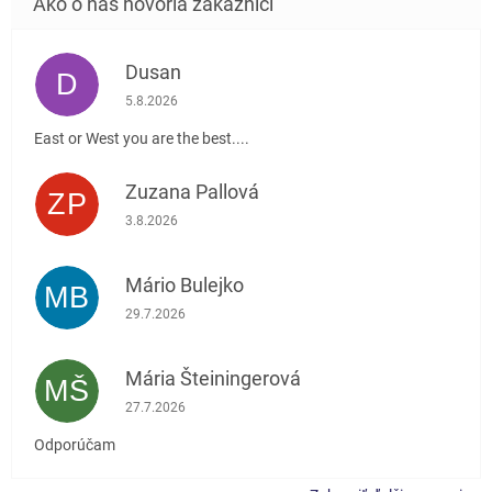
Dusan
D
Hodnotenie obchodu je 5 z 5 hviezdičiek.
5.8.2026
East or West you are the best....
Zuzana Pallová
ZP
Hodnotenie obchodu je 5 z 5 hviezdičiek.
3.8.2026
Mário Bulejko
MB
Hodnotenie obchodu je 5 z 5 hviezdičiek.
29.7.2026
Mária Šteiningerová
MŠ
Hodnotenie obchodu je 5 z 5 hviezdičiek.
27.7.2026
Odporúčam