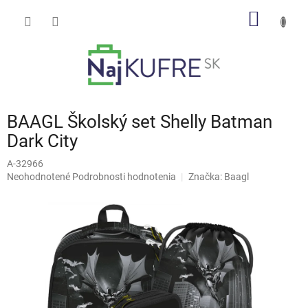
Prejsť
NÁKU
na
obsah
KOŠÍK
BAAGL Školský set Shelly Batman
Dark City
A-32966
Priemerné
Neohodnotené
Podrobnosti hodnotenia
Značka:
Baagl
hodnotenie
produktu
je
0,0
z
5
hviezdičiek.