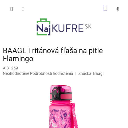
Prejsť
NÁKU
na
obsah
KOŠÍK
BAAGL Tritánová fľaša na pitie
Flamingo
A-31269
Priemerné
Neohodnotené
Podrobnosti hodnotenia
Značka:
Baagl
hodnotenie
produktu
je
0,0
z
5
hviezdičiek.