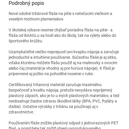
Podrobný popis
Nové odolné tritánové fľaše na pitie s netečúcim viečkom a
veselým motívom plameniakov.
V školskej výbave nesmie chýbať poriadna fľaša na pitie - a
fľaša od BAAGLu sa hodí ako do školy, tak na výlety alebo do
športového krúžku.
Uzamykateľné viečko neprepustí ani kvapku nápoja a zaručuje
jednoduché a intuitívne používanie. Súčasťou fľaše je aj sitko,
vďaka ktorému môžete fľašu použiť aj na malinovky s ovocím
alebo čaj (materiál je vhodný aj pre horúce nápoje). K fľaši je
pripevnené aj pútko na pohodlné nosenie v ruke.
Certifikovaný tritanový materiál zaručuje maximálnu
bezpečnosť a kvalitu nápoja, pretože nevydáva nepríjemný
plastový zápach, ako je to u iných plastových materiálov, a tiež
neobsahuje žiadne zdraviu škodlivé látky (BPA, PVC, ftaláty a
ďalšie). Ostatne výrobky z tritánu sa používajú aj v
zdravotníctve .
Používaním fľaše znížite plastový odpad z jednorazových PET
fliaš, a pomôžete tak znížiť objem vyprodukovaného