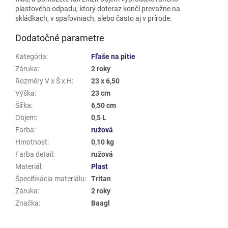
plastového odpadu, ktorý doteraz končí prevažne na
skládkach, v spaľovniach, alebo často aj v prírode.
Dodatočné parametre
Kategória
:
Fľaše na pitie
Záruka
:
2 roky
Rozměry V x Š x H
:
23 x 6,50
Výška
:
23 cm
Šířka
:
6,50 cm
Objem
:
0,5 L
Farba
:
ružová
Hmotnost
:
0,10 kg
Farba detail
:
ružová
Materiál
:
Plast
Špecifikácia materiálu
:
Tritan
Záruka
:
2 roky
Značka
:
Baagl