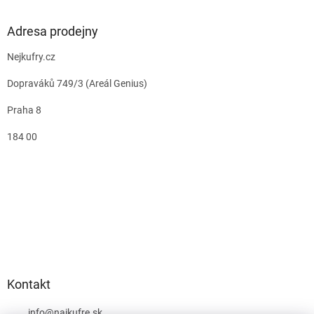
Adresa prodejny
Nejkufry.cz
Dopraváků 749/3 (Areál Genius)
Praha 8
184 00
Kontakt
info
@
najkufre.sk