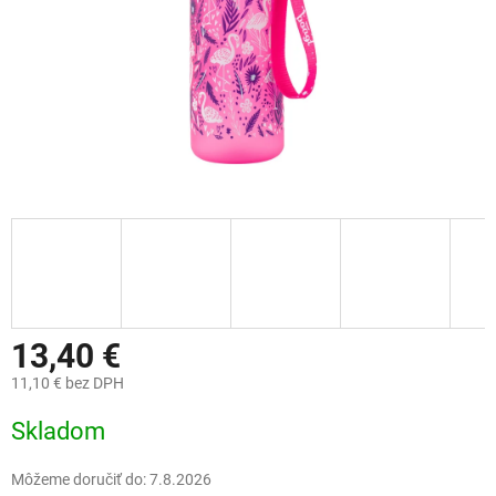
13,40 €
11,10 € bez DPH
Jednotková
Skladom
cena:
Môžeme doručiť do:
7.8.2026