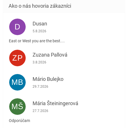
Dusan
D
Hodnotenie obchodu je 5 z 5 hviezdičiek.
5.8.2026
East or West you are the best....
Zuzana Pallová
ZP
Hodnotenie obchodu je 5 z 5 hviezdičiek.
3.8.2026
Mário Bulejko
MB
Hodnotenie obchodu je 5 z 5 hviezdičiek.
29.7.2026
Mária Šteiningerová
MŠ
Hodnotenie obchodu je 5 z 5 hviezdičiek.
27.7.2026
Odporúčam