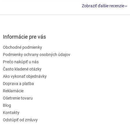
Zobraziť ďalšie recenzie
Z
á
p
ä
Informácie pre vás
t
Obchodné podmienky
i
e
Podmienky ochrany osobných údajov
Prečo nakúpiť u nás
Často kladené otázky
Ako vykonať objednávky
Doprava a platba
Reklamácie
Ošetrenie tovaru
Blog
Kontakty
Odstúpiť od zmluvy