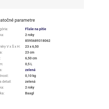
atočné parametre
gória
:
Fľaše na pitie
ka
:
2 roky
8595689318062
ěry V x Š x H
:
23 x 6,50
a
:
23 cm
a
:
6,50 cm
em
:
0,5 L
a
:
zelená
tnost
:
0,10 kg
 detail
:
zelená
ka
:
2 roky
ka
:
Baagl