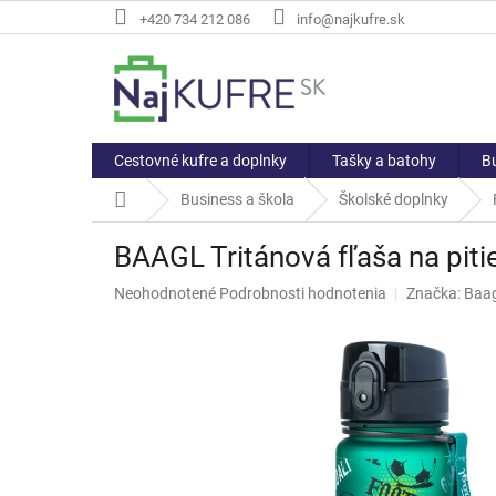
Prejsť
+420 734 212 086
info@najkufre.sk
na
obsah
Cestovné kufre a doplnky
Tašky a batohy
Bu
Domov
Business a škola
Školské doplnky
BAAGL Tritánová fľaša na piti
Priemerné
Neohodnotené
Podrobnosti hodnotenia
Značka:
Baag
hodnotenie
produktu
je
0,0
z
5
hviezdičiek.