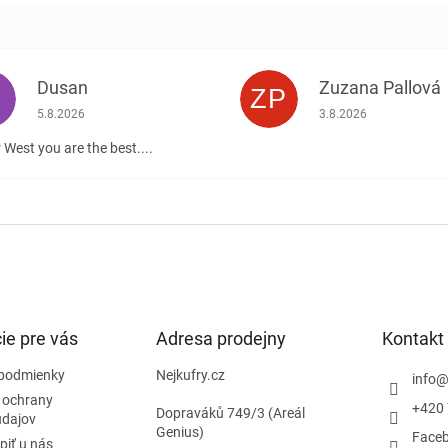
Dusan
Zuzana Pallová
ZP
.
Hodnotenie obchodu je 5 z 5 hviezdičiek.
Hodnotenie obchodu j
5.8.2026
3.8.2026
 West you are the best....
ie pre vás
Adresa prodejny
Kontakt
podmienky
Nejkufry.cz
info
 ochrany
+420 
Dopraváků 749/3 (Areál
údajov
Genius)
Face
piť u nás