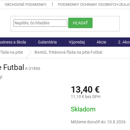
OBCHODNÉ PODMIENKY
PODMIENKY OCHRANY OSOBNÝCH ÚDAJ
HĽADAŤ
siness a škola
Galantéria
Výpredaj
Akcie
2. Ako
Fľaše na pitie
BAAGL Tritánová fľaša na pitie Futbal
e Futbal
A-31806
l
13,40 €
11,10 € bez DPH
Jednotková
Skladom
cena:
Môžeme doručiť do:
10.8.2026