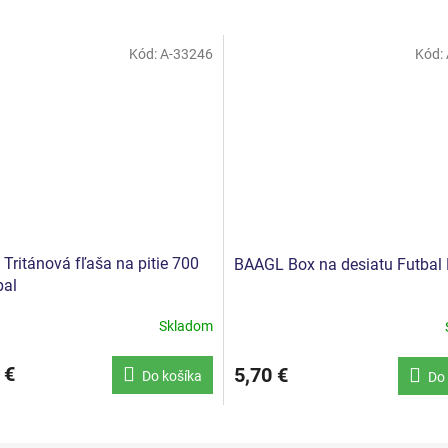
Kód:
A-33246
Kód:
Tritánová fľaša na pitie 700
BAAGL Box na desiatu Futbal
bal
Skladom
 €
5,70 €
Do košíka
Do 