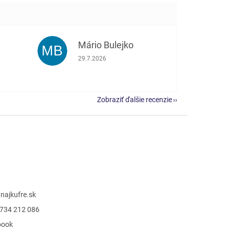
Mário Bulejko
MB
e 5 z 5 hviezdičiek.
Hodnotenie obchodu je 5 z 5 hviezdičiek.
29.7.2026
Zobraziť ďalšie recenzie
@
najkufre.sk
734 212 086
book