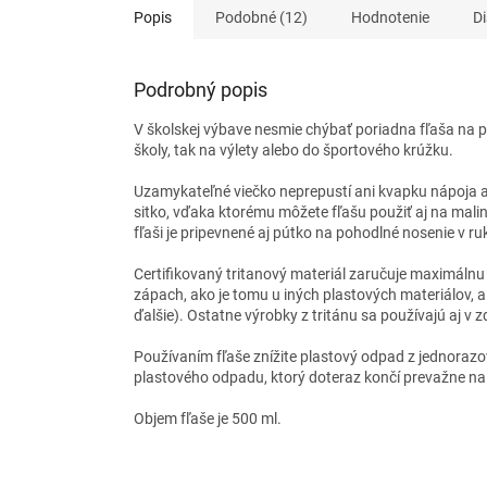
Popis
Podobné (12)
Hodnotenie
Di
Podrobný popis
V školskej výbave nesmie chýbať poriadna fľaša na pi
školy, tak na výlety alebo do športového krúžku.
Uzamykateľné viečko neprepustí ani kvapku nápoja a 
sitko, vďaka ktorému môžete fľašu použiť aj na malin
fľaši je pripevnené aj pútko na pohodlné nosenie v ru
Certifikovaný tritanový materiál zaručuje maximálnu
zápach, ako je tomu u iných plastových materiálov, a 
ďalšie). Ostatne výrobky z tritánu sa používajú aj v z
Používaním fľaše znížite plastový odpad z jednoraz
plastového odpadu, ktorý doteraz končí prevažne na s
Objem fľaše je 500 ml.