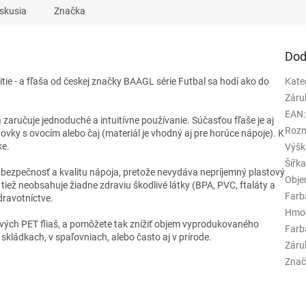
skusia
Značka
Dod
tie - a fľaša od českej značky BAAGL série Futbal sa hodí ako do
Kate
Záru
EAN
:
zaručuje jednoduché a intuitívne používanie. Súčasťou fľaše je aj
Rozm
ovky s ovocím alebo čaj (materiál je vhodný aj pre horúce nápoje). K
ke.
Výšk
Šířk
 bezpečnosť a kvalitu nápoja, pretože nevydáva nepríjemný plastový
Obj
tiež neobsahuje žiadne zdraviu škodlivé látky (BPA, PVC, ftaláty a
Farb
dravotníctve.
Hmo
ových PET fliaš, a pomôžete tak znížiť objem vyprodukovaného
Farba
kládkach, v spaľovniach, alebo často aj v prírode.
Záru
Znač