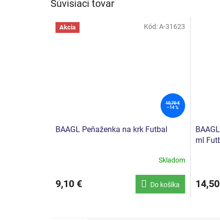
Súvisiaci tovar
Kód:
A-31623
Akcia
10,70 €
–14 %
BAAGL Peňaženka na krk Futbal
BAAGL 
ml Fut
Skladom
9,10 €
14,50
Do košíka