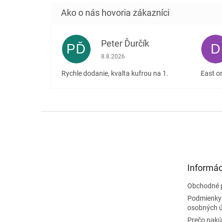
Peter Ďurčík
PĎ
D
Hodnotenie obchodu je 5 z 5 hviezdičiek
8.8.2026
Rychle dodanie, kvalta kufrou na 1.
East or
Z
á
p
ä
t
Informác
i
e
Obchodné 
Podmienky
osobných 
Prečo nakú