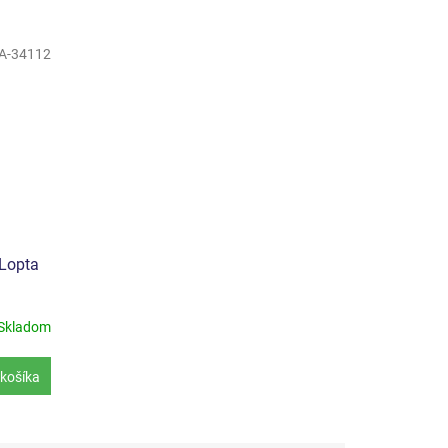
A-34112
 Lopta
Skladom
košíka