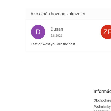
Dusan
D
Z
Hodnotenie obchodu je 5 z 5 hviezdičiek
5.8.2026
East or West you are the best....
Z
á
p
ä
t
Informác
i
e
Obchodné 
Podmienky