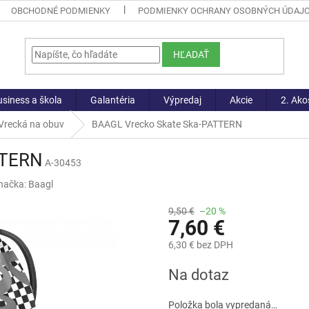
OBCHODNÉ PODMIENKY
PODMIENKY OCHRANY OSOBNÝCH ÚDAJ
HĽADAŤ
siness a škola
Galantéria
Výpredaj
Akcie
2. Ako
Vrecká na obuv
BAAGL Vrecko Skate Ska-PATTERN
TTERN
A-30453
načka:
Baagl
9,50 €
–20 %
7,60 €
6,30 € bez DPH
Jednotková
Na dotaz
cena:
Položka bola vypredaná…