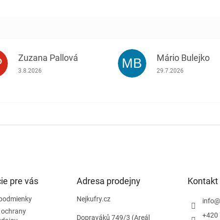
Zuzana Pallová
Mário Bulejko
P
MB
.
Hodnotenie obchodu je 5 z 5 hviezdičiek.
Hodnotenie obchodu j
3.8.2026
29.7.2026
ie pre vás
Adresa prodejny
Kontakt
podmienky
Nejkufry.cz
info
 ochrany
+420 
Dopraváků 749/3 (Areál