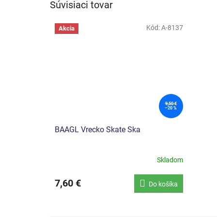
Súvisiaci tovar
Kód:
A-8137
Akcia
9,50 €
–20 %
BAAGL Vrecko Skate Ska
Skladom
7,60 €
Do košíka