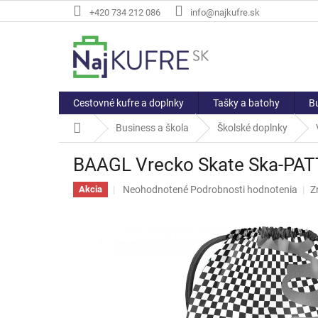
Prejsť
+420 734 212 086
info@najkufre.sk
na
obsah
Cestovné kufre a doplnky
Tašky a batohy
Bu
Domov
Business a škola
Školské doplnky
BAAGL Vrecko Skate Ska-PA
Priemerné
Neohodnotené
Podrobnosti hodnotenia
Z
Akcia
hodnotenie
produktu
je
0,0
z
5
hviezdičiek.