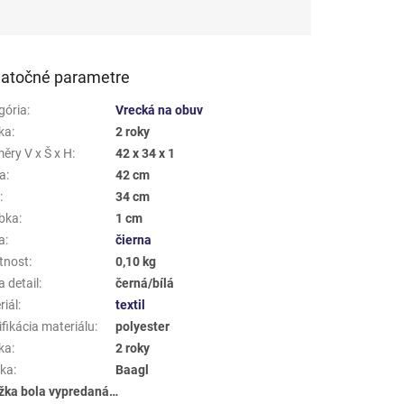
atočné parametre
gória
:
Vrecká na obuv
ka
:
2 roky
ěry V x Š x H
:
42 x 34 x 1
a
:
42 cm
a
:
34 cm
bka
:
1 cm
a
:
čierna
tnost
:
0,10 kg
 detail
:
černá/bílá
riál
:
textil
fikácia materiálu
:
polyester
ka
:
2 roky
ka
:
Baagl
žka bola vypredaná…