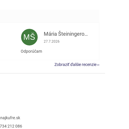
Mária Šteiningerová
MŠ
e 5 z 5 hviezdičiek.
Hodnotenie obchodu je 5 z 5 hviezdičiek.
27.7.2026
Odporúčam
Zobraziť ďalšie recenzie
@
najkufre.sk
734 212 086