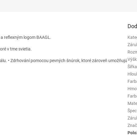
Dod
ek a reflexným logom BAAGL.
Kate
Záru
ré v tme svietia.
Rozm
Výšk
iálu. • Zdrhování pomocou pevných šnúrok, ktoré zároveň umožňujú
Šířk
Hlou
Farb
Hmo
Farba
Mate
Špeci
Záru
Znač
Polo