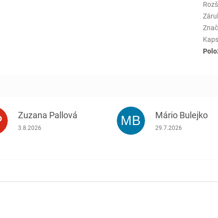
Rozš
Záru
Znač
Kaps
Polo
Zuzana Pallová
Mário Bulejko
P
MB
.
Hodnotenie obchodu je 5 z 5 hviezdičiek.
Hodnotenie obchodu j
3.8.2026
29.7.2026