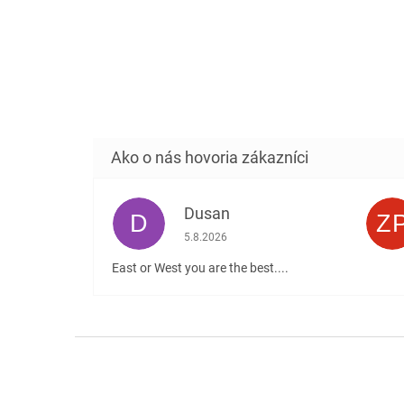
Dusan
D
Z
Hodnotenie obchodu je 5 z 5 hviezdičiek
5.8.2026
East or West you are the best....
Z
á
p