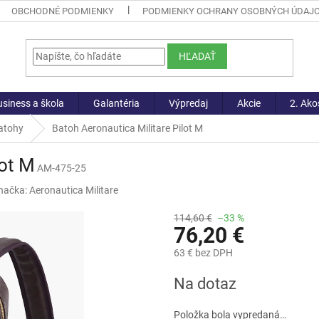
OBCHODNÉ PODMIENKY
PODMIENKY OCHRANY OSOBNÝCH ÚDAJ
HĽADAŤ
siness a škola
Galantéria
Výpredaj
Akcie
2. Ako
atohy
Batoh Aeronautica Militare Pilot M
lot M
AM-475-25
načka:
Aeronautica Militare
114,60 €
–33 %
76,20 €
63 € bez DPH
Jednotková
Na dotaz
cena:
Položka bola vypredaná…