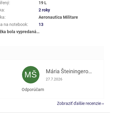
ířený
:
19 L
ka
:
2 roky
ka
:
Aeronautica Militare
a na notebook
:
13
žka bola vypredaná…
Mária Šteiningerová
MŠ
e 5 z 5 hviezdičiek.
Hodnotenie obchodu je 5 z 5 hviezdičiek.
27.7.2026
Odporúčam
Zobraziť ďalšie recenzie