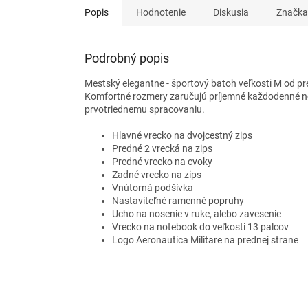
Popis
Hodnotenie
Diskusia
Značka
Podrobný popis
Mestský elegantne - športový batoh veľkosti M od pres
Komfortné rozmery zaručujú príjemné každodenné no
prvotriednemu spracovaniu.
Hlavné vrecko na dvojcestný zips
Predné 2 vrecká na zips
Predné vrecko na cvoky
Zadné vrecko na zips
Vnútorná podšívka
Nastaviteľné ramenné popruhy
Ucho na nosenie v ruke, alebo zavesenie
Vrecko na notebook do veľkosti 13 palcov
Logo Aeronautica Militare na prednej strane