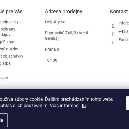
ie pre vás
Adresa prodejny
Kontakt
podmienky
Nejkufry.cz
info
 ochrany
+420 
Dopraváků 749/3 (Areál
údajov
Genius)
Face
piť u nás
ené otázky
Praha 8
ť objednávky
184 00
platba
e
tovaru
oužíva súbory cookie. Ďalším prechádzaním tohto webu
d zmluvy
súhlas s ich používaním. Viac informácií
tu
.
ie