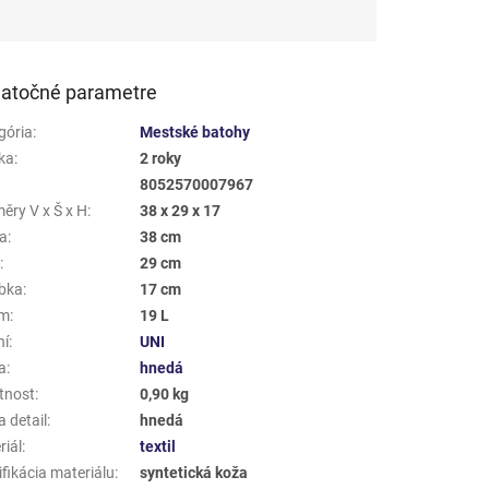
atočné parametre
gória
:
Mestské batohy
ka
:
2 roky
8052570007967
ěry V x Š x H
:
38 x 29 x 17
a
:
38 cm
a
:
29 cm
bka
:
17 cm
em
:
19 L
ní
:
UNI
a
:
hnedá
tnost
:
0,90 kg
 detail
:
hnedá
riál
:
textil
fikácia materiálu
:
syntetická koža