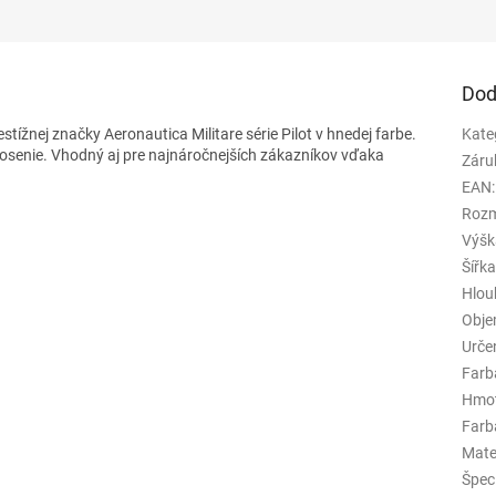
Dod
tížnej značky Aeronautica Militare série Pilot v hnedej farbe.
Kate
senie. Vhodný aj pre najnáročnejších zákazníkov vďaka
Záru
EAN
:
Rozm
Výšk
Šířk
Hlou
Obj
Urče
Farb
Hmo
Farba
Mate
Špeci