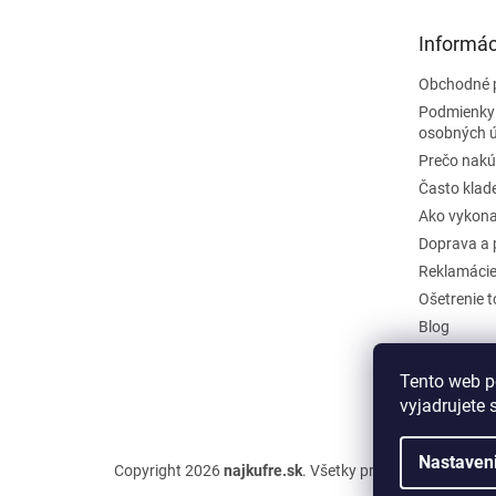
ä
t
Informác
i
e
Obchodné 
Podmienky
osobných 
Prečo nakú
Často klad
Ako vykona
Doprava a 
Reklamáci
Ošetrenie 
Blog
Kontakty
Tento web p
Odstúpiť o
vyjadrujete 
Nastaven
Copyright 2026
najkufre.sk
. Všetky práva vyhradené.