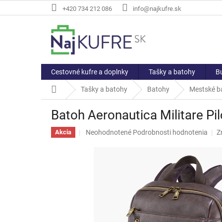
Prejsť
+420 734 212 086
info@najkufre.sk
na
obsah
Cestovné kufre a doplnky
Tašky a batohy
Bu
Domov
Tašky a batohy
Batohy
Mestské b
Batoh Aeronautica Militare Pi
Priemerné
Neohodnotené
Podrobnosti hodnotenia
Z
Akcia
hodnotenie
produktu
je
0,0
z
5
hviezdičiek.