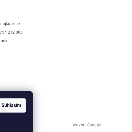
@
najkufre.sk
734 212 086
book
Súhlasím
Vytvoril Shoptet