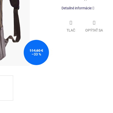
Detailné informácie
TLAČ
OPÝTAŤ SA
114,60 €
–33 %