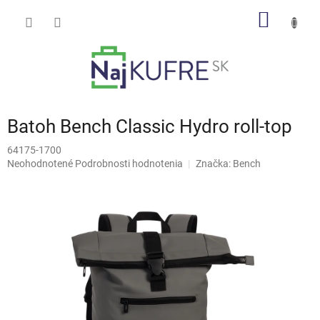
Prejsť
NÁKU
na
obsah
KOŠÍK
Batoh Bench Classic Hydro roll-top
64175-1700
Priemerné
Neohodnotené
Podrobnosti hodnotenia
Značka:
Bench
hodnotenie
produktu
je
0,0
z
5
hviezdičiek.