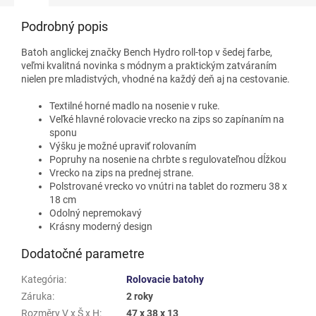
Podrobný popis
Batoh anglickej značky Bench Hydro roll-top v šedej farbe,
veľmi kvalitná novinka s módnym a praktickým zatváraním
nielen pre mladistvých, vhodné na každý deň aj na cestovanie.
Textilné horné madlo na nosenie v ruke.
Veľké hlavné rolovacie vrecko na zips so zapínaním na
sponu
Výšku je možné upraviť rolovaním
Popruhy na nosenie na chrbte s regulovateľnou dĺžkou
Vrecko na zips na prednej strane.
Polstrované vrecko vo vnútri na tablet do rozmeru 38 x
18 cm
Odolný nepremokavý
Krásny moderný design
Dodatočné parametre
Kategória
:
Rolovacie batohy
Záruka
:
2 roky
Rozměry V x Š x H
:
47 x 38 x 13