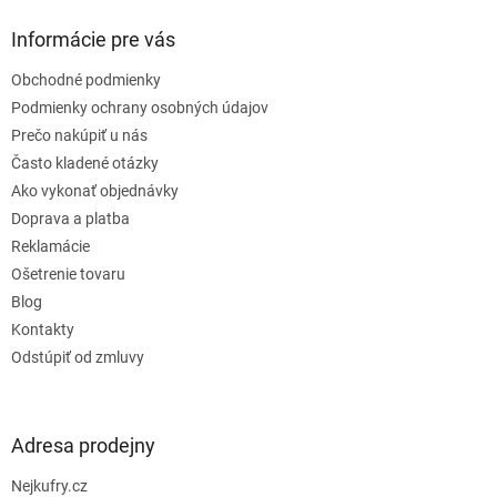
p
ä
Informácie pre vás
t
Obchodné podmienky
i
e
Podmienky ochrany osobných údajov
Prečo nakúpiť u nás
Často kladené otázky
Ako vykonať objednávky
Doprava a platba
Reklamácie
Ošetrenie tovaru
Blog
Kontakty
Odstúpiť od zmluvy
Adresa prodejny
Nejkufry.cz