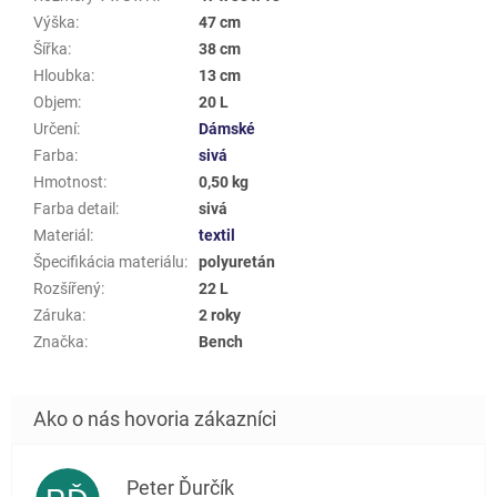
Výška
:
47 cm
Šířka
:
38 cm
Hloubka
:
13 cm
Objem
:
20 L
Určení
:
Dámské
Farba
:
sivá
Hmotnost
:
0,50 kg
Farba detail
:
sivá
Materiál
:
textil
Špecifikácia materiálu
:
polyuretán
Rozšířený
:
22 L
Záruka
:
2 roky
Značka
:
Bench
Peter Ďurčík