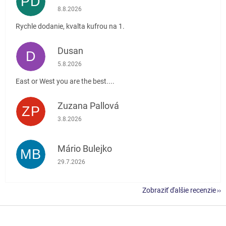
PĎ
Hodnotenie obchodu je 5 z 5 hviezdičiek.
8.8.2026
Rychle dodanie, kvalta kufrou na 1.
Dusan
D
Hodnotenie obchodu je 5 z 5 hviezdičiek.
5.8.2026
East or West you are the best....
Zuzana Pallová
ZP
Hodnotenie obchodu je 5 z 5 hviezdičiek.
3.8.2026
Mário Bulejko
MB
Hodnotenie obchodu je 5 z 5 hviezdičiek.
29.7.2026
Zobraziť ďalšie recenzie
Z
á