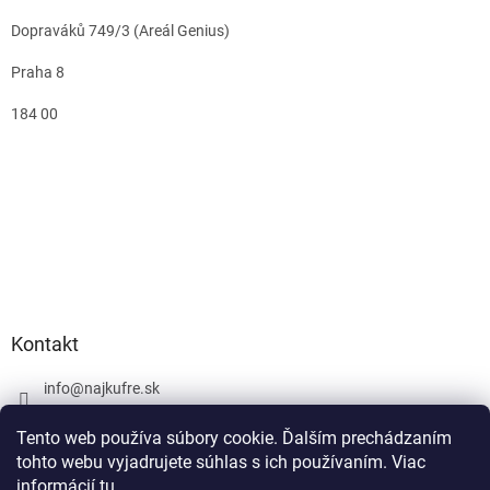
Dopraváků 749/3 (Areál Genius)
Praha 8
184 00
Kontakt
info
@
najkufre.sk
+420 734 212 086
Tento web používa súbory cookie. Ďalším prechádzaním
Facebook
tohto webu vyjadrujete súhlas s ich používaním. Viac
informácií
tu
.