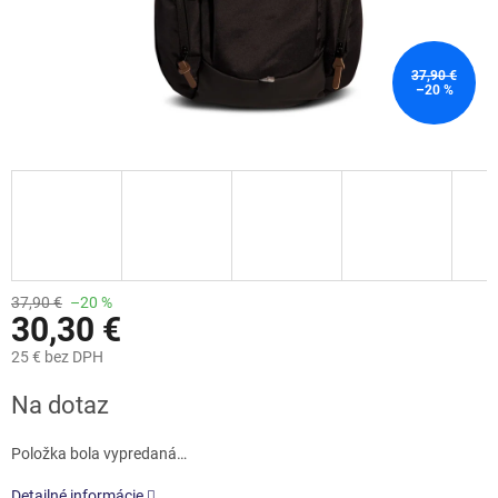
37,90 €
–20 %
37,90 €
–20 %
30,30 €
25 € bez DPH
Jednotková
Na dotaz
cena:
Položka bola vypredaná…
Detailné informácie