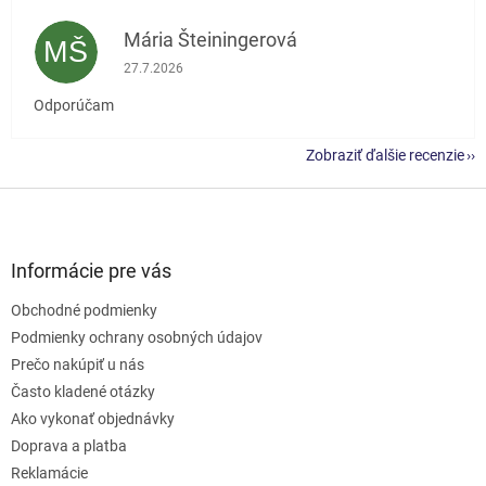
Mária Šteiningerová
MŠ
Hodnotenie obchodu je 5 z 5 hviezdičiek.
27.7.2026
Odporúčam
Zobraziť ďalšie recenzie
Z
á
p
ä
Informácie pre vás
t
Obchodné podmienky
i
e
Podmienky ochrany osobných údajov
Prečo nakúpiť u nás
Často kladené otázky
Ako vykonať objednávky
Doprava a platba
Reklamácie