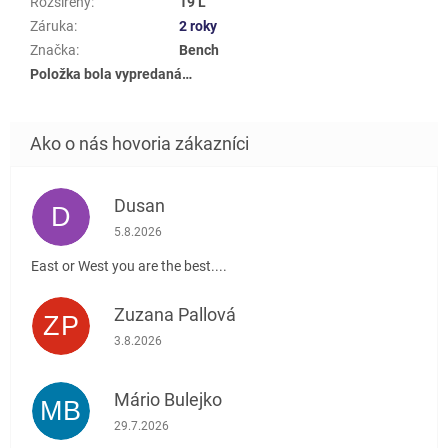
Rozšířený
:
19 L
Záruka
:
2 roky
Značka
:
Bench
Položka bola vypredaná…
Dusan
D
Hodnotenie obchodu je 5 z 5 hviezdičiek.
5.8.2026
East or West you are the best....
Zuzana Pallová
ZP
Hodnotenie obchodu je 5 z 5 hviezdičiek.
3.8.2026
Mário Bulejko
MB
Hodnotenie obchodu je 5 z 5 hviezdičiek.
29.7.2026