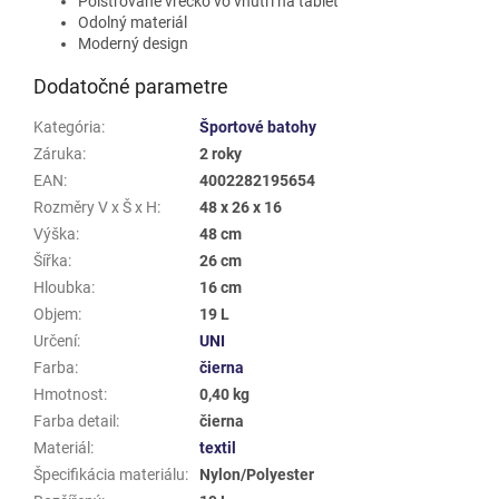
Polstrované vrecko vo vnútri na tablet
Odolný materiál
Moderný design
Dodatočné parametre
Kategória
:
Športové batohy
Záruka
:
2 roky
EAN
:
4002282195654
Rozměry V x Š x H
:
48 x 26 x 16
Výška
:
48 cm
Šířka
:
26 cm
Hloubka
:
16 cm
Objem
:
19 L
Určení
:
UNI
Farba
:
čierna
Hmotnost
:
0,40 kg
Farba detail
:
čierna
Materiál
:
textil
Špecifikácia materiálu
:
Nylon/Polyester