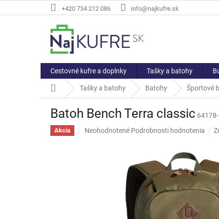
Prejsť
+420 734 212 086
info@najkufre.sk
na
obsah
Cestovné kufre a doplnky
Tašky a batohy
Bu
Domov
Tašky a batohy
Batohy
Športové 
Batoh Bench Terra classic
64178
Priemerné
Neohodnotené
Podrobnosti hodnotenia
Z
Akcia
hodnotenie
produktu
je
0,0
z
5
hviezdičiek.