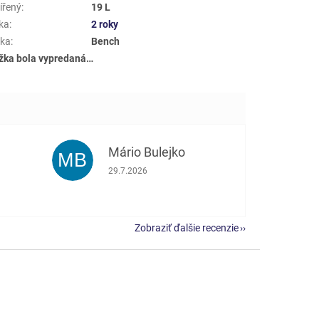
ířený
:
19 L
ka
:
2 roky
ka
:
Bench
žka bola vypredaná…
Mário Bulejko
MB
e 5 z 5 hviezdičiek.
Hodnotenie obchodu je 5 z 5 hviezdičiek.
29.7.2026
Zobraziť ďalšie recenzie