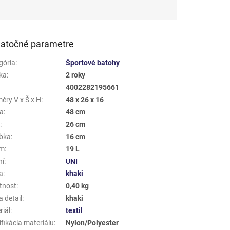
atočné parametre
gória
:
Športové batohy
ka
:
2 roky
4002282195661
ěry V x Š x H
:
48 x 26 x 16
a
:
48 cm
a
:
26 cm
bka
:
16 cm
em
:
19 L
ní
:
UNI
a
:
khaki
tnost
:
0,40 kg
 detail
:
khaki
riál
:
textil
fikácia materiálu
:
Nylon/Polyester