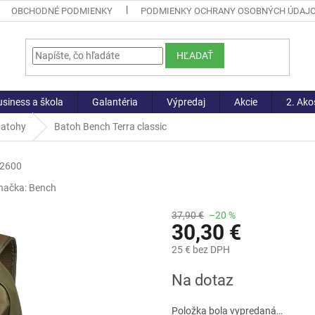
OBCHODNÉ PODMIENKY
PODMIENKY OCHRANY OSOBNÝCH ÚDAJ
HĽADAŤ
siness a škola
Galantéria
Výpredaj
Akcie
2. Ako
batohy
Batoh Bench Terra classic
-2600
načka:
Bench
37,90 €
–20 %
30,30 €
25 € bez DPH
Jednotková
Na dotaz
cena:
Položka bola vypredaná…