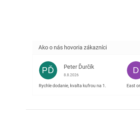
Peter Ďurčík
PĎ
D
Hodnotenie obchodu je 5 z 5 hviezdičiek
8.8.2026
Rychle dodanie, kvalta kufrou na 1.
East or
Z
á
p
ä
t