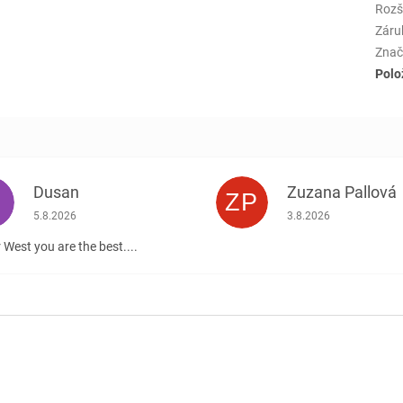
Rozš
Záru
Znač
Polo
Dusan
Zuzana Pallová
ZP
.
Hodnotenie obchodu je 5 z 5 hviezdičiek.
Hodnotenie obchodu j
5.8.2026
3.8.2026
 West you are the best....