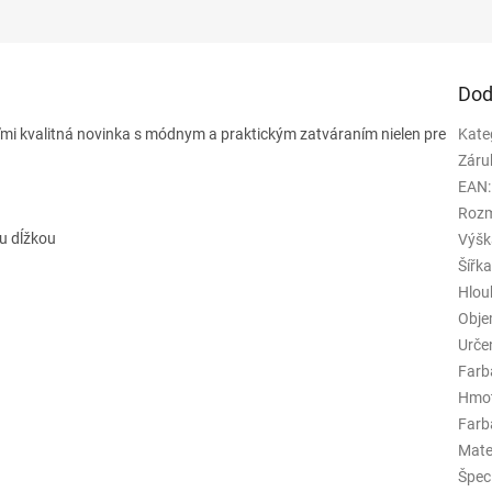
Dod
eľmi kvalitná novinka s módnym a praktickým zatváraním nielen pre
Kate
Záru
EAN
:
Rozm
u dĺžkou
Výšk
Šířk
Hlou
Obj
Urče
Farb
Hmo
Farba
Mate
Špeci