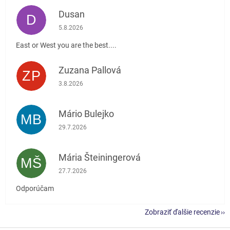
Dusan
D
Hodnotenie obchodu je 5 z 5 hviezdičiek.
5.8.2026
East or West you are the best....
Zuzana Pallová
ZP
Hodnotenie obchodu je 5 z 5 hviezdičiek.
3.8.2026
Mário Bulejko
MB
Hodnotenie obchodu je 5 z 5 hviezdičiek.
29.7.2026
Mária Šteiningerová
MŠ
Hodnotenie obchodu je 5 z 5 hviezdičiek.
27.7.2026
Odporúčam
Zobraziť ďalšie recenzie