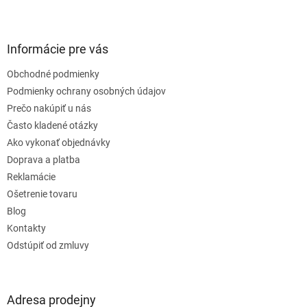
Z
á
p
ä
Informácie pre vás
t
Obchodné podmienky
i
e
Podmienky ochrany osobných údajov
Prečo nakúpiť u nás
Často kladené otázky
Ako vykonať objednávky
Doprava a platba
Reklamácie
Ošetrenie tovaru
Blog
Kontakty
Odstúpiť od zmluvy
Adresa prodejny