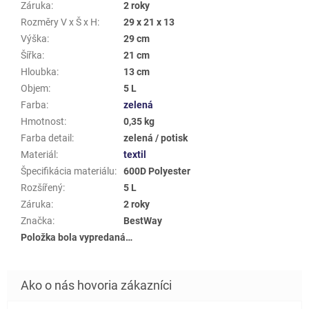
Záruka
:
2 roky
Rozměry V x Š x H
:
29 x 21 x 13
Výška
:
29 cm
Šířka
:
21 cm
Hloubka
:
13 cm
Objem
:
5 L
Farba
:
zelená
Hmotnost
:
0,35 kg
Farba detail
:
zelená / potisk
Materiál
:
textil
Špecifikácia materiálu
:
600D Polyester
Rozšířený
:
5 L
Záruka
:
2 roky
Značka
:
BestWay
Položka bola vypredaná…