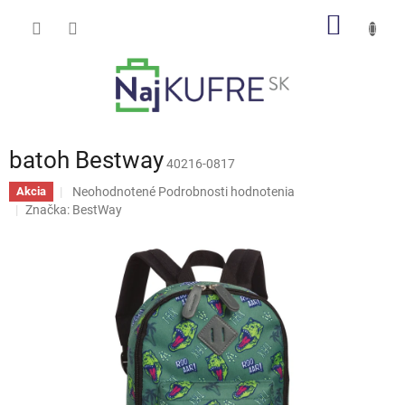
Prejsť
NÁKU
na
obsah
KOŠÍK
batoh Bestway
40216-0817
Priemerné
Neohodnotené
Podrobnosti hodnotenia
Akcia
hodnotenie
Značka:
BestWay
produktu
je
0,0
z
5
hviezdičiek.