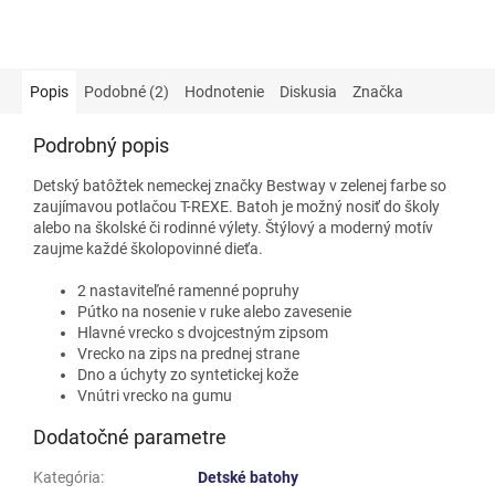
Popis
Podobné (2)
Hodnotenie
Diskusia
Značka
Podrobný popis
Detský batôžtek nemeckej značky Bestway v zelenej farbe so
zaujímavou potlačou T-REXE. Batoh je možný nosiť do školy
alebo na školské či rodinné výlety. Štýlový a moderný motív
zaujme každé školopovinné dieťa.
2 nastaviteľné ramenné popruhy
Pútko na nosenie v ruke alebo zavesenie
Hlavné vrecko s dvojcestným zipsom
Vrecko na zips na prednej strane
Dno a úchyty zo syntetickej kože
Vnútri vrecko na gumu
Dodatočné parametre
Kategória
:
Detské batohy