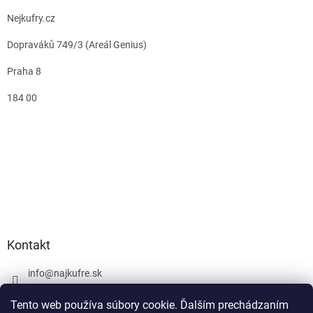
Nejkufry.cz
Dopraváků 749/3 (Areál Genius)
Praha 8
184 00
Kontakt
info
@
najkufre.sk
+420 734 212 086
Tento web používa súbory cookie. Ďalším prechádzaním