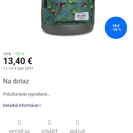
19 €
–29 %
19 €
–29 %
13,40 €
11,10 € bez DPH
Jednotková
Na dotaz
cena:
Položka bola vypredaná…
Detailné informácie
OPÝTAŤ SA
STRÁŽIŤ
ZDIEĽAŤ