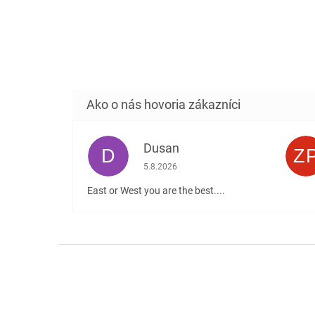
Dusan
D
Z
Hodnotenie obchodu je 5 z 5 hviezdičiek
5.8.2026
East or West you are the best....
Z
á
p
ä
t