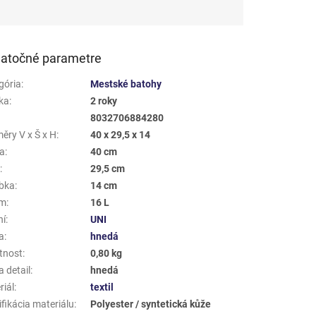
atočné parametre
gória
:
Mestské batohy
ka
:
2 roky
8032706884280
ěry V x Š x H
:
40 x 29,5 x 14
a
:
40 cm
a
:
29,5 cm
bka
:
14 cm
em
:
16 L
ní
:
UNI
a
:
hnedá
tnost
:
0,80 kg
 detail
:
hnedá
riál
:
textil
fikácia materiálu
:
Polyester / syntetická kůže