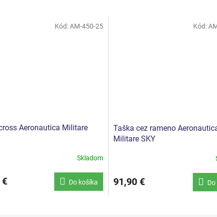
Kód:
AM-450-25
Kód:
AM
cross Aeronautica Militare
Taška cez rameno Aeronautic
Militare SKY
Skladom
 €
91,90 €
Do košíka
Do 