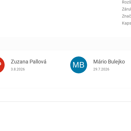
Rozš
Záru
Znač
Kaps
Zuzana Pallová
Mário Bulejko
P
MB
.
Hodnotenie obchodu je 5 z 5 hviezdičiek.
Hodnotenie obchodu j
3.8.2026
29.7.2026