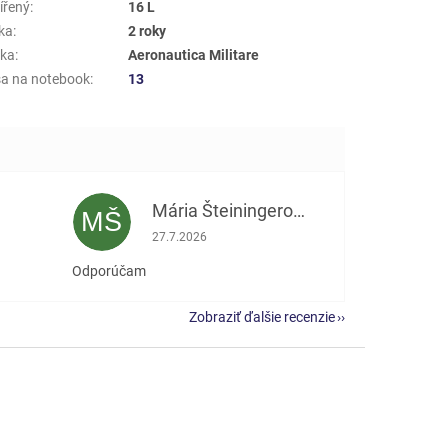
ířený
:
16 L
ka
:
2 roky
ka
:
Aeronautica Militare
a na notebook
:
13
Mária Šteiningerová
MŠ
e 5 z 5 hviezdičiek.
Hodnotenie obchodu je 5 z 5 hviezdičiek.
27.7.2026
Odporúčam
Zobraziť ďalšie recenzie