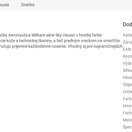
kusia
Značka
Dod
čky Aeronautica Militare série Sky classic v hnedej farbe
Kate
cie kože a technickej tkaniny, a tiež predným vreckom na smartfón
Záru
ručujú príjemné každodenné nosenie. Vhodný aj pre najnáročnejších
EAN
:
Rozm
Výšk
Šířk
Hlou
Obj
Urče
Farb
Hmo
Farba
Mate
Špeci