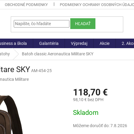
OBCHODNÉ PODMIENKY
PODMIENKY OCHRANY OSOBNÝCH ÚDAJ
HĽADAŤ
siness a škola
Galantéria
Výpredaj
Akcie
2. Ako
atohy
Batoh classic Aeronautica Militare SKY
itare SKY
AM-454-25
nautica Militare
118,70 €
98,10 € bez DPH
Jednotková
Skladom
cena:
Môžeme doručiť do:
7.8.2026