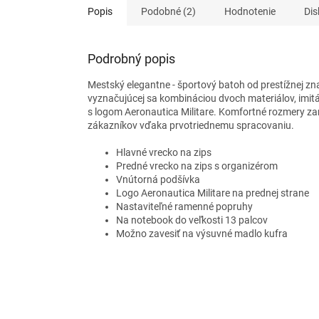
Popis
Podobné (2)
Hodnotenie
Dis
Podrobný popis
Mestský elegantne - športový batoh od prestížnej zna
vyznačujúcej sa kombináciou dvoch materiálov, imitá
s logom Aeronautica Militare. Komfortné rozmery za
zákazníkov vďaka prvotriednemu spracovaniu.
Hlavné vrecko na zips
Predné vrecko na zips s organizérom
Vnútorná podšívka
Logo Aeronautica Militare na prednej strane
Nastaviteľné ramenné popruhy
Na notebook do veľkosti 13 palcov
Možno zavesiť na výsuvné madlo kufra