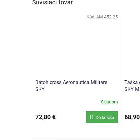
Súvisiaci tovar
Kód:
AM-452-25
Batoh cross Aeronautica Militare
Taška 
SKY
SKY M
Skladom
72,80 €
68,90
Do košíka