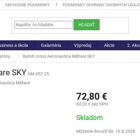
OBCHODNÉ PODMIENKY
PODMIENKY OCHRANY OSOBNÝCH ÚDAJ
HĽADAŤ
siness a škola
Galantéria
Výpredaj
Akcie
2. Ako
atohy
Batoh cross Aeronautica Militare SKY
tare SKY
AM-452-25
nautica Militare
72,80 €
60,20 € bez DPH
Jednotková
Skladom
cena:
Môžeme doručiť do:
10.8.2026