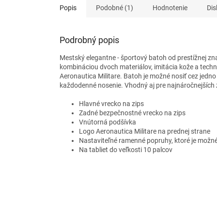
Popis
Podobné (1)
Hodnotenie
Dis
Podrobný popis
Mestský elegantne - športový batoh od prestížnej zna
kombináciou dvoch materiálov, imitácia kože a techn
Aeronautica Militare. Batoh je možné nosiť cez jedn
každodenné nosenie. Vhodný aj pre najnáročnejších
Hlavné vrecko na zips
Zadné bezpečnostné vrecko na zips
Vnútorná podšívka
Logo Aeronautica Militare na prednej strane
Nastaviteľné ramenné popruhy, ktoré je možn
Na tabliet do veľkosti 10 palcov