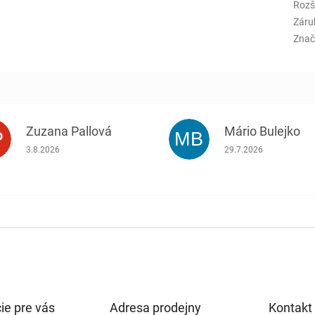
Rozš
Záru
Znač
Zuzana Pallová
Mário Bulejko
P
MB
.
Hodnotenie obchodu je 5 z 5 hviezdičiek.
Hodnotenie obchodu j
3.8.2026
29.7.2026
ie pre vás
Adresa prodejny
Kontakt