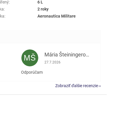
ířený
:
6 L
ka
:
2 roky
ka
:
Aeronautica Militare
Mária Šteiningerová
MŠ
e 5 z 5 hviezdičiek.
Hodnotenie obchodu je 5 z 5 hviezdičiek.
27.7.2026
Odporúčam
Zobraziť ďalšie recenzie