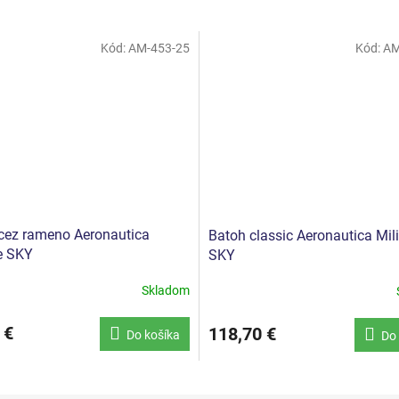
Kód:
AM-453-25
Kód:
AM
cez rameno Aeronautica
Batoh classic Aeronautica Mili
re SKY
SKY
Skladom
 €
118,70 €
Do košíka
Do 