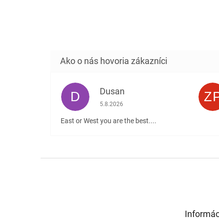
Dusan
D
Z
Hodnotenie obchodu je 5 z 5 hviezdičiek
5.8.2026
East or West you are the best....
Z
á
p
ä
t
Informác
i