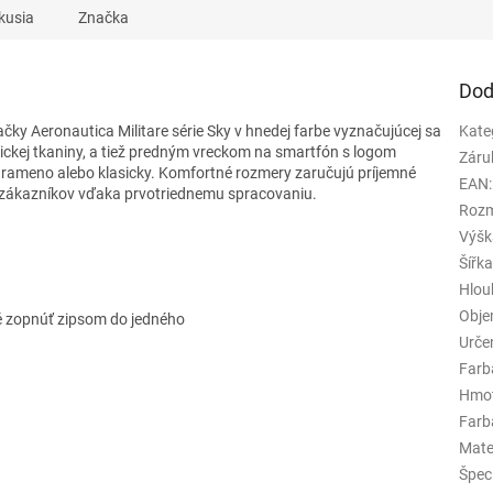
kusia
Značka
Dod
čky Aeronautica Militare série Sky v hnedej farbe vyznačujúcej sa
Kate
ickej tkaniny, a tiež predným vreckom na smartfón s logom
Záru
o rameno alebo klasicky. Komfortné rozmery zaručujú príjemné
EAN
:
 zákazníkov vďaka prvotriednemu spracovaniu.
Rozm
Výšk
Šířk
Hlou
Obj
é zopnúť zipsom do jedného
Urče
Farb
Hmo
Farba
Mate
Špeci