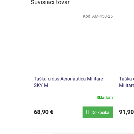
Súvisiaci tovar
Kód:
AM-450-25
Taška cross Aeronautica Militare
Taška 
SKY M
Milita
Skladom
68,90 €
91,90
Do košíka