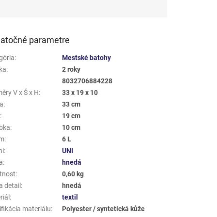
atočné parametre
gória
:
Mestské batohy
ka
:
2 roky
8032706884228
ěry V x Š x H
:
33 x 19 x 10
a
:
33 cm
a
:
19 cm
bka
:
10 cm
em
:
6 L
ní
:
UNI
a
:
hnedá
tnost
:
0,60 kg
 detail
:
hnedá
riál
:
textil
fikácia materiálu
:
Polyester / syntetická kůže