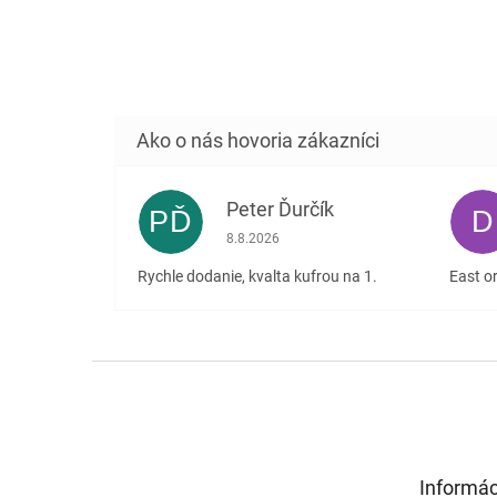
Peter Ďurčík
PĎ
D
Hodnotenie obchodu je 5 z 5 hviezdičiek
8.8.2026
Rychle dodanie, kvalta kufrou na 1.
East or
Z
á
p
ä
t
Informác
i