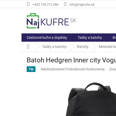
Prejsť
+420 734 212 086
info@najkufre.sk
na
obsah
Cestovné kufre a doplnky
Tašky a batohy
Bu
Domov
Tašky a batohy
Batohy
Mestské b
Batoh Hedgren Inner city Vog
Priemerné
Neohodnotené
Podrobnosti hodnotenia
Zna
Tip
hodnotenie
produktu
je
0,0
z
5
hviezdičiek.