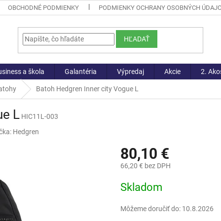
OBCHODNÉ PODMIENKY
PODMIENKY OCHRANY OSOBNÝCH ÚDAJ
HĽADAŤ
siness a škola
Galantéria
Výpredaj
Akcie
2. Ako
atohy
Batoh Hedgren Inner city Vogue L
ue L
HIC11L-003
čka:
Hedgren
80,10 €
66,20 € bez DPH
Jednotková
Skladom
cena:
Môžeme doručiť do:
10.8.2026