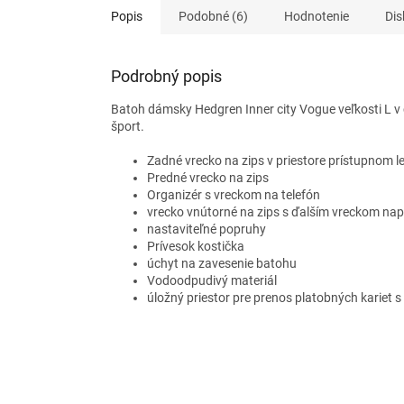
Popis
Podobné (6)
Hodnotenie
Dis
Podrobný popis
Batoh dámsky Hedgren Inner city Vogue veľkosti L v 
šport.
Zadné vrecko na zips v priestore prístupnom le
Predné vrecko na zips
Organizér s vreckom na telefón
vrecko vnútorné na zips s ďalším vreckom napr
nastaviteľné popruhy
Prívesok kostička
úchyt na zavesenie batohu
Vodoodpudivý materiál
úložný priestor pre prenos platobných kariet 