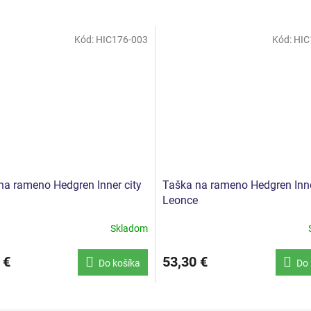
Kód:
HIC176-003
Kód:
HIC
na rameno Hedgren Inner city
Taška na rameno Hedgren Inne
Leonce
Skladom
 €
53,30 €
Do košíka
Do 