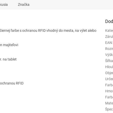
kusia
Značka
Dod
čiernej farbe s ochranou RFID vhodný do mesta, na výlet alebo
Kate
Záru
EAN
:
n majiteľovi
Rozm
Výšk
. na tablet
Šířk
Hlou
Obj
Urče
s ochranou RFID
Farb
Hmo
Farba
Mate
Špeci