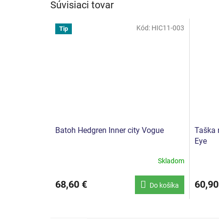
Súvisiaci tovar
Kód:
HIC11-003
Tip
Batoh Hedgren Inner city Vogue
Taška 
Eye
Skladom
68,60 €
60,90
Do košíka