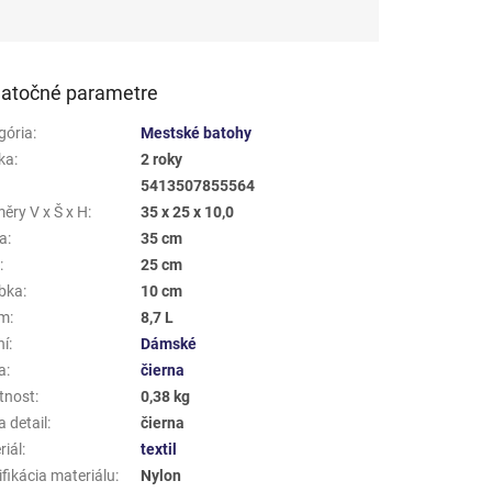
atočné parametre
gória
:
Mestské batohy
ka
:
2 roky
5413507855564
ěry V x Š x H
:
35 x 25 x 10,0
a
:
35 cm
a
:
25 cm
bka
:
10 cm
em
:
8,7 L
ní
:
Dámské
a
:
čierna
tnost
:
0,38 kg
 detail
:
čierna
riál
:
textil
fikácia materiálu
:
Nylon