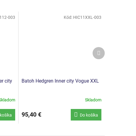
112-003
Kód:
HIC11XXL-003
Ďalší
produkt
r city
Batoh Hedgren Inner city Vogue XXL
Skladom
Skladom
95,40 €
košíka
Do košíka