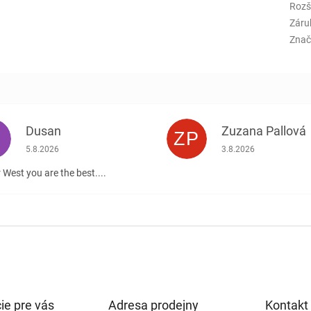
Rozš
Záru
Znač
Dusan
Zuzana Pallová
ZP
.
Hodnotenie obchodu je 5 z 5 hviezdičiek.
Hodnotenie obchodu j
5.8.2026
3.8.2026
 West you are the best....
ie pre vás
Adresa prodejny
Kontakt