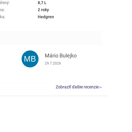
ířený
:
8,7 L
ka
:
2 roky
ka
:
Hedgren
Mário Bulejko
MB
e 5 z 5 hviezdičiek.
Hodnotenie obchodu je 5 z 5 hviezdičiek.
29.7.2026
Zobraziť ďalšie recenzie