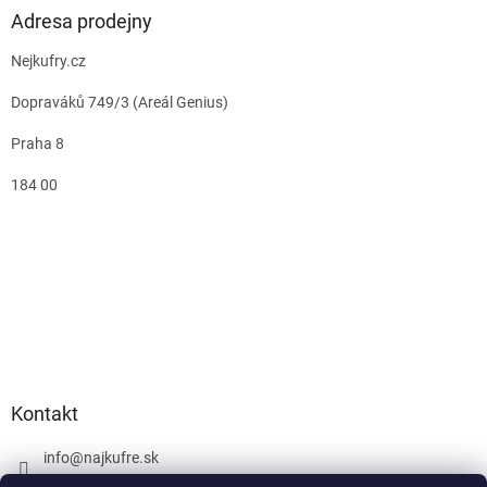
Adresa prodejny
Nejkufry.cz
Dopraváků 749/3 (Areál Genius)
Praha 8
184 00
Kontakt
info
@
najkufre.sk