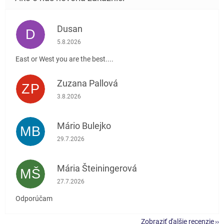
Dusan
D
Hodnotenie obchodu je 5 z 5 hviezdičiek.
5.8.2026
East or West you are the best....
Zuzana Pallová
ZP
Hodnotenie obchodu je 5 z 5 hviezdičiek.
3.8.2026
Mário Bulejko
MB
Hodnotenie obchodu je 5 z 5 hviezdičiek.
29.7.2026
Mária Šteiningerová
MŠ
Hodnotenie obchodu je 5 z 5 hviezdičiek.
27.7.2026
Odporúčam
Zobraziť ďalšie recenzie