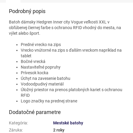
Podrobný popis
Batoh dámsky Hedgren Inner city Vogue veľkosti XXL
v
obľúbenej čiernej farbe
s ochranou RFID vhodný do mesta, na
výlet alebo šport.
Predné vrecko na zips
Vrecko vnútorné na zips s ďalším vreckom napríklad na
tablet
Bočné vrecká
Nastaviteľné popruhy
Prívesok kocka
Úchyt na zavesenie batohu
Vodoodpudivý materiál
Úložný priestor na prenos platobných kariet s ochranou
RFID
Logo značky na prednej strane
Dodatočné parametre
Kategória
:
Mestské batohy
Záruka
:
2 roky