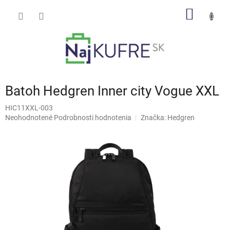
Prejsť
NÁKU
na
obsah
KOŠÍK
Batoh Hedgren Inner city Vogue XXL
HIC11XXL-003
Priemerné
Neohodnotené
Podrobnosti hodnotenia
Značka:
Hedgren
hodnotenie
produktu
je
0,0
z
5
hviezdičiek.