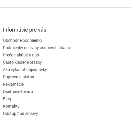
Z
á
p
ä
Informácie pre vás
t
Obchodné podmienky
i
e
Podmienky ochrany osobných údajov
Prečo nakúpiť u nás
Často kladené otázky
Ako vykonať objednávky
Doprava a platba
Reklamácie
Ošetrenie tovaru
Blog
Kontakty
Odstúpiť od zmluvy