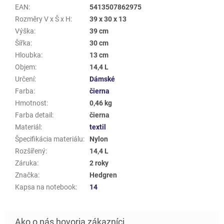
EAN
:
5413507862975
Rozměry V x Š x H
:
39 x 30 x 13
Výška
:
39 cm
Šířka
:
30 cm
Hloubka
:
13 cm
Objem
:
14,4 L
Určení
:
Dámské
Farba
:
čierna
Hmotnost
:
0,46 kg
Farba detail
:
čierna
Materiál
:
textil
Špecifikácia materiálu
:
Nylon
Rozšířený
:
14,4 L
Záruka
:
2 roky
Značka
:
Hedgren
Kapsa na notebook
:
14