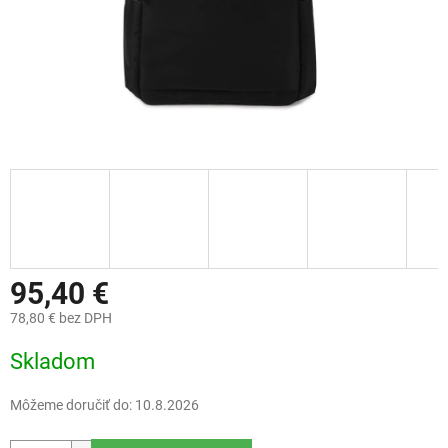
95,40 €
78,80 € bez DPH
Jednotková
Skladom
cena:
Môžeme doručiť do:
10.8.2026