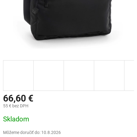
66,60 €
55 € bez DPH
Jednotková
Skladom
cena:
Môžeme doručiť do:
10.8.2026