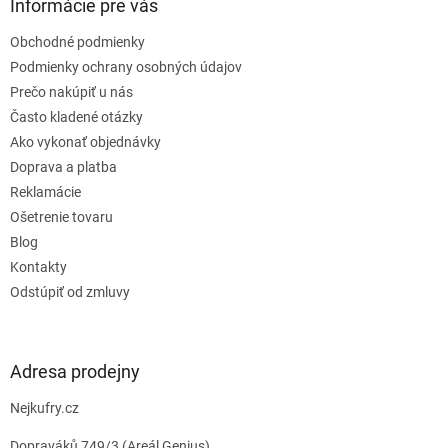
ä
Informácie pre vás
t
Obchodné podmienky
i
e
Podmienky ochrany osobných údajov
Prečo nakúpiť u nás
Často kladené otázky
Ako vykonať objednávky
Doprava a platba
Reklamácie
Ošetrenie tovaru
Blog
Kontakty
Odstúpiť od zmluvy
Adresa prodejny
Nejkufry.cz
Dopraváků 749/3 (Areál Genius)