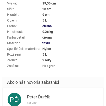
Výška
:
19,50 cm
Šířka
:
28 cm
Hloubka
:
9 cm
Objem
:
5 L
Farba
:
čierna
Hmotnost
:
0,26 kg
Farba detail
:
čierna
Materiál
:
textil
Špecifikácia materiálu
:
Nylon
Rozšířený
:
5 L
Záruka
:
2 roky
Značka
:
Hedgren
Peter Ďurčík
PĎ
Hodnotenie obchodu je 5 z 5 hviezdičiek.
8.8.2026