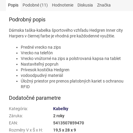
Popis
Podobné (11)
Hodnotenie
Diskusia
Značka
Podrobný popis
Dámska taška-kabelka športového vzhľadu Hedgren Inner city
Harpers v čiernej farbe je vhodná pre každodenné využitie.
Predné vrecko na zips
Vrecko na telefón
Vrecko vnútorné na zips a polstrovaná kapsa na tablet
Nastaviteľný popruh
Prívesok kostička Hedgren
vodoodpudivý materiál
Úložný priestor pre prenos platobných kariet s ochranou
RFID
Dodatočné parametre
Kategória
:
Kabelky
Záruka
:
2 roky
EAN
:
5413507859470
Rozměry V x Š x H
:
19,5 x 28 x 9