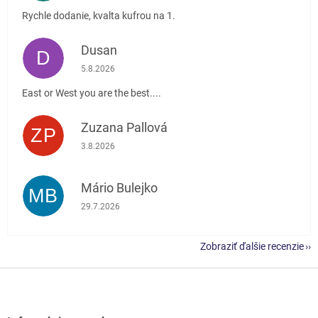
Rychle dodanie, kvalta kufrou na 1.
Dusan
D
Hodnotenie obchodu je 5 z 5 hviezdičiek.
5.8.2026
East or West you are the best....
Zuzana Pallová
ZP
Hodnotenie obchodu je 5 z 5 hviezdičiek.
3.8.2026
Mário Bulejko
MB
Hodnotenie obchodu je 5 z 5 hviezdičiek.
29.7.2026
Zobraziť ďalšie recenzie
Z
á
p