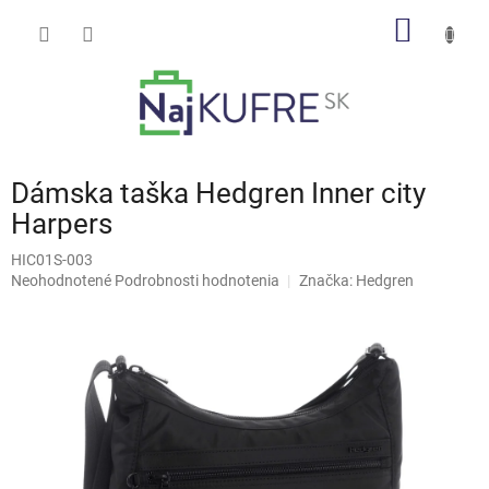
Prejsť
NÁKU
na
obsah
KOŠÍK
Dámska taška Hedgren Inner city
Harpers
HIC01S-003
Priemerné
Neohodnotené
Podrobnosti hodnotenia
Značka:
Hedgren
hodnotenie
produktu
je
0,0
z
5
hviezdičiek.