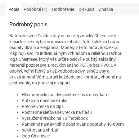
Popis
Podobné (1)
Hodnotenie
Diskusia
Značka
Podrobný popis
Batoh zo série Track-n day nemeckej značky Chiemsee v
klasickej čiernej farbe unisex vzhľadu. Túto kolekciu tvoria
osobitý dizajn a elegancia.
Modely v tejto pútavej kolekcii
inšpirujú svojím individuálnym vzhľadom a reliéfnou razbou
loga Chiemsee, ktorý vás určite osloví. Použitý základný
materiál pozostáva z recyklovaného PET, je bez PVC, UV
odolný, veľmi ľahký a tiež vodoodpudivý, silné zipsy a
priestrannosť Vám zaručí každodenné komfort, vhodné na
cestovanie, do práce aj na šport.
Hlavné vrecko na dvojcestný zips s úchytkami
Pútko na nosenie v ruke
Predné vrecká na zips
Postranné sieťované vrecká na fľašu
Vystužené vrecko na 13 "notebook
Ramenné nastaviteľné polstrované popruhy 40-80cm
polstrovaná chrbát
logo Chiemsee