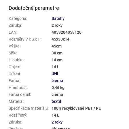
Dodatočné parametre
Kategória
:
Batohy
Záruka
:
2 roky
EAN
:
4053204058120
Rozměry V x Š x H
:
45x30x14
Výška
:
45cm
Šířka
:
30 cm
Hloubka
:
14 cm
Objem
:
14 L
Určení
:
UNI
Farba
:
čierna
Hmotnost
:
0,46 kg
Farba detail
:
čierna
Materiál
:
textil
Špecifikácia materiálu
:
100% recyklované PET / PE
Rozšířený
:
14 L
Záruka
:
2 roky
Značka
:
Chiemsee