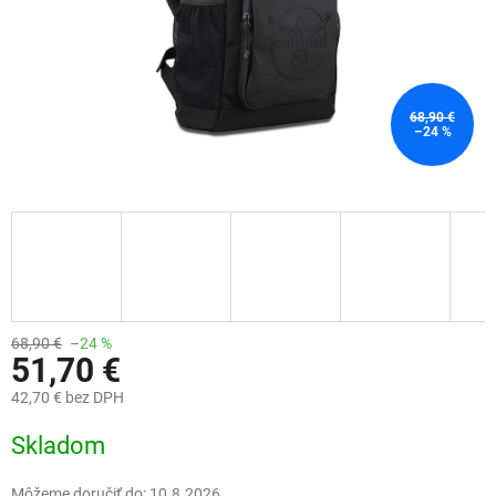
68,90 €
–24 %
68,90 €
–24 %
51,70 €
42,70 € bez DPH
Jednotková
Skladom
cena:
Môžeme doručiť do:
10.8.2026