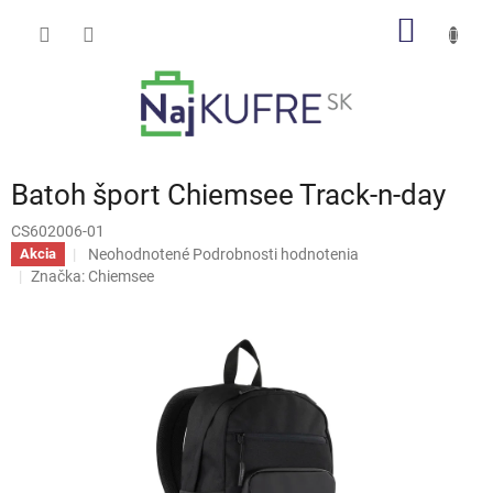
Prejsť
NÁKU
na
obsah
KOŠÍK
Batoh šport Chiemsee Track-n-day
CS602006-01
Priemerné
Neohodnotené
Podrobnosti hodnotenia
Akcia
hodnotenie
Značka:
Chiemsee
produktu
je
0,0
z
5
hviezdičiek.