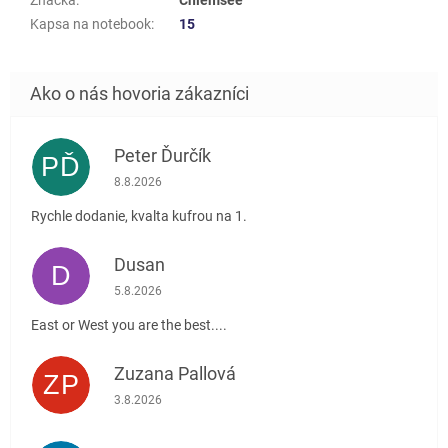
Kapsa na notebook
:
15
Peter Ďurčík
PĎ
Hodnotenie obchodu je 5 z 5 hviezdičiek.
8.8.2026
Rychle dodanie, kvalta kufrou na 1.
Dusan
D
Hodnotenie obchodu je 5 z 5 hviezdičiek.
5.8.2026
East or West you are the best....
Zuzana Pallová
ZP
Hodnotenie obchodu je 5 z 5 hviezdičiek.
3.8.2026