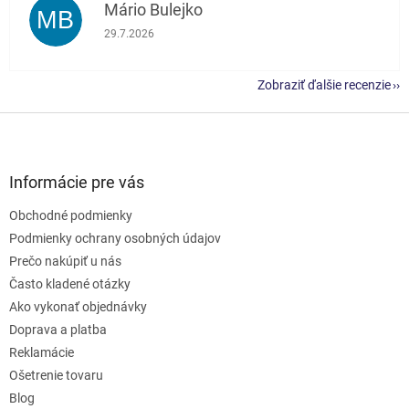
Mário Bulejko
MB
Hodnotenie obchodu je 5 z 5 hviezdičiek.
29.7.2026
Zobraziť ďalšie recenzie
Z
á
p
ä
Informácie pre vás
t
Obchodné podmienky
i
e
Podmienky ochrany osobných údajov
Prečo nakúpiť u nás
Často kladené otázky
Ako vykonať objednávky
Doprava a platba
Reklamácie
Ošetrenie tovaru
Blog