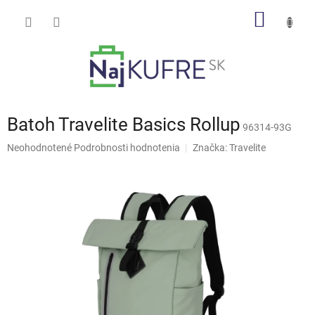
Prejsť
NÁKU
na
obsah
KOŠÍK
Batoh Travelite Basics Rollup
96314-93G
Priemerné
Neohodnotené
Podrobnosti hodnotenia
Značka:
Travelite
hodnotenie
produktu
je
0,0
z
5
hviezdičiek.