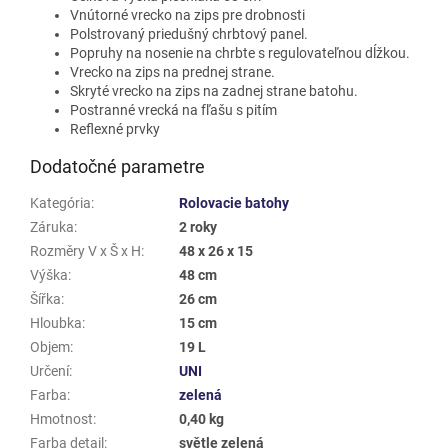
Vnútorné vrecko na zips pre drobnosti
Polstrovaný priedušný chrbtový panel.
Popruhy na nosenie na chrbte s regulovateľnou dĺžkou.
Vrecko na zips na prednej strane.
Skryté vrecko na zips na zadnej strane batohu.
Postranné vrecká na fľašu s pitím
Reflexné prvky
Dodatočné parametre
Kategória
:
Rolovacie batohy
Záruka
:
2 roky
Rozměry V x Š x H
:
48 x 26 x 15
Výška
:
48 cm
Šířka
:
26 cm
Hloubka
:
15 cm
Objem
:
19 L
Určení
:
UNI
Farba
:
zelená
Hmotnost
:
0,40 kg
Farba detail
:
světle zelená