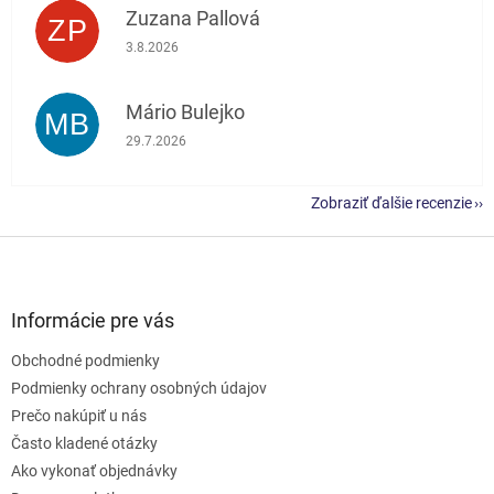
Zuzana Pallová
ZP
Hodnotenie obchodu je 5 z 5 hviezdičiek.
3.8.2026
Mário Bulejko
MB
Hodnotenie obchodu je 5 z 5 hviezdičiek.
29.7.2026
Zobraziť ďalšie recenzie
Z
á
p
ä
Informácie pre vás
t
Obchodné podmienky
i
e
Podmienky ochrany osobných údajov
Prečo nakúpiť u nás
Často kladené otázky
Ako vykonať objednávky