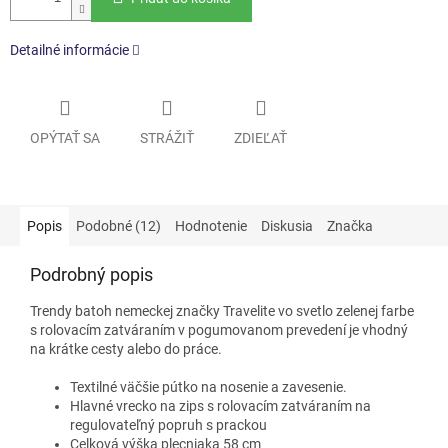
Detailné informácie
OPÝTAŤ SA
STRÁŽIŤ
ZDIEĽAŤ
Popis
Podobné (12)
Hodnotenie
Diskusia
Značka
Podrobný popis
Trendy batoh nemeckej značky Travelite
vo svetlo zelenej farbe
s rolovacím zatváraním v pogumovanom prevedení je vhodný
na krátke cesty alebo do práce.
Textilné väčšie pútko na nosenie a zavesenie.
Hlavné vrecko na zips s rolovacím zatváraním na
regulovateľný popruh s prackou
Celková výška plecniaka 58 cm