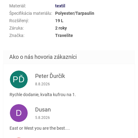
Materiál
:
textil
Špecifikácia materiálu
:
Polyester/Tarpaulin
Rozšířený
:
19 L
Záruka
:
2 roky
Značka
:
Travelite
Peter Ďurčík
PĎ
Hodnotenie obchodu je 5 z 5 hviezdičiek.
8.8.2026
Rychle dodanie, kvalta kufrou na 1.
Dusan
D
Hodnotenie obchodu je 5 z 5 hviezdičiek.
5.8.2026
East or West you are the best....