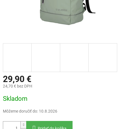
29,90 €
24,70 € bez DPH
Jednotková
Skladom
cena:
Môžeme doručiť do:
10.8.2026
Pridať do košíka