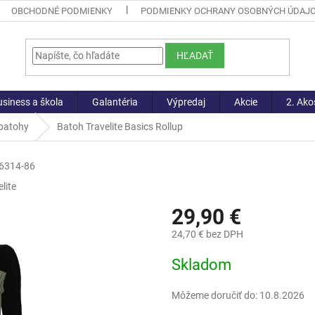
OBCHODNÉ PODMIENKY
PODMIENKY OCHRANY OSOBNÝCH ÚDAJ
HĽADAŤ
siness a škola
Galantéria
Výpredaj
Akcie
2. Ako
 batohy
Batoh Travelite Basics Rollup
6314-86
lite
29,90 €
24,70 € bez DPH
Jednotková
Skladom
cena:
Môžeme doručiť do:
10.8.2026