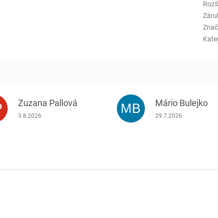
Rozš
Záru
Znač
Kate
Zuzana Pallová
Mário Bulejko
P
MB
.
Hodnotenie obchodu je 5 z 5 hviezdičiek.
Hodnotenie obchodu j
3.8.2026
29.7.2026