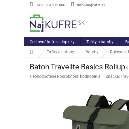
Prejsť
+420 734 212 086
info@najkufre.sk
na
obsah
Cestovné kufre a doplnky
Tašky a batohy
Bu
Domov
Tašky a batohy
Batohy
Rolovacie
Batoh Travelite Basics Rollup
9
Priemerné
Neohodnotené
Podrobnosti hodnotenia
Značka:
Trave
hodnotenie
produktu
je
0,0
z
5
hviezdičiek.