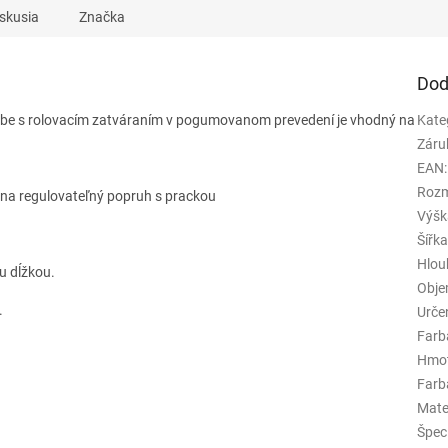
skusia
Značka
Dod
rbe
s rolovacím zatváraním v pogumovanom prevedení je vhodný na
Kate
Záru
EAN
:
Rozm
 na regulovateľný popruh s prackou
Výšk
Šířk
Hlou
u dĺžkou.
Obj
.
Urče
Farb
Hmo
Farba
Mate
Špeci