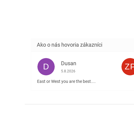
Dusan
D
Z
Hodnotenie obchodu je 5 z 5 hviezdičiek
5.8.2026
East or West you are the best....
Z
á
p
ä
t