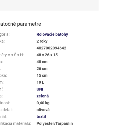
atočné parametre
gória
:
Rolovacie batohy
ka
:
2 roky
4027002094642
ěry V x Š x H
:
48 x 26 x 15
a
:
48 cm
a
:
26 cm
bka
:
15 cm
em
:
19 L
ní
:
UNI
a
:
zelená
tnost
:
0,40 kg
 detail
:
olivová
riál
:
textil
fikácia materiálu
:
Polyester/Tarpaulin