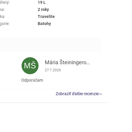
ířený
:
19 L
ka
:
2 roky
ka
:
Travelite
gorie
:
Batohy
Mária Šteiningerová
MŠ
e 5 z 5 hviezdičiek.
Hodnotenie obchodu je 5 z 5 hviezdičiek.
27.7.2026
Odporúčam
Zobraziť ďalšie recenzie