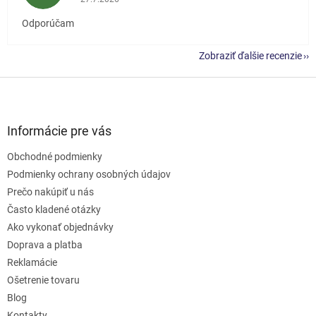
Odporúčam
Zobraziť ďalšie recenzie
Z
á
p
ä
Informácie pre vás
t
Obchodné podmienky
i
e
Podmienky ochrany osobných údajov
Prečo nakúpiť u nás
Často kladené otázky
Ako vykonať objednávky
Doprava a platba
Reklamácie
Ošetrenie tovaru
Blog
Kontakty