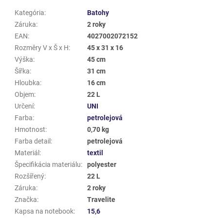
Kategória
:
Batohy
Záruka
:
2 roky
EAN
:
4027002072152
Rozměry V x Š x H
:
45 x 31 x 16
Výška
:
45 cm
Šířka
:
31 cm
Hloubka
:
16 cm
Objem
:
22 L
Určení
:
UNI
Farba
:
petrolejová
Hmotnost
:
0,70 kg
Farba detail
:
petrolejová
Materiál
:
textil
Špecifikácia materiálu
:
polyester
Rozšířený
:
22 L
Záruka
:
2 roky
Značka
:
Travelite
Kapsa na notebook
:
15,6