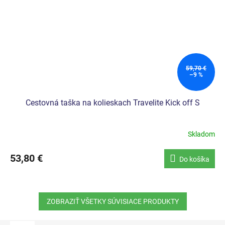
59,70 €
–9 %
Cestovná taška na kolieskach Travelite Kick off S
Skladom
Priemerné
hodnotenie
produktu
53,80 €
Do košíka
je
5,0
z
5
ZOBRAZIŤ VŠETKY SÚVISIACE PRODUKTY
hviezdičiek.