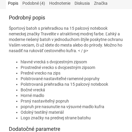
Popis
Podobné (4)
Hodnotenie
Diskusia
Značka
Podrobný popis
Športový batoh s priehradkou na 15 palcový notebook
nemeckej značky Travelite v atraktívnej modrej farbe. Ľahký a
moderne riešený batoh v jednoduchom štýle poskytne ochranu
Vašim veciam, či už idete do mesta alebo do prírody. Možno ho
nasadiť na rukoväť cestovného kufra. < / p>
hlavné vrecká s dvojcestným zipsom
Prostredné vrecko s dvojcestným zipsom
Predné vrecko na zips
Polstrované nastaviteľné ramenné popruhy
Polstrovaná priehradka na 15 palcový notebook
Bočné vrecká
Horné madlo
Prsný nastaviteľný popruh
popruh pre nasunutie na výsuvné madlo kufra
Odolný textilný materiál
Logo značky na prednej strane batohu
Dodatočné parametre