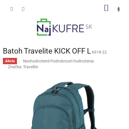
Prejsť
NÁKU
na
obsah
KOŠÍK
Batoh Travelite KICK OFF L
6918-22
Priemerné
Neohodnotené
Podrobnosti hodnotenia
Akcia
hodnotenie
Značka:
Travelite
produktu
je
0,0
z
5
hviezdičiek.