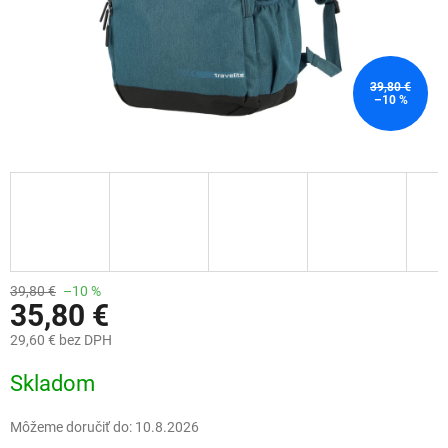
39,80 €
–10 %
39,80 €
–10 %
35,80 €
29,60 € bez DPH
Jednotková
Skladom
cena:
Môžeme doručiť do:
10.8.2026