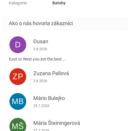
Kategorie
:
Batohy
Dusan
D
Hodnotenie obchodu je 5 z 5 hviezdičiek.
5.8.2026
East or West you are the best....
Zuzana Pallová
ZP
Hodnotenie obchodu je 5 z 5 hviezdičiek.
3.8.2026
Mário Bulejko
MB
Hodnotenie obchodu je 5 z 5 hviezdičiek.
29.7.2026
Mária Šteiningerová
MŠ
Hodnotenie obchodu je 5 z 5 hviezdičiek.
27.7.2026