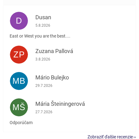
Dusan
D
Hodnotenie obchodu je 5 z 5 hviezdičiek.
5.8.2026
East or West you are the best....
Zuzana Pallová
ZP
Hodnotenie obchodu je 5 z 5 hviezdičiek.
3.8.2026
Mário Bulejko
MB
Hodnotenie obchodu je 5 z 5 hviezdičiek.
29.7.2026
Mária Šteiningerová
MŠ
Hodnotenie obchodu je 5 z 5 hviezdičiek.
27.7.2026
Odporúčam
Zobraziť ďalšie recenzie