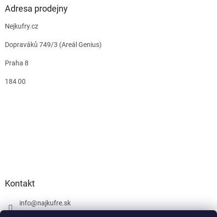
Adresa prodejny
Nejkufry.cz
Dopraváků 749/3 (Areál Genius)
Praha 8
184 00
Kontakt
info
@
najkufre.sk
+420 734 212 086