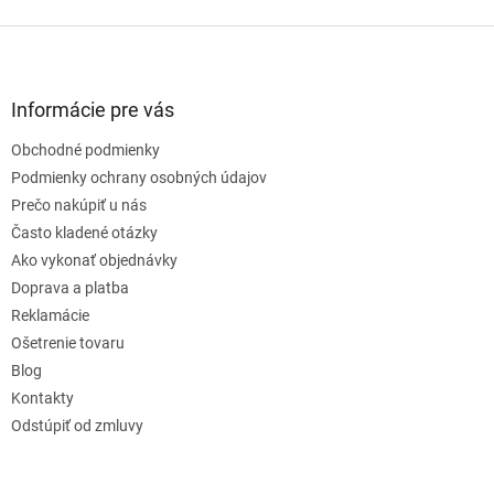
Z
á
p
ä
Informácie pre vás
t
Obchodné podmienky
i
e
Podmienky ochrany osobných údajov
Prečo nakúpiť u nás
Často kladené otázky
Ako vykonať objednávky
Doprava a platba
Reklamácie
Ošetrenie tovaru
Blog
Kontakty
Odstúpiť od zmluvy