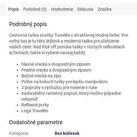
Popis
Podobné (5)
Hodnotenie
Diskusia
Značka
Podrobný popis
Cestovná taška značky Travelite v atraktívnej modrej farbe. Pre
voľný čas je tu táto štýlová a moderná taška pre uľahčenie
vašich ciest. Rad Kick off ponúka tašky v rôznych veľkostiach
aj farbách, takže si vyberie naozaj každý.
hlavné vrecká s dvojcestným zipsom
Predné vrecko s dvojcestným zipsom
Bočné vrecká na zips
Pútka na bokoch tašky pre lepšiu manipuláciu
2 popruhy s výstužou pre nosenie v ruke
nastaviteľný ramenný popruh, ktorý možno prípadne
odopnúť
Reflexné prvky
Logá Travelite
Dodatočné parametre
Kategória
:
Bez koliesok