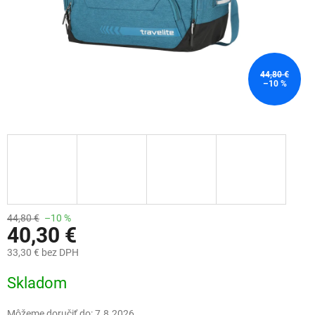
44,80 €
–10 %
44,80 €
–10 %
40,30 €
33,30 € bez DPH
Jednotková
Skladom
cena:
Môžeme doručiť do:
7.8.2026