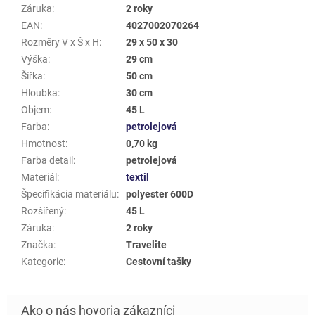
Záruka
:
2 roky
EAN
:
4027002070264
Rozměry V x Š x H
:
29 x 50 x 30
Výška
:
29 cm
Šířka
:
50 cm
Hloubka
:
30 cm
Objem
:
45 L
Farba
:
petrolejová
Hmotnost
:
0,70 kg
Farba detail
:
petrolejová
Materiál
:
textil
Špecifikácia materiálu
:
polyester 600D
Rozšířený
:
45 L
Záruka
:
2 roky
Značka
:
Travelite
Kategorie
:
Cestovní tašky