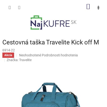
Prejsť
NÁKU
na
obsah
KOŠÍK
Cestovná taška Travelite Kick off M
6914-22
Priemerné
Neohodnotené
Podrobnosti hodnotenia
Akcia
hodnotenie
Značka:
Travelite
produktu
je
0,0
z
5
hviezdičiek.