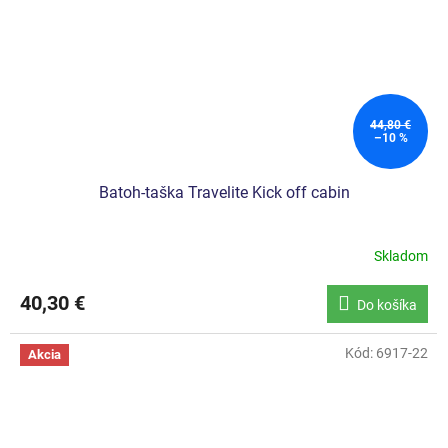
44,80 €
–10 %
Batoh-taška Travelite Kick off cabin
Skladom
Priemerné
hodnotenie
produktu
40,30 €
Do košíka
je
5,0
z
Kód:
6917-22
Akcia
5
hviezdičiek.