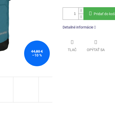
Pridať do koš
Detailné informácie
TLAČ
OPÝTAŤ SA
44,80 €
–10 %