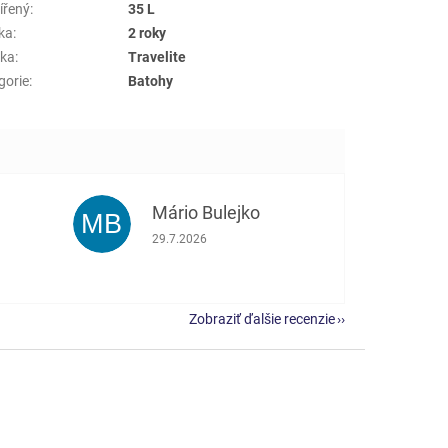
ířený
:
35 L
ka
:
2 roky
ka
:
Travelite
gorie
:
Batohy
Mário Bulejko
MB
e 5 z 5 hviezdičiek.
Hodnotenie obchodu je 5 z 5 hviezdičiek.
29.7.2026
Zobraziť ďalšie recenzie