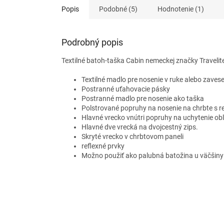
hviezdič
Popis
Podobné (5)
Hodnotenie (1)
Podrobný popis
Textilné batoh-taška Cabin nemeckej značky Travelite 
Textilné madlo pre nosenie v ruke alebo zavese
Postranné uťahovacie pásky
Postranné madlo pre nosenie ako taška
Polstrované popruhy na nosenie na chrbte s r
Hlavné vrecko vnútri popruhy na uchytenie obl
Hlavné dve vrecká na dvojcestný zips.
Skryté vrecko v chrbtovom paneli
reflexné prvky
Možno použiť ako palubná batožina u väčšiny 