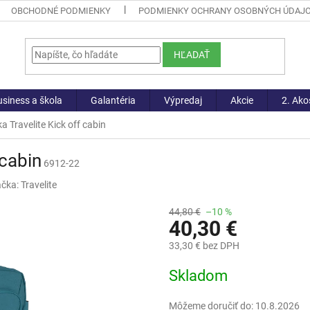
OBCHODNÉ PODMIENKY
PODMIENKY OCHRANY OSOBNÝCH ÚDAJ
HĽADAŤ
siness a škola
Galantéria
Výpredaj
Akcie
2. Ako
a Travelite Kick off cabin
 cabin
6912-22
čka:
Travelite
44,80 €
–10 %
40,30 €
33,30 € bez DPH
Jednotková
Skladom
cena:
Môžeme doručiť do:
10.8.2026