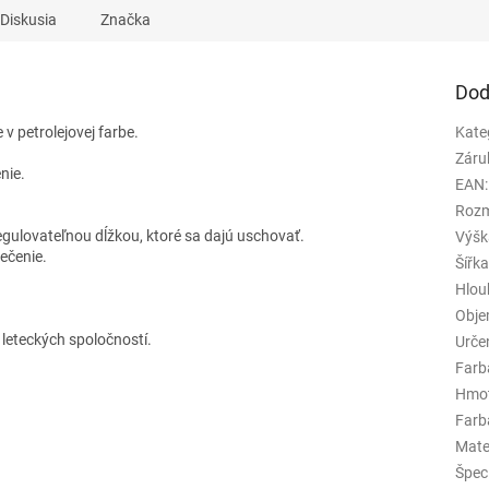
iek.
hviezdičiek.
Diskusia
Značka
Dod
v petrolejovej farbe.
Kate
Záru
nie.
EAN
:
Rozm
egulovateľnou dĺžkou, ktoré sa dajú uschovať.
Výšk
ečenie.
Šířk
Hlou
Obj
leteckých spoločností.
Urče
Farb
Hmo
Farba
Mate
Špeci