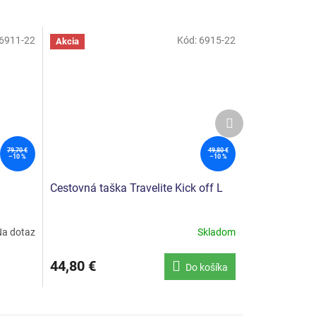
6911-22
Kód:
6915-22
Akcia
Ďalší
produkt
79,70 €
49,80 €
–10 %
–10 %
Cestovná taška Travelite Kick off L
a dotaz
Skladom
Priemerné
hodnotenie
produktu
44,80 €
Do košíka
je
4,0
z
5