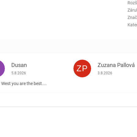
Rozš
Záru
Znač
Kate
Dusan
Zuzana Pallová
ZP
.
Hodnotenie obchodu je 5 z 5 hviezdičiek.
Hodnotenie obchodu j
5.8.2026
3.8.2026
 West you are the best....