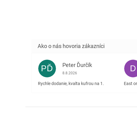
Peter Ďurčík
PĎ
D
Hodnotenie obchodu je 5 z 5 hviezdičiek
8.8.2026
Rychle dodanie, kvalta kufrou na 1.
East or
Z
á
p
ä
t