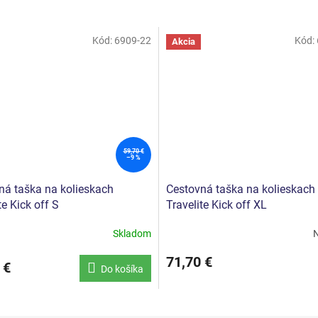
Kód:
6909-22
Kód:
Akcia
59,70 €
–9 %
ná taška na kolieskach
Cestovná taška na kolieskach
te Kick off S
Travelite Kick off XL
Skladom
N
né
Priemerné
nie
hodnotenie
71,70 €
u
produktu
 €
Do košíka
je
4,5
z
5