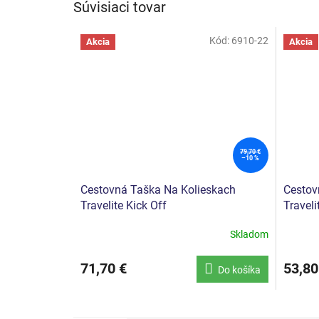
Súvisiaci tovar
Kód:
6910-22
Akcia
Akcia
79,70 €
–10 %
Cestovná Taška Na Kolieskach
Cestov
Travelite Kick Off
Traveli
Skladom
Priemer
hodnote
produkt
71,70 €
53,80
Do košíka
je
5,0
z
5