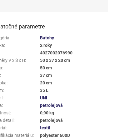
hviezdičiek.
atočné parametre
gória
:
Batohy
ka
:
2 roky
4027002076990
ěry V x Š x H
:
50 x 37 x 20 cm
a
:
50 cm
a
:
37 cm
bka
:
20 cm
em
:
35 L
ní
:
UNI
a
:
petrolejová
tnost
:
0,90 kg
 detail
:
petrolejová
riál
:
textil
fikácia materiálu
:
polyester 600D