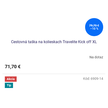
79,70 €
–10 %
Cestovná taška na kolieskach Travelite Kick off XL
Na dotaz
Priemerné
hodnotenie
71,70 €
produktu
je
5,0
Kód:
6909-14
Akcia
z
5
Tip
hviezdičiek.