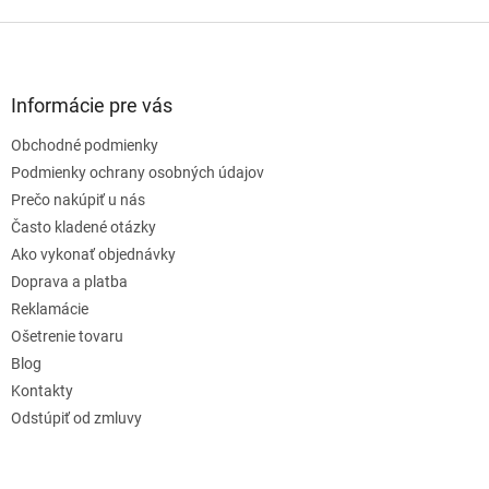
Z
á
p
ä
Informácie pre vás
t
Obchodné podmienky
i
e
Podmienky ochrany osobných údajov
Prečo nakúpiť u nás
Často kladené otázky
Ako vykonať objednávky
Doprava a platba
Reklamácie
Ošetrenie tovaru
Blog
Kontakty
Odstúpiť od zmluvy