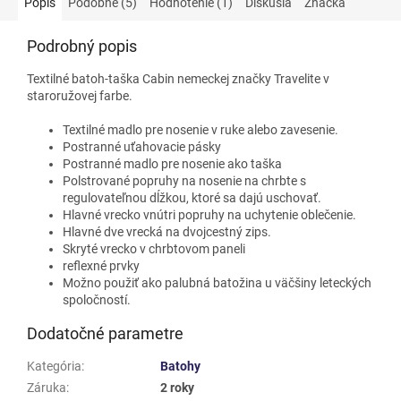
Popis
Podobné (5)
Hodnotenie (1)
Diskusia
Značka
Podrobný popis
Textilné batoh-taška Cabin nemeckej značky Travelite v
staroružovej farbe.
Textilné madlo pre nosenie v ruke alebo zavesenie.
Postranné uťahovacie pásky
Postranné madlo pre nosenie ako taška
Polstrované popruhy na nosenie na chrbte s
regulovateľnou dĺžkou, ktoré sa dajú uschovať.
Hlavné vrecko vnútri popruhy na uchytenie oblečenie.
Hlavné dve vrecká na dvojcestný zips.
Skryté vrecko v chrbtovom paneli
reflexné prvky
Možno použiť ako palubná batožina u väčšiny leteckých
spoločností.
Dodatočné parametre
Kategória
:
Batohy
Záruka
:
2 roky