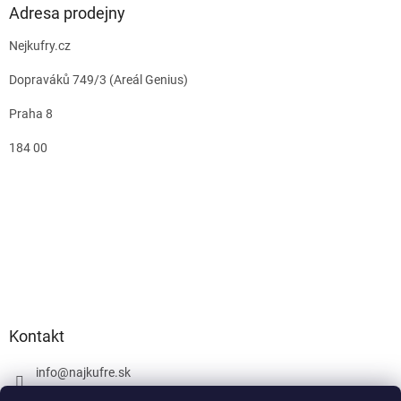
Adresa prodejny
Nejkufry.cz
Dopraváků 749/3 (Areál Genius)
Praha 8
184 00
Kontakt
info
@
najkufre.sk
+420 734 212 086