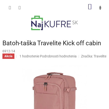
Prejsť
NÁKU
na
obsah
KOŠÍK
Batoh-taška Travelite Kick off cabin
6912-14
Priemerné
1 hodnotenie
Podrobnosti hodnotenia
Značka:
Travelite
Akcia
hodnotenie
produktu
je
5,0
z
5
hviezdičiek.