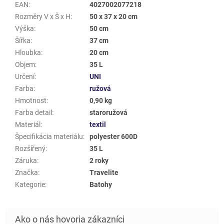
EAN
:
4027002077218
Rozměry V x Š x H
:
50 x 37 x 20 cm
Výška
:
50 cm
Šířka
:
37 cm
Hloubka
:
20 cm
Objem
:
35 L
Určení
:
UNI
Farba
:
ružová
Hmotnost
:
0,90 kg
Farba detail
:
staroružová
Materiál
:
textil
Špecifikácia materiálu
:
polyester 600D
Rozšířený
:
35 L
Záruka
:
2 roky
Značka
:
Travelite
Kategorie
:
Batohy