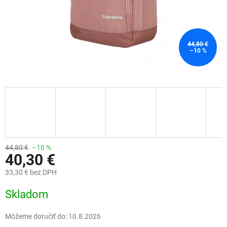
44,80 €
–10 %
44,80 €
–10 %
40,30 €
33,30 € bez DPH
Jednotková
Skladom
cena:
Môžeme doručiť do:
10.8.2026