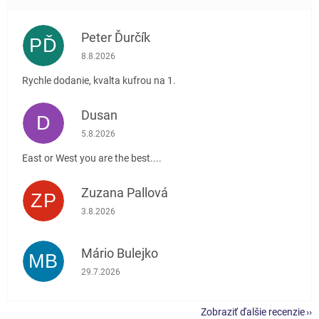
Peter Ďurčík
PĎ
Hodnotenie obchodu je 5 z 5 hviezdičiek.
8.8.2026
Rychle dodanie, kvalta kufrou na 1.
Dusan
D
Hodnotenie obchodu je 5 z 5 hviezdičiek.
5.8.2026
East or West you are the best....
Zuzana Pallová
ZP
Hodnotenie obchodu je 5 z 5 hviezdičiek.
3.8.2026
Mário Bulejko
MB
Hodnotenie obchodu je 5 z 5 hviezdičiek.
29.7.2026
Zobraziť ďalšie recenzie