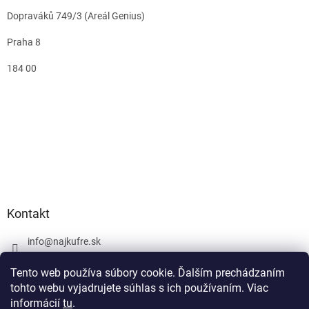
Dopraváků 749/3 (Areál Genius)
Praha 8
184 00
Kontakt
info
@
najkufre.sk
+420 734 212 086
Tento web používa súbory cookie. Ďalším prechádzaním
Facebook
tohto webu vyjadrujete súhlas s ich používaním. Viac
informácií
tu
.