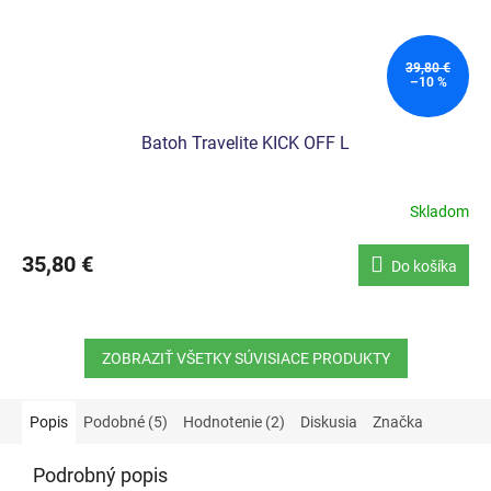
39,80 €
–10 %
Batoh Travelite KICK OFF L
Skladom
Priemerné
hodnotenie
produktu
35,80 €
Do košíka
je
5,0
z
5
ZOBRAZIŤ VŠETKY SÚVISIACE PRODUKTY
hviezdičiek.
Popis
Podobné (5)
Hodnotenie (2)
Diskusia
Značka
Podrobný popis