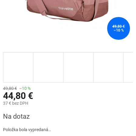
49,80 €
–10 %
49,80 €
–10 %
44,80 €
37 € bez DPH
Jednotková
Na dotaz
cena:
Položka bola vypredaná…