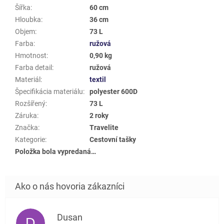
Šířka
:
60 cm
Hloubka
:
36 cm
Objem
:
73 L
Farba
:
ružová
Hmotnost
:
0,90 kg
Farba detail
:
ružová
Materiál
:
textil
Špecifikácia materiálu
:
polyester 600D
Rozšířený
:
73 L
Záruka
:
2 roky
Značka
:
Travelite
Kategorie
:
Cestovní tašky
Položka bola vypredaná…
Dusan
D