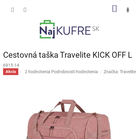
Prejsť
NÁKU
na
obsah
KOŠÍK
Cestovná taška Travelite KICK OFF L
6915-14
Priemerné
2 hodnotenia
Podrobnosti hodnotenia
Značka:
Travelite
Akcia
hodnotenie
produktu
je
5,0
z
5
hviezdičiek.