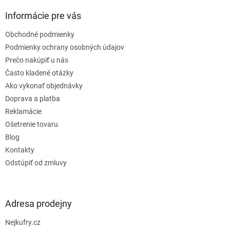
p
ä
Informácie pre vás
t
Obchodné podmienky
i
e
Podmienky ochrany osobných údajov
Prečo nakúpiť u nás
Často kladené otázky
Ako vykonať objednávky
Doprava a platba
Reklamácie
Ošetrenie tovaru
Blog
Kontakty
Odstúpiť od zmluvy
Adresa prodejny
Nejkufry.cz