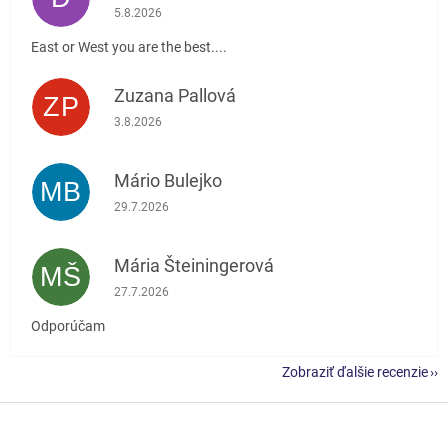
Hodnotenie obchodu je 5 z 5 hviezdičiek.
5.8.2026
East or West you are the best....
Zuzana Pallová
ZP
Hodnotenie obchodu je 5 z 5 hviezdičiek.
3.8.2026
Mário Bulejko
MB
Hodnotenie obchodu je 5 z 5 hviezdičiek.
29.7.2026
Mária Šteiningerová
MŠ
Hodnotenie obchodu je 5 z 5 hviezdičiek.
27.7.2026
Odporúčam
Zobraziť ďalšie recenzie
Z
á