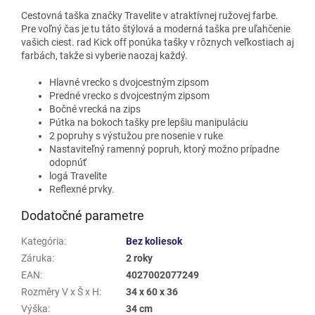
Cestovná taška značky Travelite v atraktívnej ružovej farbe.
Pre voľný čas je tu táto štýlová a moderná taška pre uľahčenie
vašich ciest. rad Kick off ponúka tašky v rôznych veľkostiach aj
farbách, takže si vyberie naozaj každý.
Hlavné vrecko s dvojcestným zipsom
Predné vrecko s dvojcestným zipsom
Bočné vrecká na zips
Pútka na bokoch tašky pre lepšiu manipuláciu
2 popruhy s výstužou pre nosenie v ruke
Nastaviteľný ramenný popruh, ktorý možno prípadne
odopnúť
logá Travelite
Reflexné prvky.
Dodatočné parametre
Kategória
:
Bez koliesok
Záruka
:
2 roky
EAN
:
4027002077249
Rozměry V x Š x H
:
34 x 60 x 36
Výška
:
34 cm