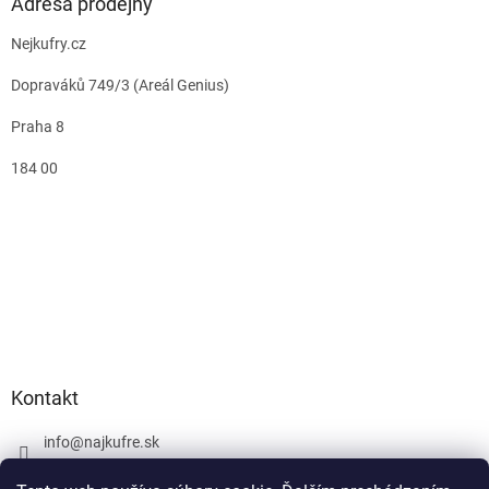
Adresa prodejny
Nejkufry.cz
Dopraváků 749/3 (Areál Genius)
Praha 8
184 00
Kontakt
info
@
najkufre.sk
+420 734 212 086