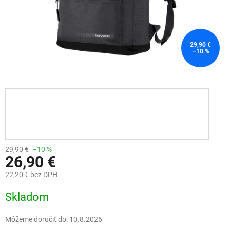
29,90 €
–10 %
29,90 €
–10 %
26,90 €
22,20 € bez DPH
Jednotková
Skladom
cena:
Môžeme doručiť do:
10.8.2026