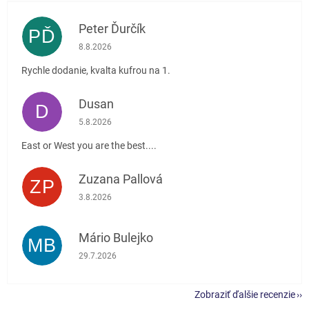
Peter Ďurčík
PĎ
Hodnotenie obchodu je 5 z 5 hviezdičiek.
8.8.2026
Rychle dodanie, kvalta kufrou na 1.
Dusan
D
Hodnotenie obchodu je 5 z 5 hviezdičiek.
5.8.2026
East or West you are the best....
Zuzana Pallová
ZP
Hodnotenie obchodu je 5 z 5 hviezdičiek.
3.8.2026
Mário Bulejko
MB
Hodnotenie obchodu je 5 z 5 hviezdičiek.
29.7.2026
Zobraziť ďalšie recenzie