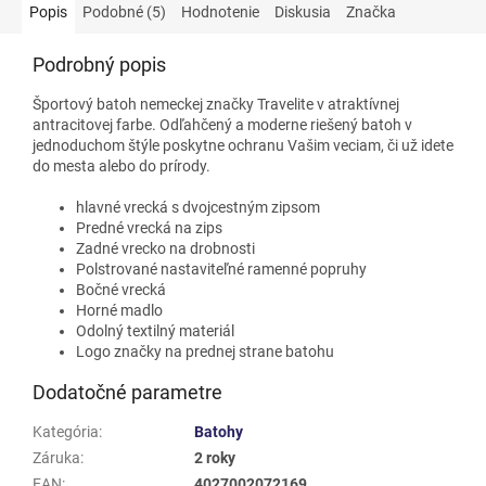
Popis
Podobné (5)
Hodnotenie
Diskusia
Značka
Podrobný popis
Športový batoh nemeckej značky Travelite v atraktívnej
antracitovej farbe. Odľahčený a moderne riešený batoh v
jednoduchom štýle poskytne ochranu Vašim veciam, či už idete
do mesta alebo do prírody.
hlavné vrecká s dvojcestným zipsom
Predné vrecká na zips
Zadné vrecko na drobnosti
Polstrované nastaviteľné ramenné popruhy
Bočné vrecká
Horné madlo
Odolný textilný materiál
Logo značky na prednej strane batohu
Dodatočné parametre
Kategória
:
Batohy
Záruka
:
2 roky
EAN
:
4027002072169