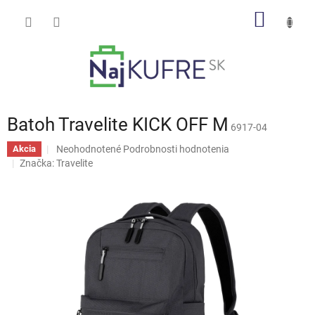
Prejsť
NÁKU
na
obsah
KOŠÍK
Batoh Travelite KICK OFF M
6917-04
Priemerné
Neohodnotené
Podrobnosti hodnotenia
Akcia
hodnotenie
Značka:
Travelite
produktu
je
0,0
z
5
hviezdičiek.