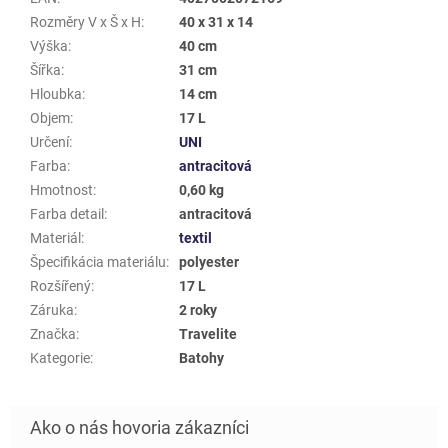
Rozměry V x Š x H
:
40 x 31 x 14
Výška
:
40 cm
Šířka
:
31 cm
Hloubka
:
14 cm
Objem
:
17 L
Určení
:
UNI
Farba
:
antracitová
Hmotnost
:
0,60 kg
Farba detail
:
antracitová
Materiál
:
textil
Špecifikácia materiálu
:
polyester
Rozšířený
:
17 L
Záruka
:
2 roky
Značka
:
Travelite
Kategorie
:
Batohy