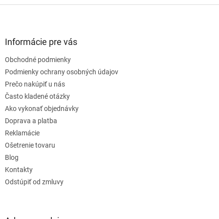
Z
á
p
ä
Informácie pre vás
t
Obchodné podmienky
i
e
Podmienky ochrany osobných údajov
Prečo nakúpiť u nás
Často kladené otázky
Ako vykonať objednávky
Doprava a platba
Reklamácie
Ošetrenie tovaru
Blog
Kontakty
Odstúpiť od zmluvy