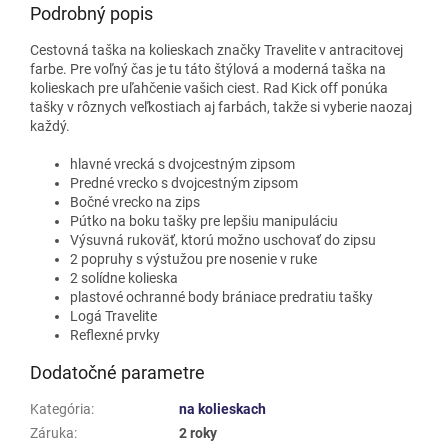
Podrobný popis
Cestovná taška na kolieskach značky Travelite v antracitovej
farbe. Pre voľný čas je tu táto štýlová a moderná taška na
kolieskach pre uľahčenie vašich ciest. Rad Kick off ponúka
tašky v rôznych veľkostiach aj farbách, takže si vyberie naozaj
každý.
hlavné vrecká s dvojcestným zipsom
Predné vrecko s dvojcestným zipsom
Bočné vrecko na zips
Pútko na boku tašky pre lepšiu manipuláciu
Výsuvná rukoväť, ktorú možno uschovať do zipsu
2 popruhy s výstužou pre nosenie v ruke
2 solídne kolieska
plastové ochranné body brániace predratiu tašky
Logá Travelite
Reflexné prvky
Dodatočné parametre
Kategória
:
na kolieskach
Záruka
:
2 roky