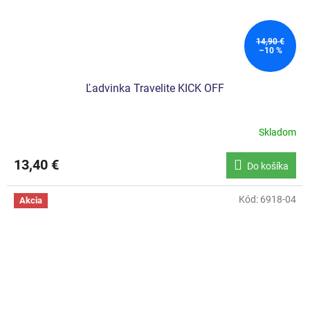
14,90 €
–10 %
Ľadvinka Travelite KICK OFF
Skladom
Priemerné
hodnotenie
produktu
13,40 €
Do košíka
je
5,0
z
Kód:
6918-04
Akcia
5
hviezdičiek.