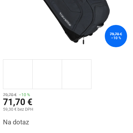
79,70 €
–10 %
79,70 €
–10 %
71,70 €
59,30 € bez DPH
Jednotková
Na dotaz
cena: