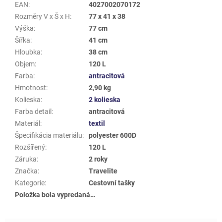
EAN
:
4027002070172
Rozměry V x Š x H
:
77 x 41 x 38
Výška
:
77 cm
Šířka
:
41 cm
Hloubka
:
38 cm
Objem
:
120 L
Farba
:
antracitová
Hmotnost
:
2,90 kg
Kolieska
:
2 kolieska
Farba detail
:
antracitová
Materiál
:
textil
Špecifikácia materiálu
:
polyester 600D
Rozšířený
:
120 L
Záruka
:
2 roky
Značka
:
Travelite
Kategorie
:
Cestovní tašky
Položka bola vypredaná…