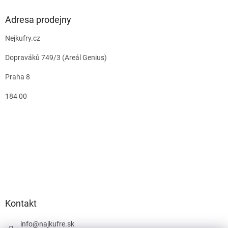
Adresa prodejny
Nejkufry.cz
Dopraváků 749/3 (Areál Genius)
Praha 8
184 00
Kontakt
info
@
najkufre.sk