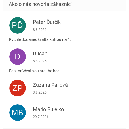
Peter Ďurčík
PĎ
Hodnotenie obchodu je 5 z 5 hviezdičiek.
8.8.2026
Rychle dodanie, kvalta kufrou na 1.
Dusan
D
Hodnotenie obchodu je 5 z 5 hviezdičiek.
5.8.2026
East or West you are the best....
Zuzana Pallová
ZP
Hodnotenie obchodu je 5 z 5 hviezdičiek.
3.8.2026
Mário Bulejko
MB
Hodnotenie obchodu je 5 z 5 hviezdičiek.
29.7.2026