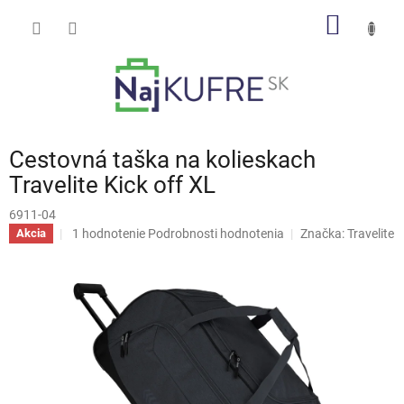
Prejsť
NÁKU
na
obsah
KOŠÍK
Cestovná taška na kolieskach
Travelite Kick off XL
6911-04
Priemerné
1 hodnotenie
Podrobnosti hodnotenia
Značka:
Travelite
Akcia
hodnotenie
produktu
je
5,0
z
5
hviezdičiek.