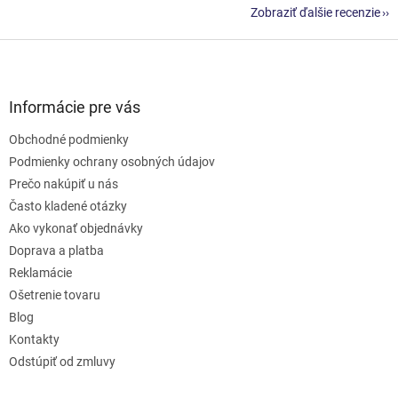
Zobraziť ďalšie recenzie
Z
á
p
ä
Informácie pre vás
t
Obchodné podmienky
i
e
Podmienky ochrany osobných údajov
Prečo nakúpiť u nás
Často kladené otázky
Ako vykonať objednávky
Doprava a platba
Reklamácie
Ošetrenie tovaru
Blog
Kontakty
Odstúpiť od zmluvy