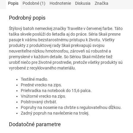
Popis
Podobné (1)
Hodnotenie
Diskusia
Značka
Podrobný popis
Štýlový batoh nemeckej značky Travelite v červenej farbe. Táto
taška skvele poslúži do lietadla aj do práce. Séria Skaii presne
pasuje k vášmu bezstarostnému prístupu k životu. Všetky
produkty z produktovej rady Skaii prekvapujú svojou
neuveriteľne nízkou hmotnosťou, zároveň sú robustné a
premyslené v každom detaile. So Sériou Skaii môžete tiež
urobiť niečo pre životné prostredie, pretože všetky produkty sú
vyrobené z recyklovaného materiálu.
Textilné madlo.
Predné vrecko na zips.
Priehradka na notebook do 15,6 palca.
Vnútorné vrecko na zips.
Polstrovaný chrbát.
Popruhy na nosenie na chrbte s regulovateľnou dĺžkou.
Zadný popruh na navlečenie na trolej.
Dodatočné parametre