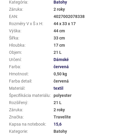
Kategória
:
Batohy
Záruka
:
2 roky
EAN
:
4027002078338
Rozměry V x Š x H
:
44 x 33 x 17
Výška
:
44 cm
Šířka
:
33 cm
Hloubka
:
17 cm
Objem
:
21 L
Určení
:
Dámské
Farba
:
červená
Hmotnost
:
0,50 kg
Farba detail
:
červená
Materiál
:
textil
Špecifikácia materiálu
:
polyester
Rozšířený
:
21 L
Záruka
:
2 roky
Značka
:
Travelite
Kapsa na notebook
:
15,6
Kategorie
:
Batohy