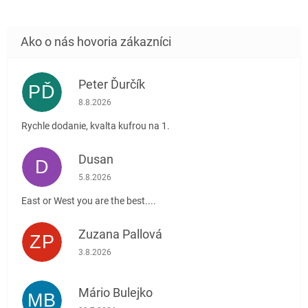
Peter Ďurčík
PĎ
Hodnotenie obchodu je 5 z 5 hviezdičiek.
8.8.2026
Rychle dodanie, kvalta kufrou na 1.
Dusan
D
Hodnotenie obchodu je 5 z 5 hviezdičiek.
5.8.2026
East or West you are the best....
Zuzana Pallová
ZP
Hodnotenie obchodu je 5 z 5 hviezdičiek.
3.8.2026
Mário Bulejko
MB
Hodnotenie obchodu je 5 z 5 hviezdičiek.