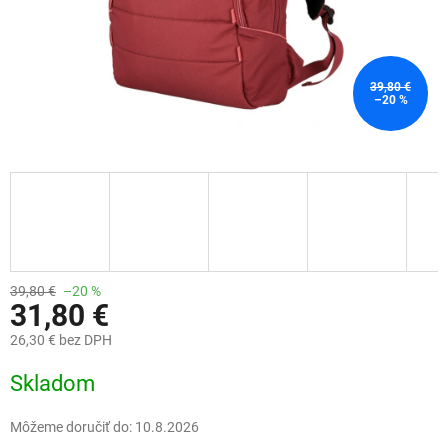
39,80 €
–20 %
39,80 €
–20 %
31,80 €
26,30 € bez DPH
Jednotková
Skladom
cena:
Môžeme doručiť do:
10.8.2026