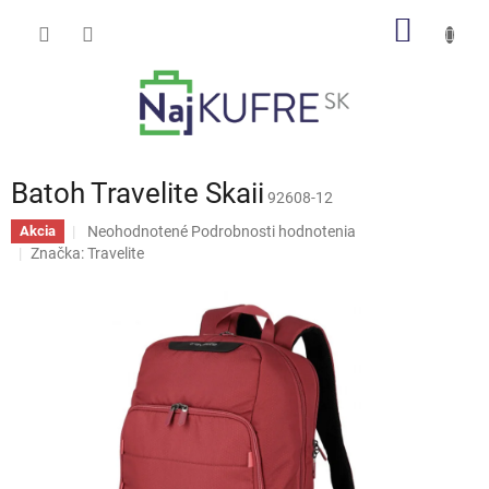
Prejsť
NÁKU
na
obsah
KOŠÍK
Batoh Travelite Skaii
92608-12
Priemerné
Neohodnotené
Podrobnosti hodnotenia
Akcia
hodnotenie
Značka:
Travelite
produktu
je
0,0
z
5
hviezdičiek.