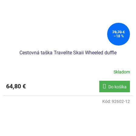
79,70 €
–18 %
Cestovná taška Travelite Skaii Wheeled duffle
Skladom
64,80 €
Do košíka
Kód:
92602-12