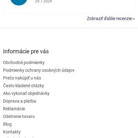
29.7.2026
Zobraziť ďalšie recenzie
Z
á
p
ä
Informácie pre vás
t
Obchodné podmienky
i
e
Podmienky ochrany osobných údajov
Prečo nakúpiť u nás
Často kladené otázky
Ako vykonať objednávky
Doprava a platba
Reklamácie
Ošetrenie tovaru
Blog
Kontakty