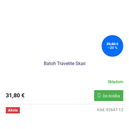
39,80 €
–20 %
Batoh Travelite Skaii
Skladom
31,80 €
Do košíka
Kód:
92647-12
Akcia