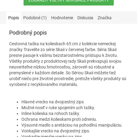
hviezdičiek.
Popis
Podobné (1)
Hodnotenie
Diskusia
Značka
Podrobný popis
Cestovná taška na kolieskach 65 cm z kolekcie nemeckej
značky Travelite zo série Skaii v červenej farbe.
Séria Skaii
presne pasuje k vášmu bezstarostnému prístupu k životu.
Všetky produkty z produktovej rady Skaii prekvapujú svojou
neuveriteľne nízkou hmotnosťou, zároveň sú robustné a
premyslené v každom detaile. So Sériou Skaii môžete tiež
urobiť niečo pre životné prostredie, pretože všetky produkty sú
vyrobené z recyklovaného materiálu.
Hlavné vrecko na dvojcestný zips
Možné nosiť v ruke spojením uch tašky.
Inline kolieska na rohoch tašky.
Ochrana medzi kolieskami proti odreniu.
Výsuvné madlo s aretáciou na pohodlnú manipuláciu.
Vonkajšie vrecko na dvojcestný zips.
Vonkajšie menšie vrecko na zips.