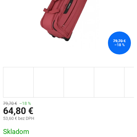
79,70 €
–18 %
79,70 €
–18 %
64,80 €
53,60 € bez DPH
Jednotková
Skladom
cena: