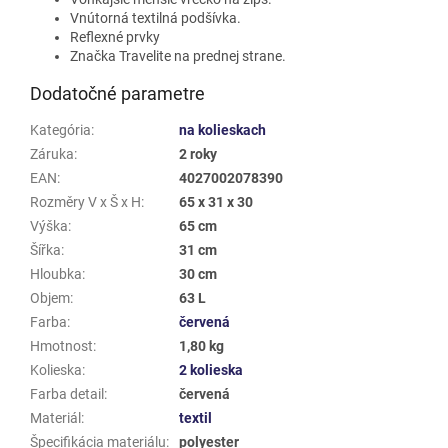
Vnútorná textilná podšívka.
Reflexné prvky
Značka Travelite na prednej strane.
Dodatočné parametre
Kategória
:
na kolieskach
Záruka
:
2 roky
EAN
:
4027002078390
Rozměry V x Š x H
:
65 x 31 x 30
Výška
:
65 cm
Šířka
:
31 cm
Hloubka
:
30 cm
Objem
:
63 L
Farba
:
červená
Hmotnost
:
1,80 kg
Kolieska
:
2 kolieska
Farba detail
:
červená
Materiál
:
textil
Špecifikácia materiálu
:
polyester