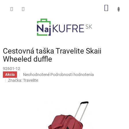
Prejsť
NÁKU
na
obsah
KOŠÍK
Cestovná taška Travelite Skaii
Wheeled duffle
92601-12
Priemerné
Neohodnotené
Podrobnosti hodnotenia
Akcia
hodnotenie
Značka:
Travelite
produktu
je
0,0
z
5
hviezdičiek.