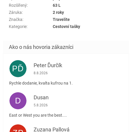
Rozšířený
:
63 L
Záruka
:
2 roky
Značka
:
Travelite
Kategorie
:
Cestovní tašky
Peter Ďurčík
PĎ
Hodnotenie obchodu je 5 z 5 hviezdičiek.
8.8.2026
Rychle dodanie, kvalta kufrou na 1.
Dusan
D
Hodnotenie obchodu je 5 z 5 hviezdičiek.
5.8.2026
East or West you are the best....
Zuzana Pallová