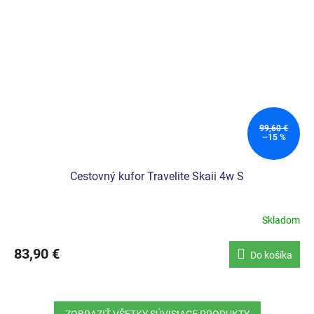
99,60 €
–15 %
Cestovný kufor Travelite Skaii 4w S
Skladom
Priemerné
hodnotenie
produktu
83,90 €
Do košíka
je
5,0
z
5
ZOBRAZIŤ VŠETKY SÚVISIACE PRODUKTY