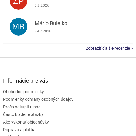
ZP
Hodnotenie obchodu je 5 z 5 hviezdičiek.
3.8.2026
Mário Bulejko
MB
Hodnotenie obchodu je 5 z 5 hviezdičiek.
29.7.2026
Zobraziť ďalšie recenzie
Z
á
p
ä
Informácie pre vás
t
Obchodné podmienky
i
e
Podmienky ochrany osobných údajov
Prečo nakúpiť u nás
Často kladené otázky
Ako vykonať objednávky
Doprava a platba